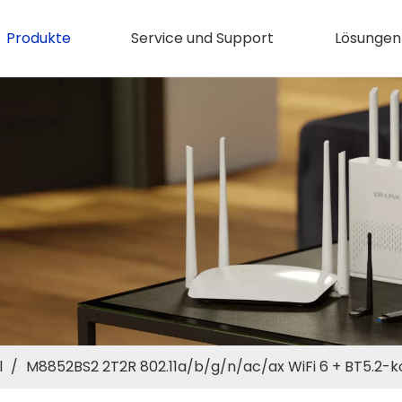
Produkte
Service und Support
Lösungen
l
/
M8852BS2 2T2R 802.11a/b/g/n/ac/ax WiFi 6 + BT5.2-