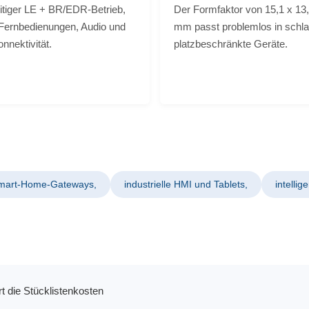
itiger LE + BR/EDR-Betrieb,
Der Formfaktor von 15,1 x 13,
r Fernbedienungen, Audio und
mm passt problemlos in schl
nnektivität.
platzbeschränkte Geräte.
Smart-Home-Gateways,
industrielle HMI und Tablets,
intelli
t die Stücklistenkosten