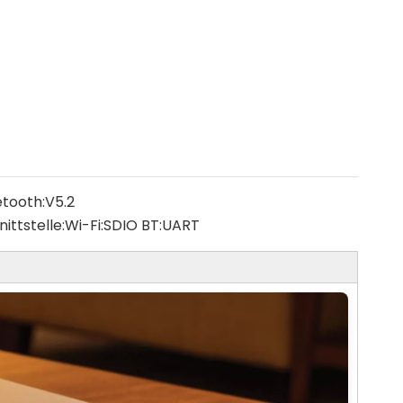
etooth:
V5.2
ittstelle:
Wi-Fi:SDIO BT:UART