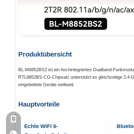
Produktübersicht
BL-M8852BS2 ist ein hochintegriertes Dualband-Funkmodul,
RTL8852BS-CG-Chipsatz unterstützt es gleichzeitige 2,4-GHz
eingebettete Geräte weltweit.
Hauptvorteile
+86- 13923714138
Echte WiFi 6-
Blueto