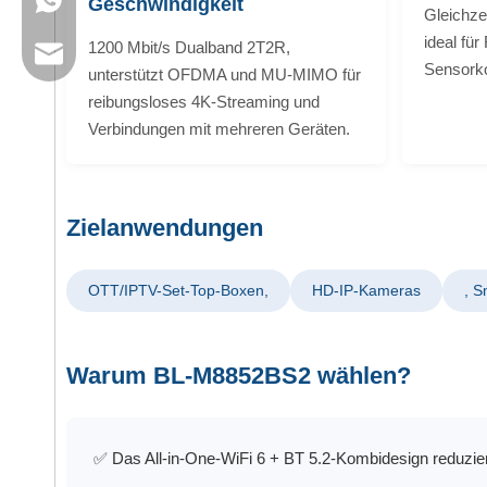
+86 13923714138
Geschwindigkeit
Gleichze
ideal fü
1200 Mbit/s Dualband 2T2R,
Geschäftliche E-Mail: sales@lb-link.com
Sensorko
unterstützt OFDMA und MU-MIMO für
reibungsloses 4K-Streaming und
Technischer Support: info@lb-link.com
Verbindungen mit mehreren Geräten.
Beschwerde-E-Mail: beschwerde@lb-link.com
Zielanwendungen
OTT/IPTV-Set-Top-Boxen,
HD-IP-Kameras
, 
Warum BL-M8852BS2 wählen?
✅ Das All-in-One-WiFi 6 + BT 5.2-Kombidesign reduzier