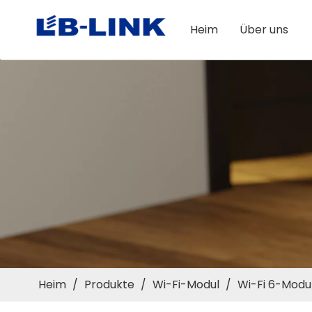
Heim
Über uns
Heim
/
Produkte
/
Wi-Fi-Modul
/
Wi-Fi 6-Modu