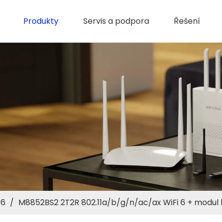
Produkty
Servis a podpora
Řešení
 6
/
M8852BS2 2T2R 802.11a/b/g/n/ac/ax WiFi 6 + modul k