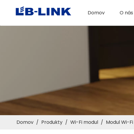
Domov
O nás
Domov
/
Produkty
/
Wi-Fi modul
/
Modul Wi-Fi