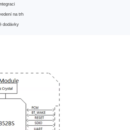
ntegraci
vedení na trh
bé dodávky