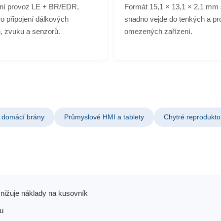
nní provoz LE + BR/EDR,
Formát 15,1 × 13,1 × 2,1 mm
ro připojení dálkových
snadno vejde do tenkých a pr
, zvuku a senzorů.
omezených zařízení.
 domácí brány
Průmyslové HMI a tablety
Chytré reproduktor
nižuje náklady na kusovník
u