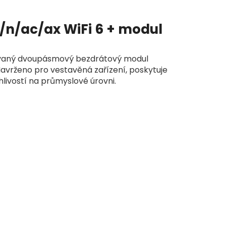
/n/ac/ax WiFi 6 + modul
ovaný dvoupásmový bezdrátový modul
Navrženo pro vestavěná zařízení, poskytuje
hlivostí na průmyslové úrovni.