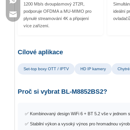
+86 13923714138
1200 Mb/s dvoupásmový 2T2R,
Simultá
podporuje OFDMA a MU-MIMO pro
ideální p
Obchodní e-mail: sales@lb-link.com
plynulé streamování 4K a připojení
ovladačů
více zařízení.
Technická podpora: info@lb-link.com
E-mail pro stížnosti: stížnost@lb-link.com
Cílové aplikace
Set-top boxy OTT / IPTV
HD IP kamery
Chytré
Proč si vybrat BL-M8852BS2?
✅ Kombinovaný design WiFi 6 + BT 5.2 vše v jednom s
✅ Stabilní výkon a vysoký výnos pro hromadnou výrob