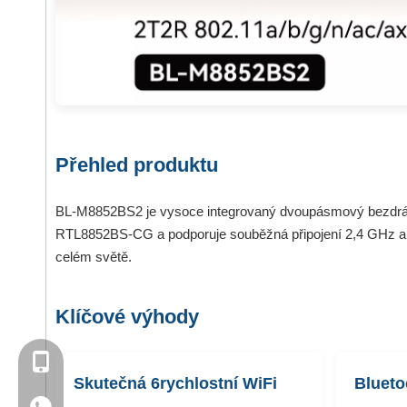
Přehled produktu
BL-M8852BS2 je vysoce integrovaný dvoupásmový bezdrátov
RTL8852BS-CG a podporuje souběžná připojení 2,4 GHz a 5 
celém světě.
Klíčové výhody
+86- 13923714138
Skutečná 6rychlostní WiFi
Blueto