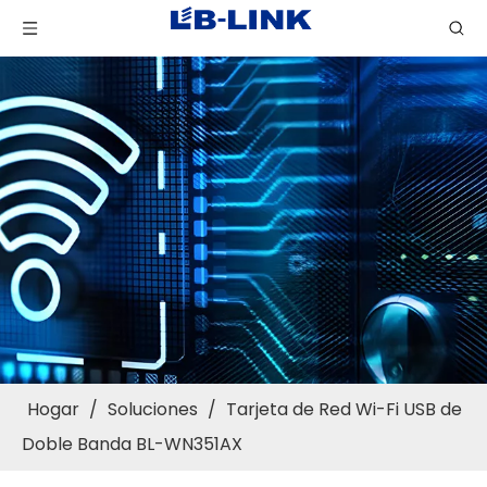
Hogar
/
Soluciones
/
Tarjeta de Red Wi-Fi USB de
Doble Banda BL-WN351AX