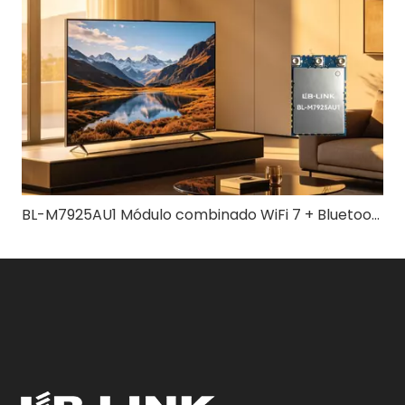
BL-M7925AU1 Módulo combinado WiFi 7 + Bluetooth 5.4 | Solución inalámbrica tribanda de alta velocidad