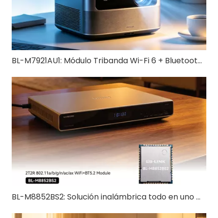
BL-M7921AU1: Módulo Tribanda Wi-Fi 6 + Bluetooth 5.4 USB 3.0 | Solución inalámbrica de alta velocidad para IoT y dispositivos industriales
BL-M8852BS2: Solución inalámbrica todo en uno WiFi 6 + Bluetooth 5.2