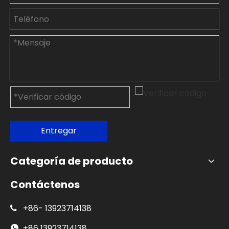
Entregar
Categoría de producto
Contáctenos
+86-
13923714138

+86
13923714138
