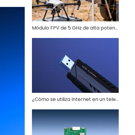
Módulo FPV de 5 GHz de alta potencia de 6 W: RTL8812EU-CG para drones FPV de largo alcance
¿Cómo se utiliza Internet en un televisor?