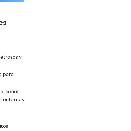
es
etrasos y
es para
 de señal
en entornos
atos