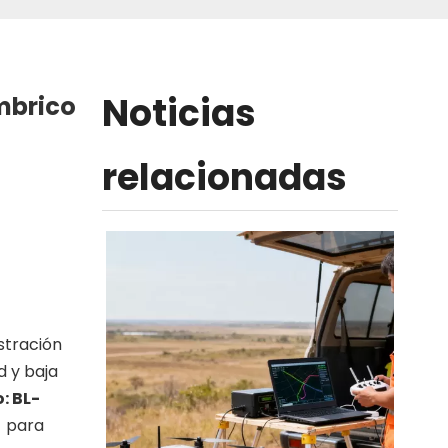
Noticias
mbrico
relacionadas
stración
d y baja
: BL-
7
para