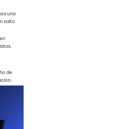
nza una
n salto
 en
datos.
cho de
ación.