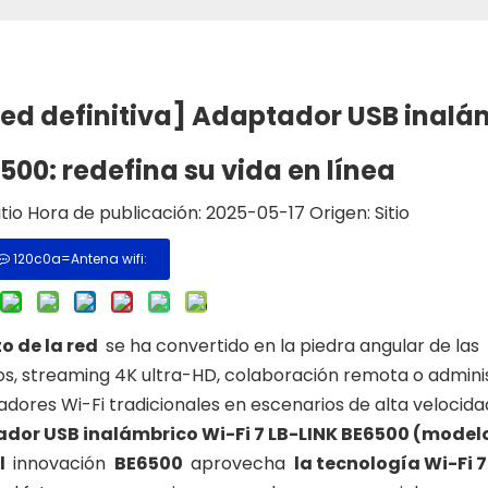
red definitiva] Adaptador USB inalá
500: redefina su vida en línea
itio Hora de publicación: 2025-05-17 Origen:
Sitio
120c0a=Antena wifi:
o de la red
se ha convertido en la piedra angular de las
ivos, streaming 4K ultra-HD, colaboración remota o admini
tadores Wi-Fi tradicionales en escenarios de alta velocida
dor USB inalámbrico Wi-Fi 7 LB-LINK BE6500 (modelo
l
innovación
BE6500
aprovecha
la tecnología Wi-Fi 