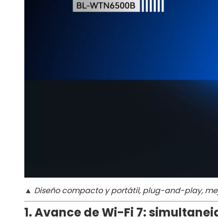
▲
Diseño compacto y portátil, plug-and-play, me
1. Avance de Wi-Fi 7: simultanei