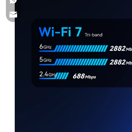
+86 13923714138
Correo electrónico comercial: sales@lb-link.com
Soporte técnico: info@lb-link.com
Correo electrónico de queja: queja@lb-link.com