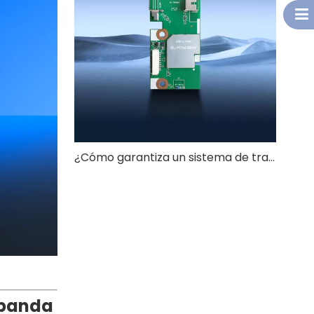
¿Cómo garantiza un sistema de transmisión de imágenes UAV de largo alcance de 4 km una calidad de vídeo estable?
e banda