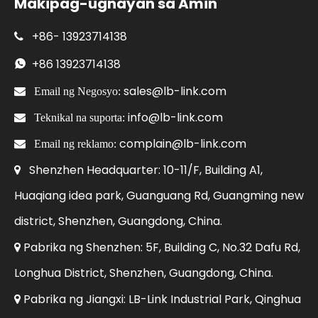
Makipag-ugnayan sa Amin
+86-
13923714138

+86
13923714138

sales@lb-link.com

Email ng Negosyo:
info@lb-link.com

Teknikal na suporta:
complain@lb-link.com

Email ng reklamo:
Shenzhen Headquarter: 10-11/F, Building A1,

Huaqiang idea park, Guanguang Rd, Guangming new
district, Shenzhen, Guangdong, China.
Pabrika ng Shenzhen: 5F, Building C, No.32 Dafu Rd,

Longhua District, Shenzhen, Guangdong, China.
Pabrika ng Jiangxi: LB-Link Industrial Park, Qinghua
