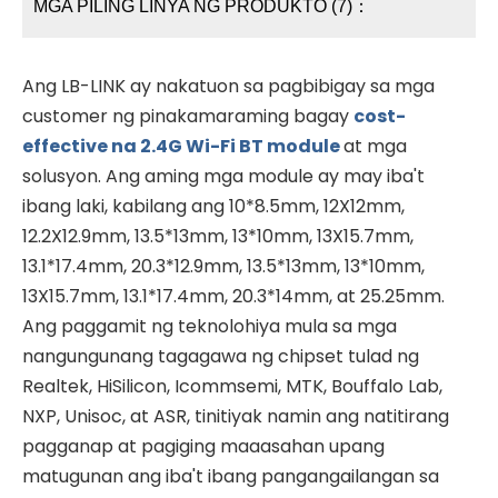
MGA PILING LINYA NG PRODUKTO (7)：
Ang LB-LINK ay nakatuon sa pagbibigay sa mga
customer ng pinakamaraming bagay
cost-
effective na 2.4G Wi-Fi BT module
at mga
solusyon. Ang aming mga module ay may iba't
ibang laki, kabilang ang 10*8.5mm, 12X12mm,
12.2X12.9mm, 13.5*13mm, 13*10mm, 13X15.7mm,
13.1*17.4mm, 20.3*12.9mm, 13.5*13mm, 13*10mm,
13X15.7mm, 13.1*17.4mm, 20.3*14mm, at 25.25mm.
Ang paggamit ng teknolohiya mula sa mga
nangungunang tagagawa ng chipset tulad ng
Realtek, HiSilicon, Icommsemi, MTK, Bouffalo Lab,
NXP, Unisoc, at ASR, tinitiyak namin ang natitirang
pagganap at pagiging maaasahan upang
matugunan ang iba't ibang pangangailangan sa