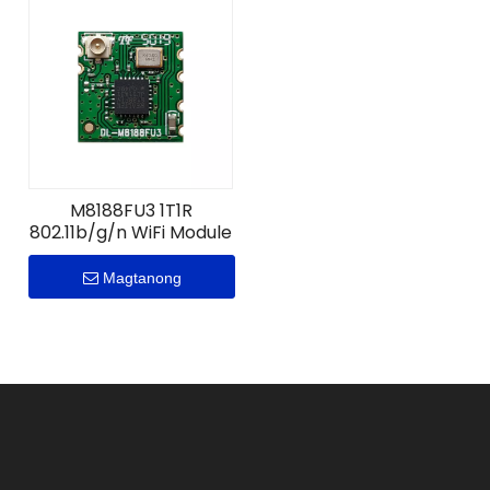
M8188FU3 1T1R
802.11b/g/n WiFi Module
Magtanong