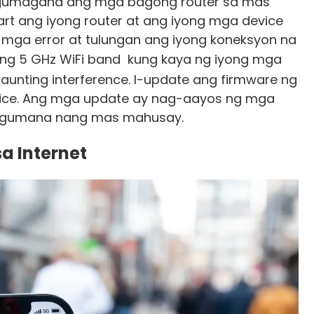
s gumagana ang mga bagong router sa mas
tart ang iyong router at ang iyong mga device
 mga error at tulungan ang iyong koneksyon na
ang
5 GHz WiFi band
kung kaya ng iyong mga
kaunting interference. I-update ang firmware ng
evice. Ang mga update ay nag-aayos ng mga
na gumana nang mas mahusay.
a Internet