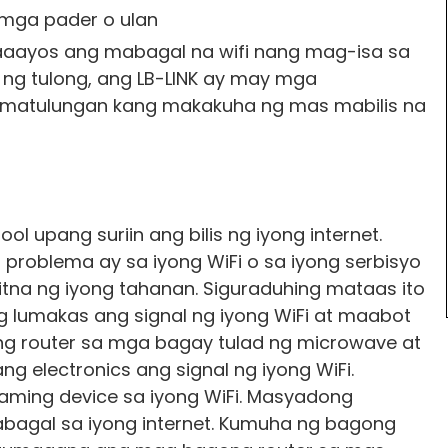
 mga pader o ulan
aaayos ang mabagal na wifi nang mag-isa sa
 ng tulong, ang LB-LINK ay may mga
g matulungan kang makakuha ng mas mabilis na
 upang suriin ang bilis ng iyong internet.
 problema ay sa iyong WiFi o sa iyong serbisyo
 gitna ng iyong tahanan. Siguraduhing mataas ito
ng lumakas ang signal ng iyong WiFi at maabot
ng router sa mga bagay tulad ng microwave at
ng electronics ang signal ng iyong WiFi.
ming device sa iyong WiFi. Masyadong
agal sa iyong internet. Kumuha ng bagong