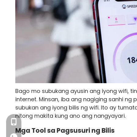
Bago mo subukang ayusin ang iyong wifi, t
internet. Minsan, iba ang nagiging sanhi n
subukan ang iyong bilis ng wifi. Ito ay tuma
nitong makita kung ano ang nangyayari.
+86- 13923714138
Mga Tool sa Pagsusuri ng Bilis