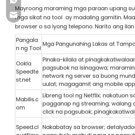
+86 13923714138
Mayroong maraming mga paraan upang suriin
Email ng Negosyo: sales@lb-link.com
mga sikat na tool
ay madaling gamitin. Maa
browser o sa iyong telepono. Narito ang ila
Teknikal na suporta: info@lb-link.com
Pangala
Mga Pangunahing Lakas at Tamp
Email ng reklamo: complain@lb-link.com
n ng Tool
Pinaka-kilala at pinagkakatiwalaa
Ookla
pagsubok na isinagawa; maraming
Speedte
network ng server sa buong mund
st.net
uulat; magagamit ang mobile ap
Libreng tool ng Netflix; nakatuon
Mabilis.c
pagganap ng streaming; walang a
om
click na pagsubok; pinagkakatiwal
Speed.cl
Nakabatay sa browser; detalyado