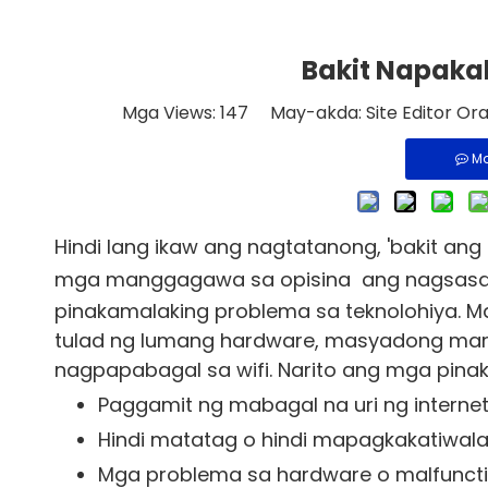
Bakit Napaka
Mga Views:
147
May-akda: Site Editor Ora
M
Hindi lang ikaw ang nagtatanong, 'bakit ang 
mga manggagawa sa opisina
ang nagsasab
pinakamalaking problema sa teknolohiya. 
tulad ng lumang hardware, masyadong mara
nagpapabagal sa wifi. Narito ang mga pina
Paggamit ng mabagal na uri ng internet 
Hindi matatag o hindi mapagkakatiwal
Mga problema sa hardware o malfunct