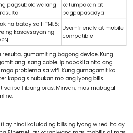
 ng pagsubok; walang
katumpakan at
resulta
pagpapasadya
bok na batay sa HTML5;
User-friendly at mobile
ve ng kasaysayan ng
compatible
VPN
esulta, gumamit ng bagong device. Kung
mit ang isang cable. Ipinapakita nito ang
ng mga problema sa wifi. Kung gumagamit ka
er kapag sinubukan mo ang iyong bilis.
t sa iba't ibang oras. Minsan, mas mabagal
line.
 ay hindi katulad ng bilis ng iyong wired. Ito ay
ng Ethernet, ay karaniwang mas mabilis at mas