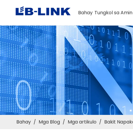
Bahay
Tungkol sa Amin
Bahay
/
Mga Blog
/
Mga artikulo
/
Bakit Napak