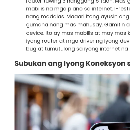
router tuwing 3 hanggang 5 taon. Ma
mabilis na mga plano sa internet. I-res
nang madalas. Maaari itong ayusin ang
gumana nang mas mahusay. Gamitin 
device. Ito ay mas mabilis at may mas 
iyong router at mga driver ng iyong d
bug at tumutulong sa iyong internet 
Subukan ang Iyong Koneksyon s