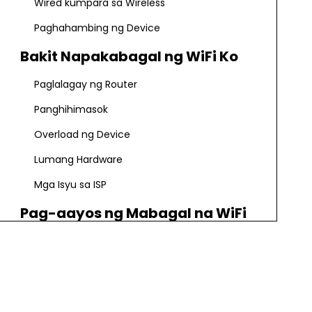
Wired kumpara sa Wireless
Paghahambing ng Device
Bakit Napakabagal ng WiFi Ko
Paglalagay ng Router
Panghihimasok
Overload ng Device
Lumang Hardware
Mga Isyu sa ISP
Pag-aayos ng Mabagal na WiFi
I-restart ang Mga Device
Baguhin ang WiFi Channel
I-update ang Firmware