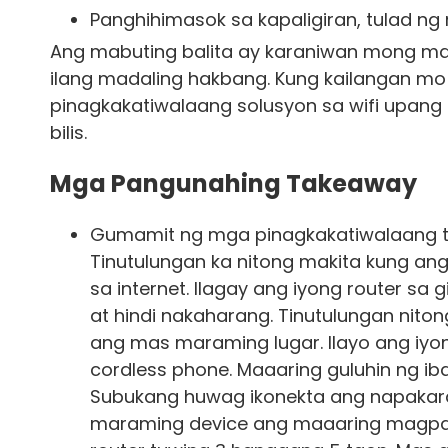
Panghihimasok sa kapaligiran, tulad ng
Ang mabuting balita ay karaniwan mong m
ilang madaling hakbang. Kung kailangan mo
pinagkakatiwalaang solusyon sa wifi upan
bilis.
Mga Pangunahing Takeaway
Gumamit ng mga pinagkakatiwalaang tool
Tinutulungan ka nitong makita kung ang
sa internet. Ilagay ang iyong router sa
at hindi nakaharang. Tinutulungan nito
ang mas maraming lugar. Ilayo ang iyo
cordless phone. Maaaring guluhin ng iba
Subukang huwag ikonekta ang napakara
maraming device ang maaaring magpab