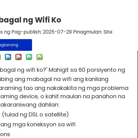
bagal ng Wifi Ko
s ng Pag-publish: 2025-07-29 Pinagmulan:
Site
agtanong
bagal ng wifi ko?'
Mahigit sa 60 porsiyento ng
ing ang mabagal na wifi ang kanilang
Maraming tao ang nakakakita ng mga problema
ming device, o kahit maulan na panahon na
kakaraniwang dahilan:
(tulad ng DSL o satellite)
aang mga koneksyon sa wifi
ions