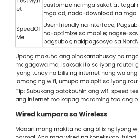
TestMy.n
customize na mga sukat at tagal
et
mga ad; nada-download na mga 
User-friendly na interface; Pagsu
SpeedOf.
na-optimize sa mobile; nagse-sa
Me
pagsubok; nakipagsosyo sa Nord
Upang makuha ang pinakamahusay na mga r
magagawa mo, isaksak ito sa iyong router ga
iyong tunay na bilis ng internet nang wala
lamang ng wifi, umupo malapit sa iyong rout
Tip: Subukang patakbuhin ang wifi speed tes
ang internet mo kapag maraming tao ang on
Wired kumpara sa Wireless
Maaari mong makita na ang bilis ng iyong wifi
normal. Ang mga wired na koneksyon, tulad 