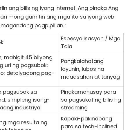
 ang bilis ng iyong internet. Ang pinaka
Ang
ari mong gamitin ang mga ito sa iyong web
n
magandang pagpipilian
:
Espesyalisasyon / Mga
ok
Tala
n; mahigit 45 bilyong
Pangkalahatang
 uri ng pagsubok;
layunin, lubos na
o; detalyadong pag-
maaasahan at tanyag
p
 sa pagsubok sa
Pinakamahusay para
d; simpleng isang-
sa pagsukat ng bilis ng
aang industriya
streaming
Kapaki-pakinabang
ng mga resulta ng
para sa tech-inclined