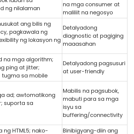
bok laban sa
na mga consumer at
d ng nilalaman
maliliit na negosyo
sukat ang bilis ng
Detalyadong
cy, pagkawala ng
diagnostic at pagiging
xibility ng lokasyon ng
maaasahan
 na mga algorithm;
Detalyadong pagsusuri
ping at jitter;
at user-friendly
; tugma sa mobile
Mabilis na pagsubok,
ga ad; awtomatikong
mabuti para sa mga
r; suporta sa
isyu sa
buffering/connectivity
ya ng HTML5; nako-
Binibigyang-diin ang