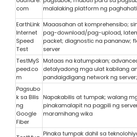
oudflare.
pagsubok; mabuti para sa pagsu
com
malalaking platform ng paghahati
EarthLink
Maaasahan at komprehensibo; sinu
Internet
pag-download/pag-upload, laten
Speed ​​
packet; diagnostic na pananaw; fle
Test
server
TestMyS
Mataas na katumpakan; advanced
peed.co
detalyadong mga ulat kabilang ang 
m
pandaigdigang network ng server
Pagsubo
k sa Bilis
Napakabilis at tumpak; walang m
ng
pinakamalapit na pagpili ng serve
Google
maramihang wika
Fiber
Pinaka tumpak dahil sa teknolohi