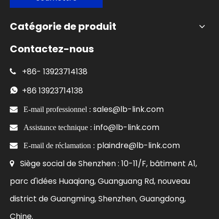
Catégorie de produit
Contactez-nous
+86-
13923714138

+86
13923714138

sales@lb-link.com

E-mail professionnel :
info@lb-link.com

Assistance technique :
plaindre@lb-link.com

E-mail de réclamation :
Siège social de Shenzhen : 10-11/F, bâtiment A1,

parc d'idées Huaqiang, Guanguang Rd, nouveau
district de Guangming, Shenzhen, Guangdong,
Chine.