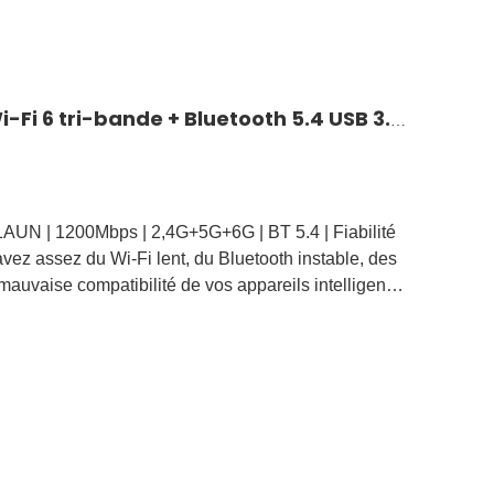
BL-M7921AU1 : Module Wi-Fi 6 tri-bande + Bluetooth 5.4 USB 3.0 | Solution sans fil haut débit pour les appareils IoT et industriels
UN | 1200Mbps | 2,4G+5G+6G | BT 5.4 | Fiabilité
avez assez du Wi-Fi lent, du Bluetooth instable, des
 mauvaise compatibilité de vos appareils intelligents
st le module combo sans fil tout-en-un dont vous
u la connectivité.