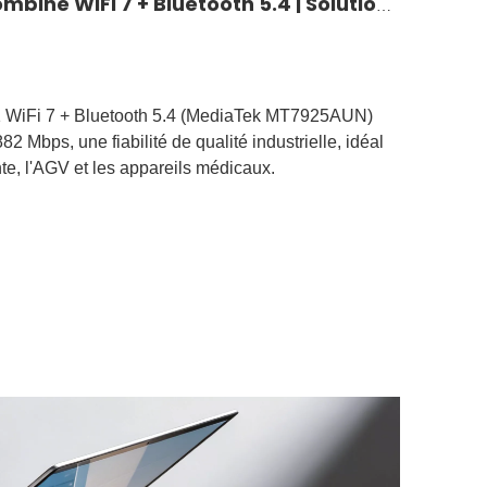
BL-M7925AU1 Module combiné WiFi 7 + Bluetooth 5.4 | Solution sans fil tri-bande haut débit
WiFi 7 + Bluetooth 5.4 (MediaTek MT7925AUN)
82 Mbps, une fiabilité de qualité industrielle, idéal
gente, l'AGV et les appareils médicaux.