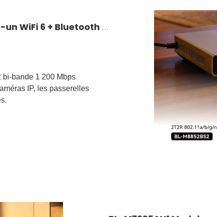
BL-M8852BS2 : Solution sans fil tout-en-un WiFi 6 + Bluetooth 5.2
2 bi-bande 1 200 Mbps
améras IP, les passerelles
es.