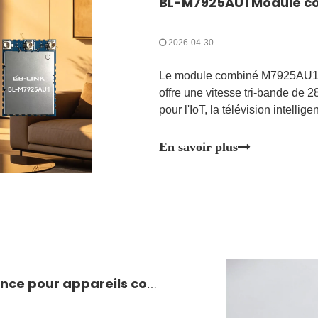
2026-04-30
Le module combiné M7925AU1 
offre une vitesse tri-bande de 28
pour l'IoT, la télévision intelli
En savoir plus
Solution : Connectivité sans fil ultra-mince pour appareils compacts et ultra-fins | BL-M8852BP6