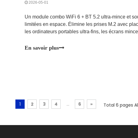
2026-05-01
Un module combo WiFi 6 + BT 5.2 ultra-mince et so
limitées en espace. Élimine les prises M.2 avec pla
les ordinateurs portables ultra-fins, les écrans min
compacts.
En savoir plus
1
2
3
4
...
6
»
Total 6 pages Al