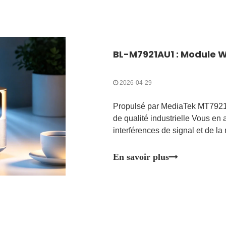
2026-04-29
Propulsé par MediaTek MT7921A
de qualité industrielle Vous en 
interférences de signal et de la
? Le BL-M7921AU1 de LB-LINK e
avez besoin pour mettre à nivea
En savoir plus