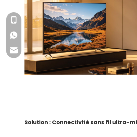
+ 13923714138
+86 13923714138
Courriel professionnel : sales@lb-link.com
Support technique : info@lb-link.com
E-mail de réclamation : plain@lb-link.com