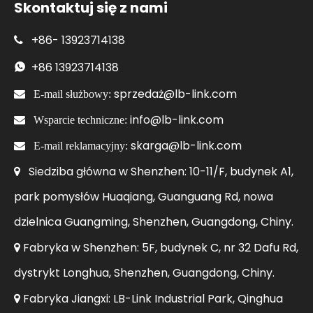
Skontaktuj się z nami
+86-
13923714138

+86
13923714138

sprzedaż@lb-link.com

E-mail służbowy:
info@lb-link.com

Wsparcie techniczne:
skarga@lb-link.com

E-mail reklamacyjny:
Siedziba główna w Shenzhen: 10-11/F, budynek A1,

park pomysłów Huaqiang, Guanguang Rd, nowa
dzielnica Guangming, Shenzhen, Guangdong, Chiny.
Fabryka w Shenzhen: 5F, budynek C, nr 32 Dafu Rd,

dystrykt Longhua, Shenzhen, Guangdong, Chiny.
Fabryka Jiangxi: LB-Link Industrial Park, Qinghua
