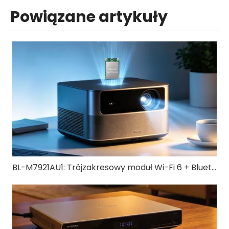
Powiązane artykuły
BL-M7921AU1: Trójzakresowy moduł Wi-Fi 6 + Bluetooth 5.4 USB 3.0 | Szybkie rozwiązanie bezprzewodowe dla urządzeń IoT i przemysłowych