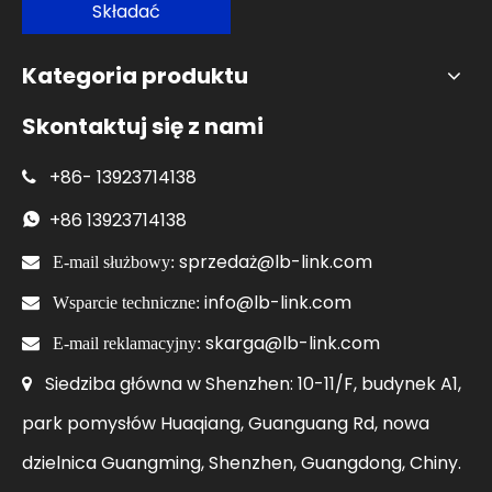
Składać
Kategoria produktu
Skontaktuj się z nami
+86-
13923714138

+86
13923714138

sprzedaż@lb-link.com

E-mail służbowy:
info@lb-link.com

Wsparcie techniczne:
skarga@lb-link.com

E-mail reklamacyjny:
Siedziba główna w Shenzhen: 10-11/F, budynek A1,

park pomysłów Huaqiang, Guanguang Rd, nowa
dzielnica Guangming, Shenzhen, Guangdong, Chiny.