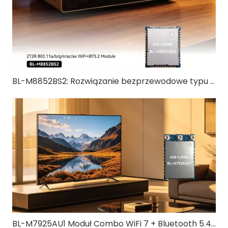
BL-M8852BS2: Rozwiązanie bezprzewodowe typu „wszystko w jednym” Wi-Fi 6 + Bluetooth 5.2
BL-M7925AU1 Moduł Combo WiFi 7 + Bluetooth 5.4 | Szybkie, trójzakresowe rozwiązanie bezprzewodowe