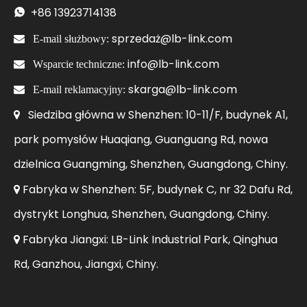
+86
13923714138

sprzedaż@lb-link.com

E-mail służbowy:
info@lb-link.com

Wsparcie techniczne:
skarga@lb-link.com

E-mail reklamacyjny:
Siedziba główna w Shenzhen: 10-11/F, budynek A1,

park pomysłów Huaqiang, Guanguang Rd, nowa
dzielnica Guangming, Shenzhen, Guangdong, Chiny.
Fabryka w Shenzhen: 5F, budynek C, nr 32 Dafu Rd,

dystrykt Longhua, Shenzhen, Guangdong, Chiny.
Fabryka Jiangxi: LB-Link Industrial Park, Qinghua

Rd, Ganzhou, Jiangxi, Chiny.