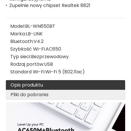
Zupełnie nowy chipset Realtek 8821
Model:
BL-WN650BT
Marka:
LB-LINK
Bluetooth:
V4.2
Szybkość Wi-Fi:
AC650
Typ sieci:
Bezprzewodowy
Rodzaj portów:
USB
Standard Wi-Fi:
Wi-Fi 5 (802.11ac)
Opis produktu
Pliki do pobrania