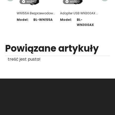
wideo
wideo
WN155A Bezprzewodowy adapter USB o dużym wzmocnieniu, 150 Mb/s
Adapter USB WN300AX AX300 WiFi 6 z anteną o dużym wzmocnieniu
Model:
BL-WN155A
Model:
BL-
Model
WN300AX
Powiązane artykuły
treść jest pusta!