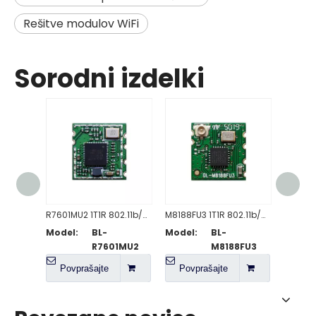
Rešitve modulov WiFi
Sorodni izdelki
R7601MU2 1T1R 802.11b/g/n WiFi modul
M8188FU3 1T1R 802.11b/g/n WiFi modul
Model:
BL-
Model:
BL-
Model
R7601MU2
M8188FU3
Povprašajte
Povprašajte
Pov