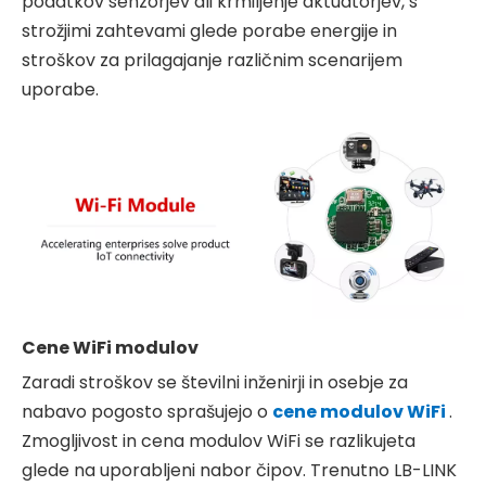
podatkov senzorjev ali krmiljenje aktuatorjev, s
strožjimi zahtevami glede porabe energije in
stroškov za prilagajanje različnim scenarijem
uporabe.
Cene WiFi modulov
Zaradi stroškov se številni inženirji in osebje za
nabavo pogosto sprašujejo o
cene modulov WiFi
.
Zmogljivost in cena modulov WiFi se razlikujeta
glede na uporabljeni nabor čipov. Trenutno LB-LINK