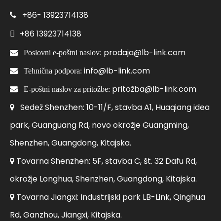
+86-
13923714138


+86
13923714138
prodaja@lb-link.com

Poslovni e-poštni naslov:
info@lb-link.com

Tehnična podpora:
pritožba@lb-link.com

E-poštni naslov za pritožbe:
Sedež Shenzhen: 10-11/F, stavba A1, Huaqiang idea

park, Guanguang Rd, novo okrožje Guangming,
Shenzhen, Guangdong, Kitajska.
Tovarna Shenzhen: 5F, stavba C, št. 32 Dafu Rd,

okrožje Longhua, Shenzhen, Guangdong, Kitajska.
Tovarna Jiangxi: Industrijski park LB-Link, Qinghua

Rd, Ganzhou, Jiangxi, Kitajska.