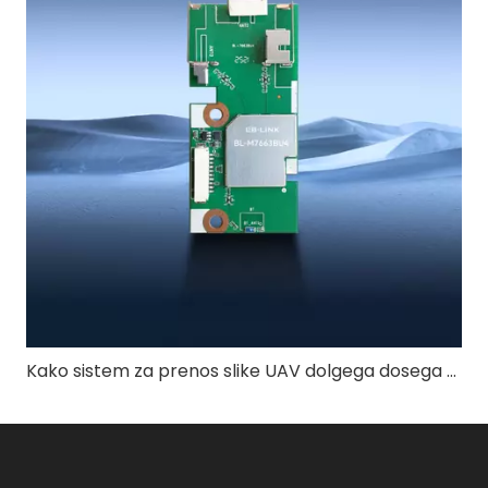
Kako sistem za prenos slike UAV dolgega dosega 4 km zagotavlja stabilno kakovost videa?