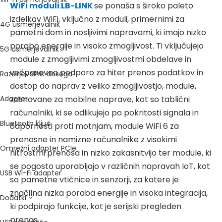
WiFi moduli
.
LB-LINK
se ponaša s široko paleto
izdelkov WiFi, vključno z moduli, primernimi za
4G usmerjevalnik
pametni dom in nosljivimi napravami, ki imajo nizko
porabo energije in visoko zmogljivost. Ti vključujejo
5G usmerjevalnik
module z zmogljivimi zmogljivostmi obdelave in
večpasovno podporo za hiter prenos podatkov in
Razširjevalnik dosega
dostop do naprav z veliko zmogljivostjo, module,
Adapter
zasnovane za mobilne naprave, kot so tablični
računalniki, ki se odlikujejo po pokritosti signala in
Bluetooth ključ
odpornosti proti motnjam, module WiFi 6 za
prenosne in namizne računalnike z visokimi
Omrežni adapter PCIe
hitrostmi prenosa in nizko zakasnitvijo ter module, ki
se pogosto uporabljajo v različnih napravah IoT, kot
USB Wi-Fi adapter
so pametne vtičnice in senzorji, za katere je
značilna nizka poraba energije in visoka integracija,
Dodatki
ki podpirajo funkcije, kot je serijski pregleden
prenos.