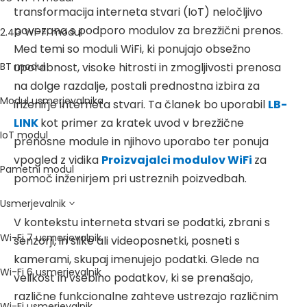
transformacija interneta stvari (IoT) neločljivo
povezana s podporo modulov za brezžični prenos.
2.4G Wi-Fi modul
Med temi so moduli WiFi, ki ponujajo obsežno
BT modul
uporabnost, visoke hitrosti in zmogljivosti prenosa
na dolge razdalje, postali prednostna izbira za
Modul usmerjevalnika
inženirje interneta stvari. Ta članek bo uporabil
LB-
LINK
kot primer za kratek uvod v brezžične
IoT modul
prenosne module in njihovo uporabo ter ponuja
vpogled z vidika
Proizvajalci modulov WiFi
za
Pametni modul
pomoč inženirjem pri ustreznih poizvedbah.
Usmerjevalnik
V kontekstu interneta stvari se podatki, zbrani s
Wi-Fi 7 usmerjevalnik
senzorji, in slike ali videoposnetki, posneti s
kamerami, skupaj imenujejo podatki. Glede na
Wi-Fi 6 usmerjevalnik
velikost in vsebino podatkov, ki se prenašajo,
različne funkcionalne zahteve ustrezajo različnim
Wi-Fi usmerjevalnik