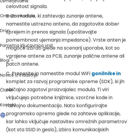
Usmerjevalnik
celovitost signala.
B. Za module, ki zahtevajo zunanje antene,
Omrežna kartica
namestite ustrezno anteno, da zagotovite dober
Dron
sprejem in prenos signala (upoštevajte
pomembnost ujemanja impedance). Vrste anten je
Pametna ključavnica vrat
mogoče izbrati glede na scenarij uporabe, kot so
vgrajene antene za PCB, zunanje palične antene ali
Blogi
patch antene.
C. Prenesite in namestite modul WiFi
gonilnike in
Novice iz industrije
komplet za razvoj programske opreme (SDK), ki jih
običajno zagotovi proizvajalec modula. Ti viri
Članki
vključujejo potrebne knjižnice, vzorčne kode in
Kontakt
razvojno dokumentacijo. Nato konfigurirajte
programsko opremo glede na zahteve aplikacije,
kar lahko vključuje nastavitev omrežnih parametrov
(kot sta SSID in geslo), izbiro komunikacijskih