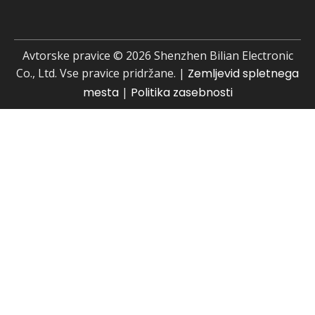
Avtorske pravice ©
2026
Shenzhen Bilian Electronic
Co., Ltd. Vse pravice pridržane. |
Zemljevid spletnega
mesta
|
Politika zasebnosti