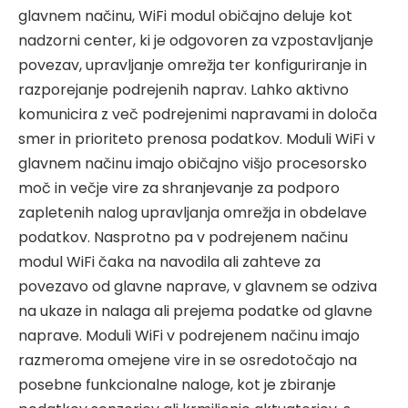
glavnem načinu, WiFi modul običajno deluje kot
nadzorni center, ki je odgovoren za vzpostavljanje
povezav, upravljanje omrežja ter konfiguriranje in
razporejanje podrejenih naprav. Lahko aktivno
komunicira z več podrejenimi napravami in določa
smer in prioriteto prenosa podatkov. Moduli WiFi v
glavnem načinu imajo običajno višjo procesorsko
moč in večje vire za shranjevanje za podporo
zapletenih nalog upravljanja omrežja in obdelave
podatkov. Nasprotno pa v podrejenem načinu
modul WiFi čaka na navodila ali zahteve za
povezavo od glavne naprave, v glavnem se odziva
na ukaze in nalaga ali prejema podatke od glavne
naprave. Moduli WiFi v podrejenem načinu imajo
razmeroma omejene vire in se osredotočajo na
posebne funkcionalne naloge, kot je zbiranje