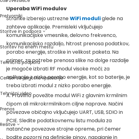
USB zvezdišče
Uporaba WiFi modulov
Pretvorniki
Stranke izberejo ustrezne
WiFi moduli
glede na
zahteve aplikacije. Premisleki vključujejo
Storitve in podpora
komunikacijske vmesnike, delovno frekvenco,
komunikacijsko razdaljo, hitrost prenosa podatkov,
Storitev na enem mestu
porabo energije, stroške in velikost paketa. Na
primer, za potrebe prenosa slike na dolge razdalje
Tehnična podpora
je mogoče izbrati RF modul visoke moči; za
aplikacije z nizko porabo energije, kot so baterije, je
Center za pogosta vprašanja
treba izbrati modul z nizko porabo energije.
Tehnični video
A. Pravilno povežite modul WiFi z glavnim krmilnim
čipom ali mikrokrmilnikom ciljne naprave. Načini
Prenos
povezave običajno vključujejo UART, USB, SDIO in
PCIE. Sledite podatkovnemu listu modula za
Rešitve
natančne povezave strojne opreme, pri čemer
bodite pozorni na definicije pinov, napajanje in