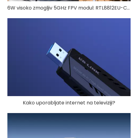
6W visoko zmogljiv 5GHz FPV modul: RTL8812EU-CG za FPV z brezpilotnimi letali dolgega dosega
Kako uporabljate internet na televiziji?