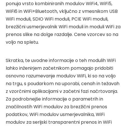
ponuja vrsto kombiniranih modulov WiFi4, WiFi5,
WiFi6 in WiFi+Bluetooth, vključno z vmesnikom USB
WiFi moduli, SDIO WiFi moduli, PCIE WiFi moduli,
brezžični usmerjevalnik WiFi moduli in moduli WiFi za
prenos slike na dolge razdalje. Cene vzorcev so na
voljo na spletu.
Skratka, te uvodne informacije o teh modulih WiFi
lahko inženirjem začetnikom pomagajo pridobiti
osnovno razumevanje modulov WiFi, ki so na voljo
na trgu, s poudarkom na uporabi, cenah in težavah
z vzorčnimi aplikacijami v začetni fazi načrtovanja.
Za podrobnejše informacije o parametrih in
značilnostih WiFi modulov za brezžični prenos
podatkov, WiFi modulov usmerjevalnika, WiFi
modulov za serijski transparentni prenos in WiFi