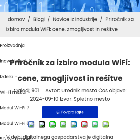
Profil podjetja
domov
/
Blogi
/
Novice iz industrije
/
Priročnik za
izbiro modula WiFi: cene, zmogljivost in rešitve
Ogled tovarne
Proizvodnja
Priročnik za izbiro modula WiFi:
Inovativnost
cene, zmogljivost in rešitve
Izdelki
Ogledi:
901
Avtor: Urednik mesta Čas objave:
Wi-Fi modul
2024-09-10 Izvor:
Spletno mesto
Modul Wi-Fi 7
Povprašajte
Modul Wi-Fi 6
V dobi digitalnega gospodarstva je digitalna
5G Wi-Fi modul