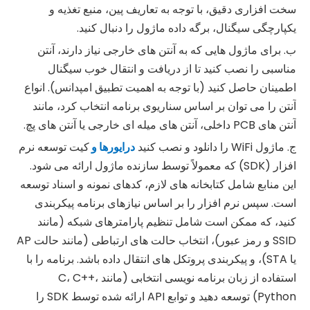
سخت افزاری دقیق، با توجه به تعاریف پین، منبع تغذیه و
یکپارچگی سیگنال، برگه داده ماژول را دنبال کنید.
ب. برای ماژول هایی که به آنتن های خارجی نیاز دارند، آنتن
مناسبی را نصب کنید تا از دریافت و انتقال خوب سیگنال
اطمینان حاصل کنید (با توجه به اهمیت تطبیق امپدانس). انواع
آنتن را می توان بر اساس سناریوی برنامه انتخاب کرد، مانند
آنتن های PCB داخلی، آنتن های میله ای خارجی یا آنتن های پچ.
ج. ماژول WiFi را دانلود و نصب کنید
درایورها و
کیت توسعه نرم
افزار (SDK) که معمولاً توسط سازنده ماژول ارائه می شود.
این منابع شامل کتابخانه های لازم، کدهای نمونه و اسناد توسعه
است. سپس نرم افزار را بر اساس نیازهای برنامه پیکربندی
کنید، که ممکن است شامل تنظیم پارامترهای شبکه (مانند
SSID و رمز عبور)، انتخاب حالت های ارتباطی (مانند حالت AP
یا STA)، و پیکربندی پروتکل های انتقال داده باشد. برنامه را با
استفاده از زبان برنامه نویسی انتخابی (مانند C، C++،
Python) توسعه دهید و توابع API ارائه شده توسط SDK را