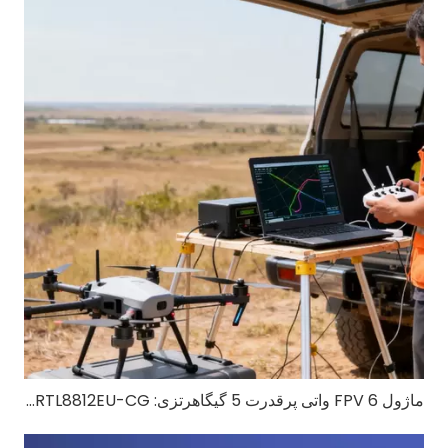
ماژول FPV 6 واتی پرقدرت 5 گیگاهرتزی: RTL8812EU-CG برای FPV پهپادهای دوربرد