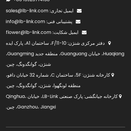
sales@lb-link.com

ایمیل تجاری:
info@lb-link.com

پشتیبانی فنی:
flower@lb-link.com

ایمیل شکایت:
دفتر مرکزی شنژن: 10-11/F، ساختمان A1، پارک ایده

Huaqiang، خیابان Guanguang، منطقه جدید Guangming،
شنژن، گوانگدونگ، چین.
کارخانه شنژن: 5F، ساختمان C، شماره 32 خیابان دافو،

منطقه لونگهوا، شنژن، گوانگدونگ، چین.
کارخانه جیانگشی: پارک صنعتی LB-Link، خیابان Qinghua،

Ganzhou، Jiangxi، چین.