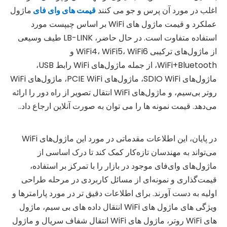
اغلب در مورد آن پرس و جو می کنند
قیمت های وای فای
ماژول
عملکرد و قیمت ماژول های WiFi بر اساس چیپست مورد
استفاده متفاوت است. در حال حاضر، LB-LINK طیف وسیعی
از ماژول‌های ترکیبی WiFi4، WiFi5، WiFi6 و
WiFi+Bluetooth، از جمله ماژول‌های WiFi رابط USB،
ماژول‌های SDIO WiFi، ماژول‌های PCIE WiFi، ماژول‌های WiFi
روتر بی‌سیم، و ماژول‌های WiFi انتقال تصویر از راه دور را ارائه
می‌دهد. قیمت نمونه ها را می توان به صورت آنلاین ارجاع داد..
در پایان، این اطلاعات مقدماتی در مورد این ماژول‌های WiFi
می‌تواند به مهندسان تازه‌کار کمک کند تا درک اساسی از
ماژول‌های وای‌فای موجود در بازار را با تمرکز بر استفاده،
قیمت‌گذاری و نمونه‌ای از مسائل کاربردی در مرحله طراحی
اولیه به دست آورند. برای اطلاعات دقیق تر در مورد پارامترها و
ویژگی های ماژول های WiFi انتقال داده های بی سیم، ماژول
های WiFi روتر، ماژول های WiFi انتقال شفاف سریال و ماژول