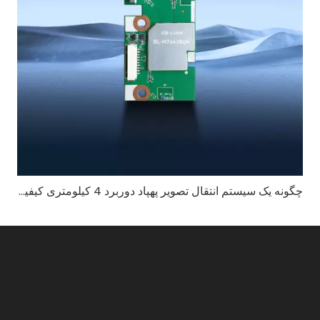
چگونه یک سیستم انتقال تصویر پهپاد دوربرد 4 کیلومتری کیفیت ویدیوی پایدار را تضمین می کند؟