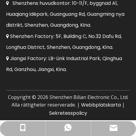
Shenzhens huvudkontor: 10-11/F, byggnad A1,

Huaqiang idépark, Guanguang Rd, Guangming nya
distrikt, Shenzhen, Guangdong, Kina.
Shenzhen Factory: 5F, Building C, No.32 Dafu Rd,

Longhua District, Shenzhen, Guangdong, Kina.
Jiangxi Factory: LB-Link Industrial Park, Qinghua

Rd, Ganzhou, Jiangxi, Kina.
Copyright ©
2026
Shenzhen Bilian Electronic Co., Ltd.
Alla rättigheter reserverade. |
Webbplatskarta
|
Sekretesspolicy
Företags-e-post: sales@lb-link.com
+86- 13923714138
+86 13923714138