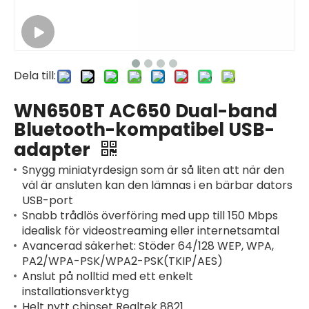
Dela till:
WN650BT AC650 Dual-band
Bluetooth-kompatibel USB-
adapter
Snygg miniatyrdesign som är så liten att när den
väl är ansluten kan den lämnas i en bärbar dators
USB-port
Snabb trådlös överföring med upp till 150 Mbps
idealisk för videostreaming eller internetsamtal
Avancerad säkerhet: Stöder 64/128 WEP, WPA,
PA2/WPA-PSK/WPA2-PSK(TKIP/AES)
Anslut på nolltid med ett enkelt
installationsverktyg
Helt nytt chipset Realtek 8821