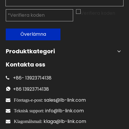
Överlämna
Produktkategori
Kontakta oss
+86-
13923714138

+86
13923714138

sales@lb-link.com

Företags-e-post:
info@lb-link.com

Teknisk support:
klaga@lb-link.com

Klagomålsmail: