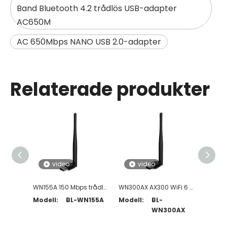
Band Bluetooth 4.2 trådlös USB-adapter
AC650M
AC 650Mbps NANO USB 2.0-adapter
Relaterade produkter
video
video
v
WN155A 150 Mbps trådlös USB-adapter med hög förstärkning
WN300AX AX300 WiFi 6 USB-adapter med högförstärkningsantenn
Modell:
BL-WN155A
Modell:
BL-
Modell
WN300AX