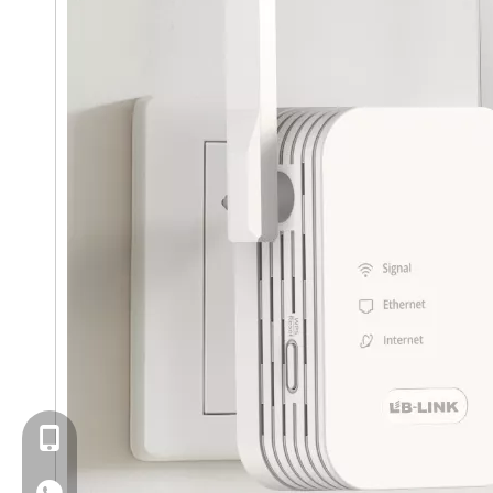
+86- 13923714138