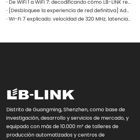
De WiFi 1 a WiFi 7: decodificando cómo LB-LINK remodela la experiencia de red doméstica
[Desbloquee la experiencia de red definitiva] Adaptador USB inalámbrico Wi-Fi 7 LB-LINK BE6500: redefina su vida en línea
Wi-Fi 7 explicado: velocidad de 320 MHz, latencia ultrabaja y guía de aplicaciones globales
Distrito de Guangming, Shenzhen, como base de
investigación, desarrollo y servicios de mercado, y
equipado con más de 10.000 m² de talleres de
producción automatizados y centros de