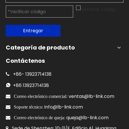
Entregar
Categoría de producto
Contáctenos
+86-
13923714138

+86
13923714138

ventas@lb-link.com

Correo electrónico comercial:
info@lb-link.com

Soporte técnico:
queja@lb-link.com

Correo electrónico de queja:
Sede de Shenzhen: 10-11/F, Edificio A1, Huaqiang
