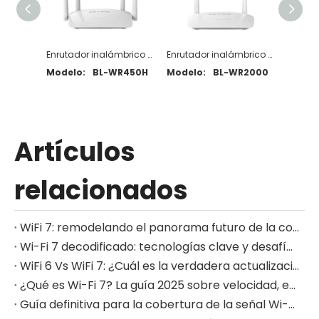
Enrutador inalámbrico WR450H N300
Enrutador inalámbrico WR2000 N300
Modelo:
BL-WR450H
Modelo:
BL-WR2000
Model
Artículos
relacionados
WiFi 7: remodelando el panorama futuro de la conectividad inalámbrica de alta velocidad
Wi-Fi 7 decodificado: tecnologías clave y desafíos de integración para los diseñadores de hardware
WiFi 6 Vs WiFi 7: ¿Cuál es la verdadera actualización para su red doméstica?
¿Qué es Wi-Fi 7? La guía 2025 sobre velocidad, eficiencia y aplicaciones del mundo real
Guía definitiva para la cobertura de la señal Wi-Fi: principios técnicos y consejos de optimización avanzada para 2025 (con datos de prueba y lista de verificación de selección de dispositivos)