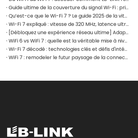
Guide ultime de la couverture du signal Wi-Fi : principes techniques et conseils d'optimisation avancés pour 2025 (avec données de test et liste de contrôle de sélection des appareils)
Qu’est-ce que le Wi-Fi 7 ? Le guide 2025 de la vitesse, de l'efficacité et des applications réelles
Wi-Fi 7 expliqué : vitesse de 320 MHz, latence ultra-faible et guide des applications mondiales
[Débloquez une expérience réseau ultime] Adaptateur USB sans fil LB-LINK BE6500 Wi-Fi 7 : redéfinissez votre vie en ligne
WiFi 6 vs WiFi 7 : quelle est la véritable mise à niveau pour votre réseau domestique ?
Wi-Fi 7 décodé : technologies clés et défis d'intégration pour les concepteurs de matériel
WiFi 7 : remodeler le futur paysage de la connectivité sans fil haut débit