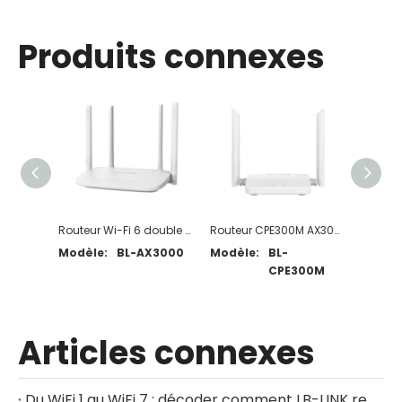
Produits connexes
Routeur Wi-Fi 6 double bande sans fil AX3000
Routeur CPE300M AX300 4G LTE
Modèle:
BL-AX3000
Modèle:
BL-
Modèl
CPE300M
Articles connexes
Du WiFi 1 au WiFi 7 : décoder comment LB-LINK remodèle l'expérience de réseau domestique