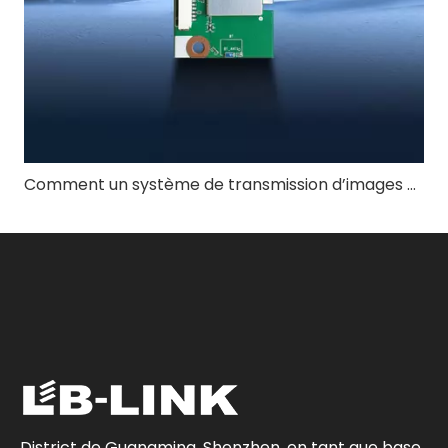
Comment un système de transmission d’images de drone à longue portée de 4 km garantit-il une qualité vidéo stable ?
District de Guangming, Shenzhen, en tant que base