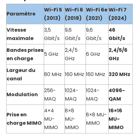
Wi-Fi
5
Wi-Fi
6
Wi-Fi
6e
Wi-Fi
7
Paramètre
(2013)
(2019)
(2021)
(2024)
Vitesse
3,5
9,6
9,6
46
maximale
Gbit/s
Gbit/s
Gbit/s
Gbit/s
Bandes prises
2,4/5
2,4/5/6
5 GHz
6 GHz
en charge
GHz
GHz
Largeur du
80 MHz
160 MHz
160 MHz
320 MHz
canal
256-
1024-
1024-
4096-
Modulation
MAQ
MAQ
MAQ
QAM
4×4
8×8
16×16
Prise en
8×8 MU-
MU-
MU-
MU-
charge MIMO
MIMO
MIMO
MIMO
MIMO