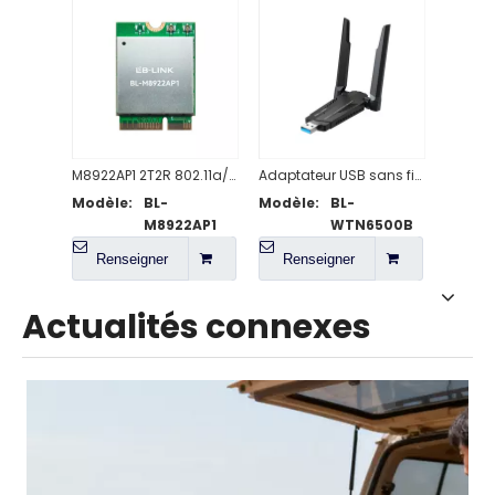
M8922AP1 2T2R 802.11a/b/g/n/ac/ax/be WiFi 7 + module compatible BT5.4
Adaptateur USB sans fil haute vitesse BE6500 WiFi 7
Modèle:
BL-
Modèle:
BL-
M8922AP1
WTN6500B
Renseigner
Renseigner
Actualités connexes