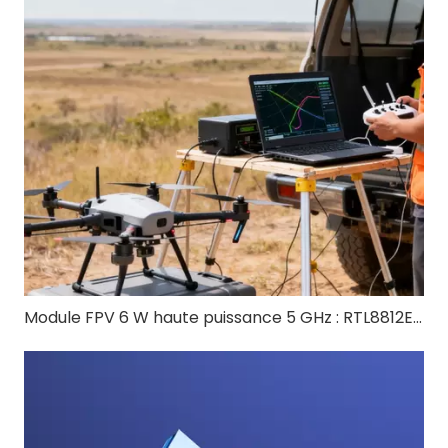
Module FPV 6 W haute puissance 5 GHz : RTL8812EU-CG pour drone longue portée FPV