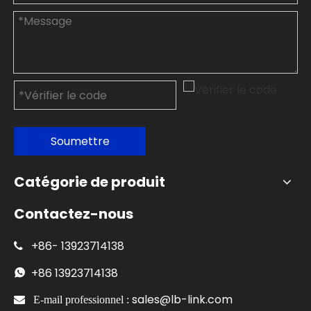
Soumettre
Catégorie de produit
Contactez-nous
+86-
13923714138

+86
13923714138

sales@lb-link.com

E-mail professionnel :