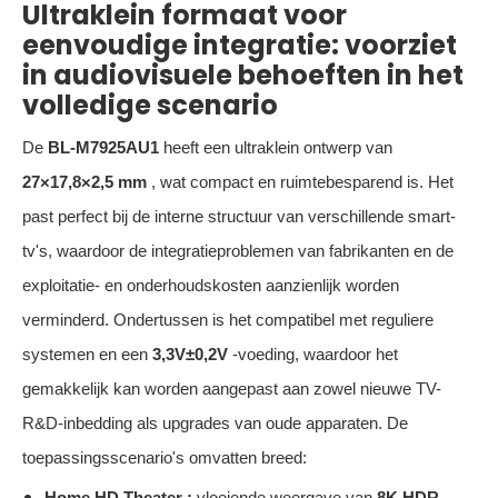
Ultraklein formaat voor
eenvoudige integratie: voorziet
in audiovisuele behoeften in het
volledige scenario
De
BL-M7925AU1
heeft een ultraklein ontwerp van
27×17,8×2,5 mm
, wat compact en ruimtebesparend is. Het
past perfect bij de interne structuur van verschillende smart-
tv's, waardoor de integratieproblemen van fabrikanten en de
exploitatie- en onderhoudskosten aanzienlijk worden
verminderd. Ondertussen is het compatibel met reguliere
systemen en een
3,3V±0,2V
-voeding, waardoor het
gemakkelijk kan worden aangepast aan zowel nieuwe TV-
R&D-inbedding als upgrades van oude apparaten. De
toepassingsscenario's omvatten breed:
Home HD Theater
:
vloeiende weergave van
8K HDR-