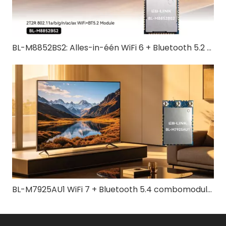
BL-M8852BS2: Alles-in-één WiFi 6 + Bluetooth 5.2 draadloze oplossing
BL-M7925AU1 WiFi 7 + Bluetooth 5.4 combomodule | Snelle tri-band draadloze oplossing