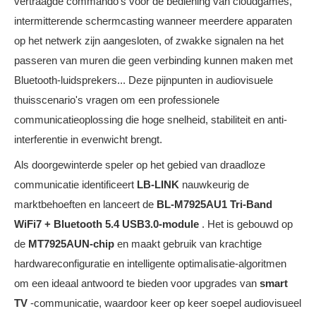
vertraagde commando's voor de bediening van cloudgames,
intermitterende schermcasting wanneer meerdere apparaten
op het netwerk zijn aangesloten, of zwakke signalen na het
passeren van muren die geen verbinding kunnen maken met
Bluetooth-luidsprekers... Deze pijnpunten in audiovisuele
thuisscenario's vragen om een ​​professionele
communicatieoplossing die hoge snelheid, stabiliteit en anti-
interferentie in evenwicht brengt.
Als doorgewinterde speler op het gebied van draadloze
communicatie identificeert
LB-LINK
nauwkeurig de
marktbehoeften en lanceert de
BL-M7925AU1
Tri-Band
WiFi7 + Bluetooth 5.4 USB3.0-module
. Het is gebouwd op
de
MT7925AUN-chip
en maakt gebruik van krachtige
hardwareconfiguratie en intelligente optimalisatie-algoritmen
om een ​​ideaal antwoord te bieden voor upgrades van
smart
TV
-communicatie, waardoor keer op keer soepel audiovisueel