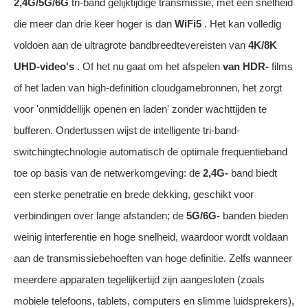
2,4G/5G/6G
tri-band gelijktijdige transmissie, met een snelheid
die meer dan drie keer hoger is dan
WiFi5
. Het kan volledig
voldoen aan de ultragrote bandbreedtevereisten van
4K/8K
UHD-video's
. Of het nu gaat om het afspelen
van HDR-
films
of het laden van high-definition cloudgamebronnen, het zorgt
voor 'onmiddellijk openen en laden' zonder wachttijden te
bufferen. Ondertussen wijst de intelligente tri-band-
switchingtechnologie automatisch de optimale frequentieband
toe op basis van de netwerkomgeving: de
2,4G-
band biedt
een sterke penetratie en brede dekking, geschikt voor
verbindingen over lange afstanden; de
5G/6G-
banden bieden
weinig interferentie en hoge snelheid, waardoor wordt voldaan
aan de transmissiebehoeften van hoge definitie. Zelfs wanneer
meerdere apparaten tegelijkertijd zijn aangesloten (zoals
mobiele telefoons, tablets, computers en slimme luidsprekers),