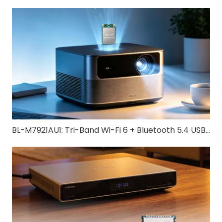
BL-M7921AU1: Tri-Band Wi-Fi 6 + Bluetooth 5.4 USB 3.0-module | Snelle draadloze oplossing voor IoT en industriële apparaten