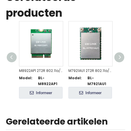
producten
M8922AP1 2T2R 802.11a/b/g/n/ac/ax/be WiFi 7 + BT5.4-compatibele module
M7921AU1 2T2R 802.11a/b/g/n/ac/ax WiFi+B5.2-module
Model:
BL-
Model:
BL-
Model
M8922AP1
M7921AU1
Informeer
Informeer
Gerelateerde artikelen