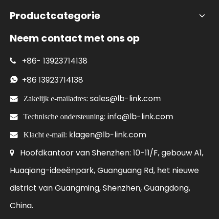
Productcategorie
Neem contact met ons op
+86-
13923714138

+86
13923714138

sales@lb-link.com

Zakelijk e-mailadres:
info@lb-link.com

Technische ondersteuning:
klagen@lb-link.com

Klacht e-mail:
Hoofdkantoor van Shenzhen: 10-11/F, gebouw A1,

Huaqiang-ideeënpark, Guanguang Rd, het nieuwe
district van Guangming, Shenzhen, Guangdong,
China.