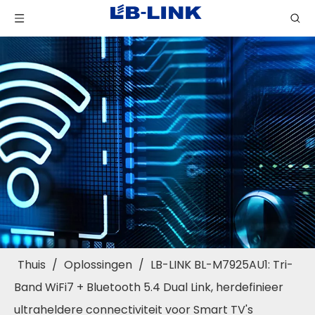
Thuis
/
Oplossingen
/
LB-LINK BL-M7925AU1: Tri-
Band WiFi7 + Bluetooth 5.4 Dual Link, herdefinieer
ultraheldere connectiviteit voor Smart TV's