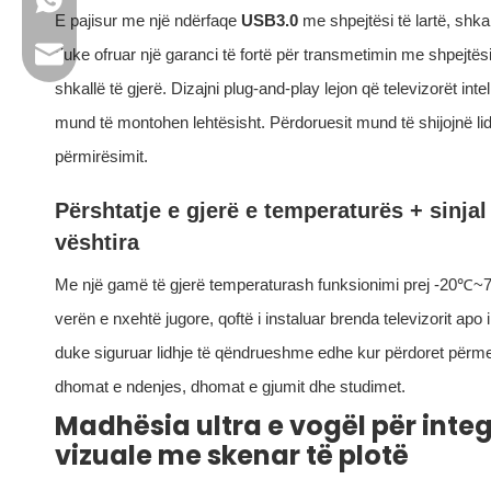
+86 13923714138
E pajisur me një ndërfaqe
USB3.0
me shpejtësi të lartë, shk
Email-i i biznesit: sales@lb-link.com
duke ofruar një garanci të fortë për transmetimin me shpejtës
shkallë të gjerë. Dizajni plug-and-play lejon që televizorët i
Mbështetje teknike: info@lb-link.com
mund të montohen lehtësisht. Përdoruesit mund të shijojnë lid
përmirësimit.
Email-i i ankesës: ankesë@lb-link.com
Përshtatje e gjerë e temperaturës + sinja
vështira
Me një gamë të gjerë temperaturash funksionimi prej -20℃~7
verën e nxehtë jugore, qoftë i instaluar brenda televizorit apo
duke siguruar lidhje të qëndrueshme edhe kur përdoret përmes
dhomat e ndenjes, dhomat e gjumit dhe studimet.
Madhësia ultra e vogël për integ
vizuale me skenar të plotë