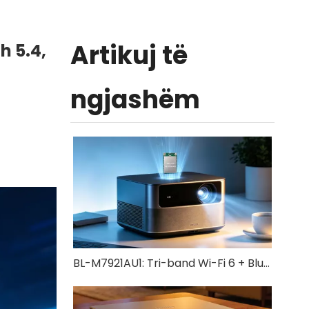
Artikuj të
h 5.4,
ngjashëm
BL-M7921AU1: Tri-band Wi-Fi 6 + Bluetooth 5.4 USB 3.0 Moduli | Zgjidhje pa tela me shpejtësi të lartë për IoT dhe pajisje industriale