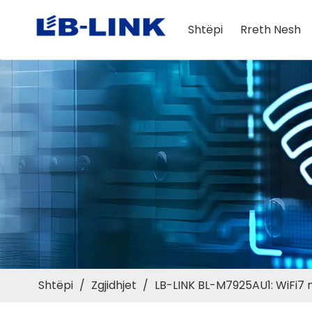
Shtëpi
Rreth Nesh
Shtëpi
/
Zgjidhjet
/
LB-LINK BL-M7925AU1: WiFi7 me 