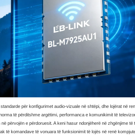
standarde për konfigurimet audio-vizuale në shtëpi, dhe lojërat në re
orma të përditshme argëtimi, performanca e komunikimit të televizo
 në përvojën e përdoruesit. A keni hasur ndonjëherë në zhgënjime të til
kak të komandave të vonuara të funksionimit të lojës në renë kompjute