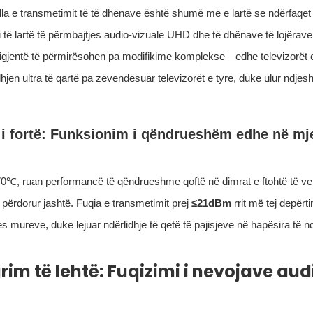
alla e transmetimit të të dhënave është shumë më e lartë se ndërfaqet 
i të lartë të përmbajtjes audio-vizuale UHD dhe të dhënave të lojërave
nteligjentë të përmirësohen pa modifikime komplekse—edhe televizorët e
hjen ultra të qartë pa zëvendësuar televizorët e tyre, duke ulur ndje
l i fortë: Funksionim i qëndrueshëm edhe në mj
0℃, ruan performancë të qëndrueshme qoftë në dimrat e ftohtë të ver
 i përdorur jashtë. Fuqia e transmetimit prej
≤21dBm
rrit më tej depërti
 mureve, duke lejuar ndërlidhje të qetë të pajisjeve në hapësira të 
rim të lehtë: Fuqizimi i nevojave aud