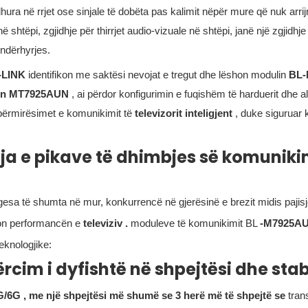
dhura në rrjet ose sinjale të dobëta pas kalimit nëpër mure që nuk arrij
 shtëpi, zgjidhje për thirrjet audio-vizuale në shtëpi, janë një zgjidhje
 ndërhyrjes.
-LINK
identifikon me saktësi nevojat e tregut dhe lëshon modulin
BL-
pin MT7925AUN
, ai përdor konfigurimin e fuqishëm të harduerit dhe a
ër përmirësimet e komunikimit të
televizorit inteligjent
, duke siguruar 
hja e pikave të dhimbjes së komuniki
engesa të shumta në mur, konkurrencë në gjerësinë e brezit midis pajis
ton performancën e
televiziv .
moduleve të komunikimit BL
-M7925A
eknologjike:
rcim i dyfishtë në shpejtësi dhe stabi
G/6G , me një shpejtësi më shumë se 3 herë më të shpejtë se
tran