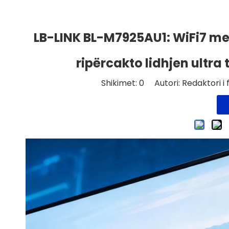
LB-LINK BL-M7925AU1: WiFi7 me t
ripërcakto lidhjen ultra 
Shikimet:
0
Autori: Redaktori i f