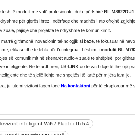
ktesh të modulit me valë profesionale, duke përfshirë
BL-M8922DU
dryshme për gjerësi brezi, ndërfaqe dhe madhësi, ato ofrojnë zgjidhje
izuale, pajisje dhe projekte të ndryshme të komunikimit.
 marrë gjithmonë inovacionin teknologjik si bazë, të fokusuar në nevoj
e, efikase dhe të lehta për t'u integruar. Lëshimi i
modulit BL-M79
bjes së komunikimit në skenarët audio-vizualë të shtëpisë, por gjitha
ëve inteligjentë. Në të ardhmen,
LB-LINK
do të vazhdojë të thellojë pra
igjente dhe të sjellë lidhje me shpejtësi të lartë për mijëra familje.
a, ju lutemi vizitoni faqen tonë
Na kontaktoni
për të eksploruar më
elevizorit inteligjent WiFi7 Bluetooth 5.4