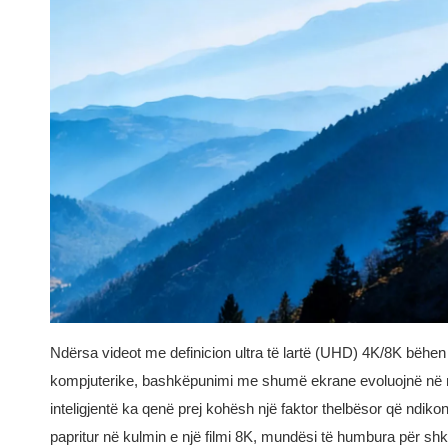
Ndërsa videot me definicion ultra të lartë (UHD) 4K/8K bëhen 
kompjuterike, bashkëpunimi me shumë ekrane evoluojnë në n
inteligjentë ka qenë prej kohësh një faktor thelbësor që ndikon
papritur në kulmin e një filmi 8K, mundësi të humbura për sh