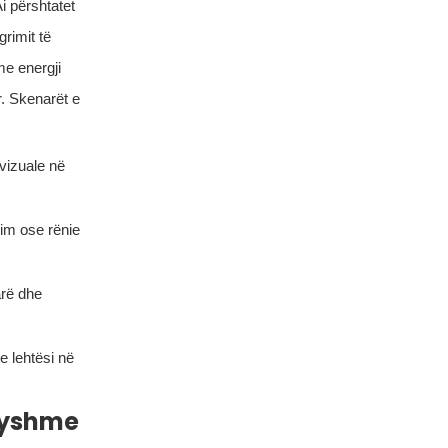
i përshtatet
rimit të
e energji
r. Skenarët e
-vizuale në
zim ose rënie
arë dhe
e lehtësi në
dryshme