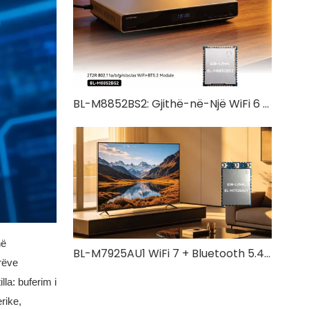
BL-M8852BS2: Gjithë-në-Një WiFi 6 + Bluetooth 5.2 Zgjidhje me valë
në
BL-M7925AU1 WiFi 7 + Bluetooth 5.4 Moduli Combo | Zgjidhje pa tela me tre breza me shpejtësi të lartë
rëve
la: buferim i
rike,