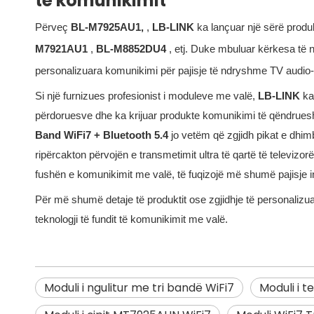
të komunikimit
Përveç
BL-M7925AU1,
,
LB-LINK
ka lançuar një sërë produ
M7921AU1
,
BL-M8852DU4
, etj. Duke mbuluar kërkesa të n
personalizuara komunikimi për pajisje të ndryshme TV audio-v
Si një furnizues profesionist i moduleve me valë,
LB-LINK
ka
përdoruesve dhe ka krijuar produkte komunikimi të qëndrueshm
Band WiFi7 + Bluetooth 5.4
jo vetëm që zgjidh pikat e dhim
ripërcakton përvojën e transmetimit ultra të qartë të televizor
fushën e komunikimit me valë, të fuqizojë më shumë pajisje intel
Për më shumë detaje të produktit ose zgjidhje të personalizuar
teknologji të fundit të komunikimit me valë.
Moduli i ngulitur me tri bandë WiFi7
Moduli i t