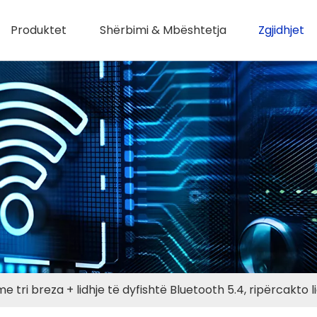
Produktet
Shërbimi & Mbështetja
Zgjidhjet
tri breza + lidhje të dyfishtë Bluetooth 5.4, ripërcakto li