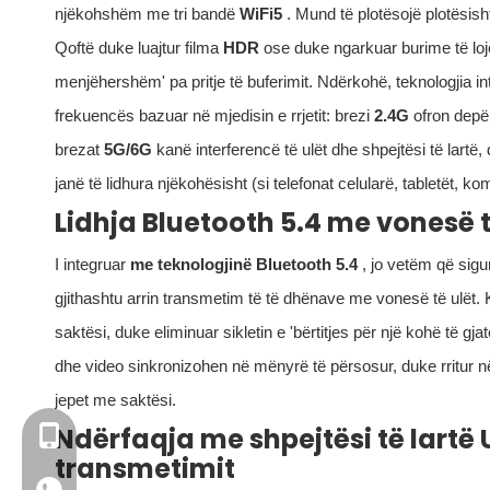
njëkohshëm me tri bandë
WiFi5
. Mund të plotësojë plotësis
Qoftë duke luajtur filma
HDR
ose duke ngarkuar burime të lojë
menjëhershëm' pa pritje të buferimit. Ndërkohë, teknologjia in
frekuencës bazuar në mjedisin e rrjetit: brezi
2.4G
ofron depër
brezat
5G/6G
kanë interferencë të ulët dhe shpejtësi të lartë,
janë të lidhura njëkohësisht (si telefonat celularë, tabletët, ko
Lidhja Bluetooth 5.4 me vonesë 
I integruar
me
teknologjinë Bluetooth 5.4
, jo vetëm që sigu
gjithashtu arrin transmetim të të dhënave me vonesë të ulët
saktësi, duke eliminuar sikletin e 'bërtitjes për një kohë të gja
dhe video sinkronizohen në mënyrë të përsosur, duke rritur në
jepet me saktësi.
Ndërfaqja me shpejtësi të lartë U
+86- 13923714138
transmetimit