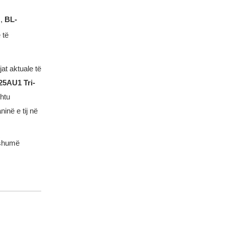
1
,
BL-
 të
at aktuale të
25AU1 Tri-
shtu
ninë e tij në
 shumë