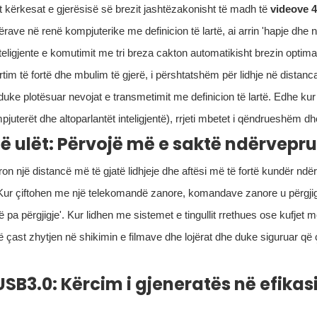
ht kërkesat e gjerësisë së brezit jashtëzakonisht të madh të
videove
rave në renë kompjuterike me definicion të lartë, ai arrin 'hapje dhe 
teligjente e komutimit me tri breza cakton automatikisht brezin optimal
tim të fortë dhe mbulim të gjerë, i përshtatshëm për lidhje në distanca
 duke plotësuar nevojat e transmetimit me definicion të lartë. Edhe kur 
mpjuterët dhe altoparlantët inteligjentë), rrjeti mbetet i qëndrueshëm dh
të ulët: Përvojë më e saktë ndërvepr
ron një distancë më të gjatë lidhjeje dhe aftësi më të fortë kundër ndë
. Kur çiftohen me një telekomandë zanore, komandave zanore u përgji
të pa përgjigje'. Kur lidhen me sistemet e tingullit rrethues ose kufjet 
 çast zhytjen në shikimin e filmave dhe lojërat dhe duke siguruar që 
SB3.0: Kërcim i gjeneratës në efikasi