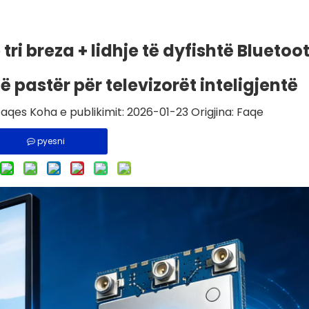
ri breza + lidhje të dyfishtë Bluetoot
të pastër për televizorët inteligjentë
aqes Koha e publikimit: 2026-01-23 Origjina:
Faqe
pyesni