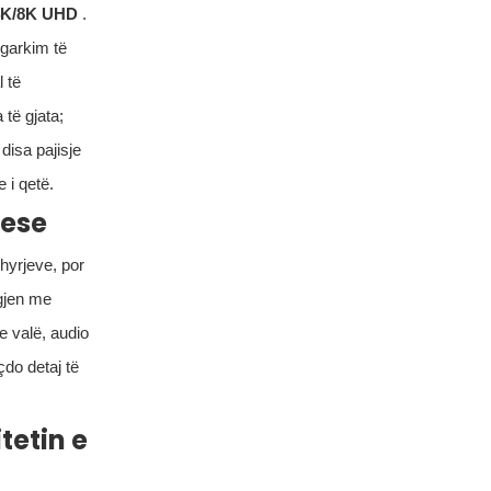
 4K/8K UHD
.
ngarkim të
 të
 të gjata;
disa pajisje
e i qetë.
uese
rhyrjeve, por
gjen me
me valë, audio
çdo detaj të
tetin e