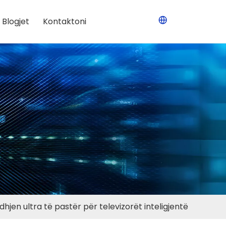
Blogjet
Kontaktoni
dhjen ultra të pastër për televizorët inteligjentë