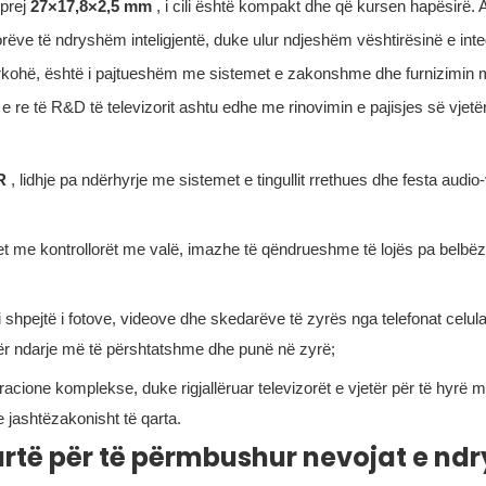
 prej
27×17,8×2,5 mm
, i cili është kompakt dhe që kursen hapësirë. A
ëve të ndryshëm inteligjentë, duke ulur ndjeshëm vështirësinë e integ
rkohë, është i pajtueshëm me sistemet e zakonshme dhe furnizimin m
n e re të R&D të televizorit ashtu edhe me rinovimin e pajisjes së vjetë
R
, lidhje pa ndërhyrje me sistemet e tingullit rrethues dhe festa audio
het me kontrollorët me valë, imazhe të qëndrueshme të lojës pa belbë
 shpejtë i fotove, videove dhe skedarëve të zyrës nga telefonat celul
 për ndarje më të përshtatshme dhe punë në zyrë;
racione komplekse, duke rigjallëruar televizorët e vjetër për të hyrë m
e jashtëzakonisht të qarta.
lartë për të përmbushur nevojat e n