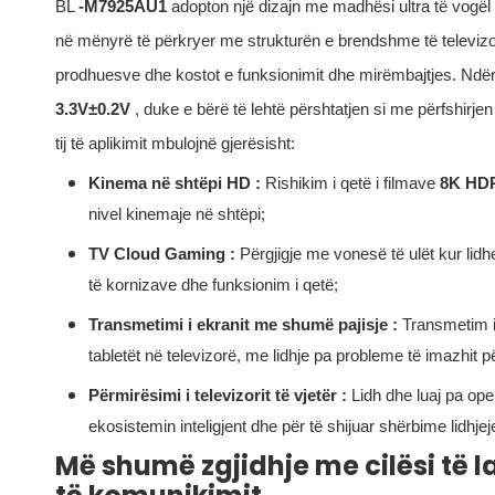
BL
-M7925AU1
adopton një dizajn me madhësi ultra të vogël
në mënyrë të përkryer me strukturën e brendshme të televizor
prodhuesve dhe kostot e funksionimit dhe mirëmbajtjes. Ndë
3.3V±0.2V
, duke e bërë të lehtë përshtatjen si me përfshirje
tij të aplikimit mbulojnë gjerësisht:
Kinema në shtëpi HD
:
Rishikim i qetë i filmave
8K HD
nivel kinemaje në shtëpi;
TV Cloud Gaming
:
Përgjigje me vonesë të ulët kur lid
të kornizave dhe funksionim i qetë;
Transmetimi i ekranit me shumë pajisje
:
Transmetim i
tabletët në televizorë, me lidhje pa probleme të imazhit
Përmirësimi i televizorit të vjetër
:
Lidh dhe luaj pa ope
ekosistemin inteligjent dhe për të shijuar shërbime lidhjej
Më shumë zgjidhje me cilësi të 