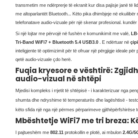
transmetim me ndërprerje të ekranit kur disa pajisje janë të li
me altoparlantët Bluetooth... Këto pika dhimbjeje në ekuilibër në
telefonatave audio-vizuale për një skenar profesional. kundër
Si një lojtar me përvojë në fushën e komunikimit me valë,
LB
Tri-Band WiFi7 + Bluetooth 5.4 USB3.0
. E ndërtuar në
çi
inteligjente të optimizimit për të ofruar një përgjigje ideale p
qetë audio-vizuale çdo herë.
Fuqia kryesore e vështirë: Zgjid
audio-vizual në shtëpi
Mjedisi kompleks i rrjetit të shtëpisë - i karakterizuar nga p
shumta dhe ndryshime të temperaturës dhe lagështisë - tes
këto sfida një nga një përmes përparimeve gjithëpërfshirëse t
Mbështetje WiFi7 me tri breza: Kë
I pajtueshëm me
802.11
protokollin e plotë, ai mbulon
2.4G/5