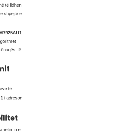
në të lidhen
 e shpejtë e
M7925AU1
lgoritmet
kënaqësi të
mit
jeve të
U1
i adreson
litet
smetimin e