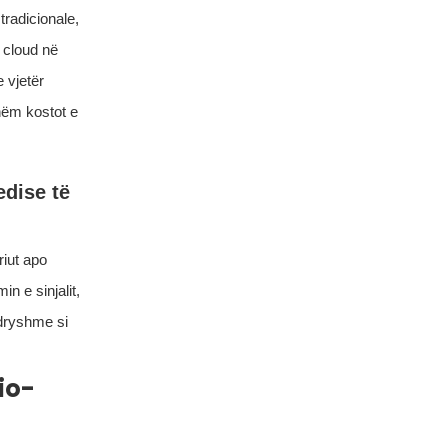
tradicionale,
 cloud në
 vjetër
shëm kostot e
edise të
iut apo
min e sinjalit,
ndryshme si
io-