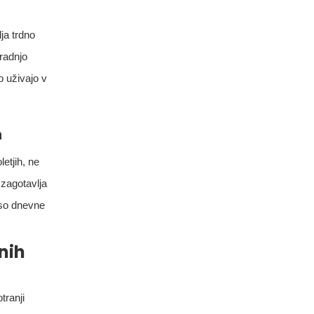
ja trdno
radnjo
o uživajo v
h
etjih, ne
 zagotavlja
 so dnevne
nih
tranji