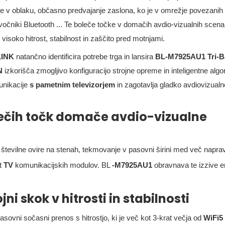
e v oblaku, občasno predvajanje zaslona, ​​ko je v omrežje povezanih
zvočniki Bluetooth ... Te boleče točke v domačih avdio-vizualnih scenar
visoko hitrost, stabilnost in zaščito pred motnjami.
LINK
natančno identificira potrebe trga in lansira
BL-M7925AU1
Tri-
UN
izkorišča zmogljivo konfiguracijo strojne opreme in inteligentne algo
unikacije
s pametnim televizorjem
in zagotavlja gladko avdiovizualn
lečih točk domače avdio-vizualne
tevilne ovire na stenah, tekmovanje v pasovni širini med več napra
st
TV
komunikacijskih modulov. BL
-M7925AU1
obravnava te izzive 
ni skok v hitrosti in stabilnosti
pasovni sočasni prenos s hitrostjo, ki je več kot 3-krat večja od
WiFi5