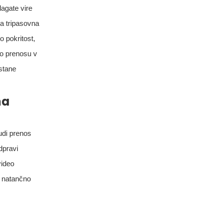
alagate vire
na tripasovna
o pokritost,
po prenosu v
ostane
na
udi prenos
dpravi
video
a natančno