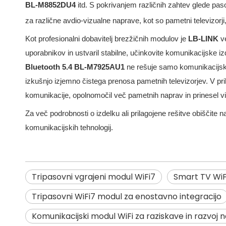
BL-M8852DU4
itd. S pokrivanjem različnih zahtev glede pas
za različne avdio-vizualne naprave, kot so pametni televizorji, t
Kot profesionalni dobavitelj brezžičnih modulov je
LB-LINK
v
uporabnikov in ustvaril stabilne, učinkovite komunikacijske izde
Bluetooth 5.4 BL-M7925AU1
ne rešuje samo komunikacijski
izkušnjo izjemno čistega prenosa pametnih televizorjev. V pr
komunikacije, opolnomočil več pametnih naprav in prinesel vi
Za več podrobnosti o izdelku ali prilagojene rešitve obiščite 
komunikacijskih tehnologij.
Tripasovni vgrajeni modul WiFi7
Smart TV WiF
Tripasovni WiFi7 modul za enostavno integracijo
Komunikacijski modul WiFi za raziskave in razvoj