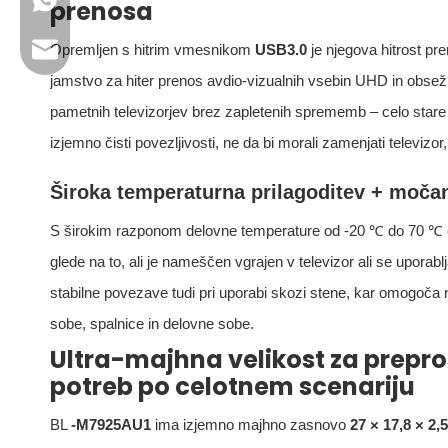
+86 13923714138
prenosa
Poslovni e-poštni naslov: sales@lb-link.com
Opremljen s hitrim vmesnikom
USB3.0
je njegova hitrost pr
jamstvo za hiter prenos avdio-vizualnih vsebin UHD in obse
Tehnična podpora: info@lb-link.com
pametnih televizorjev brez zapletenih sprememb – celo stare
izjemno čisti povezljivosti, ne da bi morali zamenjati televiz
E-poštni naslov za pritožbe: complain@lb-link.com
Široka temperaturna prilagoditev + močan 
S širokim razponom delovne temperature od -20 ℃ do 70 ℃ ohra
glede na to, ali je nameščen vgrajen v televizor ali se upora
stabilne povezave tudi pri uporabi skozi stene, kar omogoča
sobe, spalnice in delovne sobe.
Ultra-majhna velikost za prepros
potreb po celotnem scenariju
BL
-M7925AU1
ima izjemno majhno zasnovo
27 × 17,8 × 2