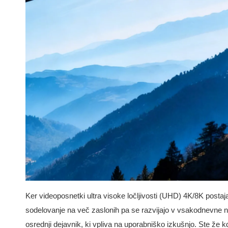
Ker videoposnetki ultra visoke ločljivosti (UHD) 4K/8K postaj
sodelovanje na več zaslonih pa se razvijajo v vsakodnevne n
osrednji dejavnik, ki vpliva na uporabniško izkušnjo. Ste že 