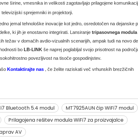
ovne širine, vmesnika in velikosti zagotavljajo prilagojene komunikaci
elevizijski sprejemniki in projektorji.
edno jemal tehnološke inovacije kot jedro, osredotočen na dejanske 
lke, ki jih je enostavno integrirati. Lansiranje
tripasovnega modula
h težav v domačih avdio-vizualnih scenarijih, ampak tudi na novo def
ihodnosti bo
LB-LINK
še naprej poglabljal svojo prisotnost na področ
sokohitrostno povezljivost na tisoče gospodinjstev.
našo
Kontaktirajte nas
, če želite raziskati več vrhunskih brezžičnih
i7 Bluetooth 5.4 modul
MT7925AUN čip WiFi7 modul
Prilagojena rešitev modula WiFi7 za proizvajalce
 naprav AV