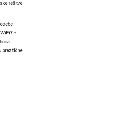
jske rešitve
potrebe
 WiFi7 +
inira
ju brezžične