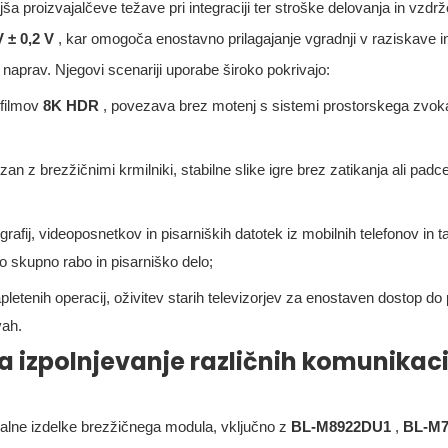
jša proizvajalčeve težave pri integraciji ter stroške delovanja in vzdr
V ± 0,2 V
, kar omogoča enostavno prilagajanje vgradnji v raziskave i
 naprav. Njegovi scenariji uporabe široko pokrivajo:
 filmov
8K HDR
, povezava brez motenj s sistemi prostorskega zvoka
an z brezžičnimi krmilniki, stabilne slike igre brez zatikanja ali padce
grafij, videoposnetkov in pisarniških datotek iz mobilnih telefonov in t
o skupno rabo in pisarniško delo;
pletenih operacij, oživitev starih televizorjev za enostaven dostop d
vah.
a izpolnjevanje različnih komunikaci
onalne izdelke brezžičnega modula, vključno z
BL-M8922DU1
,
BL-M