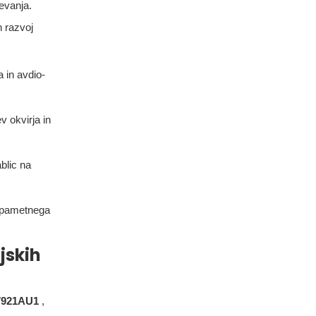
ževanja.
n razvoj
 in avdio-
v okvirja in
ablic na
o pametnega
jskih
7921AU1
,