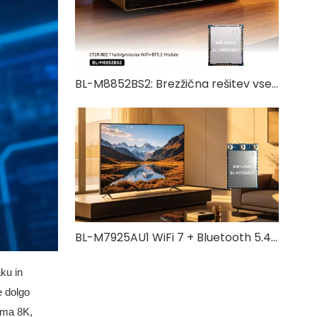
BL-M8852BS2: Brezžična rešitev vse v enem WiFi 6 + Bluetooth 5.2
BL-M7925AU1 WiFi 7 + Bluetooth 5.4 kombinirani modul | Tripasovna brezžična rešitev visoke hitrosti
ku in
e dolgo
ilma 8K,