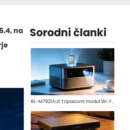
Sorodni članki
5.4, na
rje
BL-M7921AU1: tripasovni modul Wi-Fi 6 + Bluetooth 5.4 USB 3.0 | Visokohitrostna brezžična rešitev za IoT in industrijske naprave