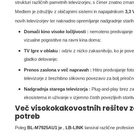
strukturi različnih pametnih televizorjev, s čimer znatno zman
Medtem je združljiv z običajnimi sistemi in napajalnikom
3,3 
novih televizorjev ter naknadno opremljanje nadgradnje starih
Domači kino visoke ločljivosti
:
nemoteno predvajanje
vizualne pogostitve na ravni kina doma;
TV Igre v oblaku
:
odziv z nizko zakasnitvijo, ko je povez
gladko delovanje;
Prenos zaslona v več napravah
:
Hitro predvajanje foto
televizorje z brezhibno slikovno povezavo za bolj priročn
Nadgradnja starega televizorja
:
Plug-and-play brez za
ekosistema in uživanje v izjemno čistih povezljivih storit
Več visokokakovostnih rešitev z
potreb
Poleg
BL-M7925AU1 je
,
LB-LINK
lansiral različne profesi