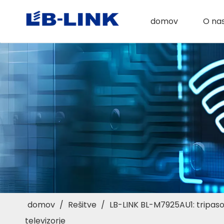
domov
O na
domov
/
Rešitve
/
LB-LINK BL-M7925AU1: tripaso
televizorje