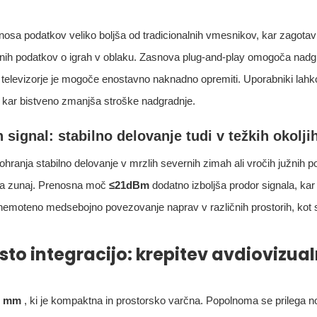
enosa podatkov veliko boljša od tradicionalnih vmesnikov, kar zagotavl
žnih podatkov o igrah v oblaku. Zasnova plug-and-play omogoča nadg
 televizorje je mogoče enostavno naknadno opremiti. Uporabniki lahk
or, kar bistveno zmanjša stroške nadgradnje.
signal: stabilno delovanje tudi v težkih okolji
nja stabilno delovanje v mrzlih severnih zimah ali vročih južnih pol
blja zunaj. Prenosna moč
≤21dBm
dodatno izboljša prodor signala, kar
 nemoteno medsebojno povezovanje naprav v različnih prostorih, kot
to integracijo: krepitev avdiovizual
,5 mm
, ki je kompaktna in prostorsko varčna. Popolnoma se prilega no