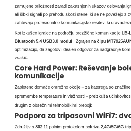
zamujene priložnosti zaradi zakasnjenih ukazov delovanja igr
ali šibki signali po prehodu skozi stene, ki se ne povežejo z 
zahtevajo profesionalno komunikacijsko rešitev, ki uravnoteži 
Kot izkušen igralec na področju brezžične komunikacije
LB-
Bluetooth 5.4 USB3.0 modul
. Zgrajen na
čipu MT7925A
optimizacijo, da zagotovi idealen odgovor za nadgradnje kom
vsakič.
Core Hard Power: Reševanje bo
komunikacije
Zapleteno domače omrežno okolje – za katerega so značilne š
spremembe temperature in vlažnosti – preizkuša učinkovito
drugim z obsežnimi tehnološkimi preboji:
Podpora za tripasovni WiFi7: dvoj
Združljiv s
802.11
polnim protokolom pokriva
2,4G/5G/6G
tri