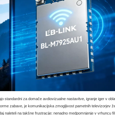
ajo standardni za domače avdiovizualne nastavitve, igranje iger v obla
orme zabave, je komunikacijska zmogljivost pametnih televizorjev ž
kdaj naleteli na takšne frustracije: nenadno medpomnjenje v vrhuncu f