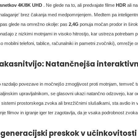
osnetkov 4K/8K UHD
. Ne glede na to, ali predvajate filme
HDR
ali n
e in nalaganje' brez čakanja med medpomnjenjem. Medtem pa inteligent
i pas glede na omrežno okolje: pas
2,4G
ponuja močan prodor in širok
našajo z nizkimi motnjami in visoko hitrostjo, kar ustreza potrebam 
so mobilni telefoni, tablice, računalniki in pametni zvočniki), omrežje 
zakasnitvijo: Natančnejša interaktiv
šo razdaljo povezave in močnejšo zmogljivost proti motnjam, temveč t
aljinskim upravljalnikom, se glasovni ukazi natančno odzovejo, kar o
 sistemi prostorskega zvoka ali brezžičnimi slušalkami, sta avdio in 
nje filmov in igranje iger ter zagotavlja, da je vsaka podrobnost zvok
generacijski preskok v učinkovitosti