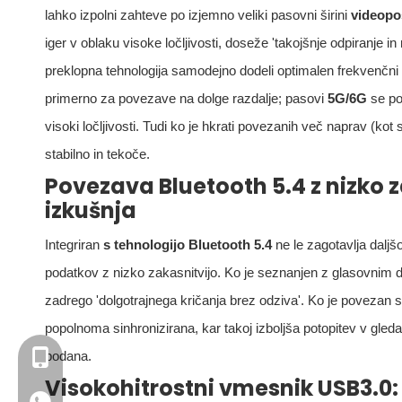
lahko izpolni zahteve po izjemno veliki pasovni širini
videop
iger v oblaku visoke ločljivosti, doseže 'takojšnje odpiranj
preklopna tehnologija samodejno dodeli optimalen frekvenčn
primerno za povezave na dolge razdalje; pasovi
5G/6G
se po
visoki ločljivosti. Tudi ko je hkrati povezanih več naprav (kot 
stabilno in tekoče.
Povezava Bluetooth 5.4 z nizko 
izkušnja
Integriran
s
tehnologijo Bluetooth 5.4
ne le zagotavlja dalj
podatkov z nizko zakasnitvijo. Ko je seznanjen z glasovnim d
zadrego 'dolgotrajnega kričanja brez odziva'. Ko je povezan s
popolnoma sinhronizirana, kar takoj izboljša potopitev v gleda
+86- 13923714138
podana.
Visokohitrostni vmesnik USB3.0: 