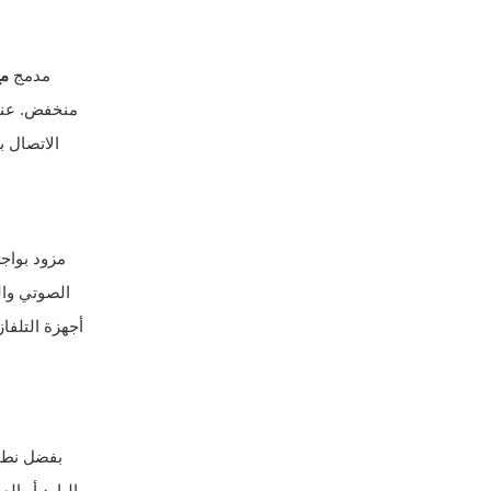
مدمج
م
منخفض. عند إ
الاتصال 
مزود بواج
أجهزة التلفا