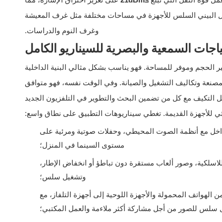
عمل قوة النقل التي تبلغ
≥21dBm
على تعزيز اختراق الإشارة، مما
الدعم الفني: info@lb-link.com
ل البيني السلس للأجهزة في مساحات مختلفة مثل غرف المعيشة
البريد الإلكتروني الخاص بالشكوى:شكوى@lb-link.com
وغرف النوم والدراسات.
ياجات السمعية والبصرية للسيناريو الكامل
ر الحجم وموفر للمساحة. فهو يناسب بشكل مثالي البنية الداخلية
مصنعة وتكاليف التشغيل والصيانة. وفي الوقت نفسه، فهو متوافق
ل التكيف مع كل من تضمين البحث والتطوير في التلفزيون الجديد
ثي للأجهزة القديمة. تغطي سيناريوهات التطبيق على نطاق واسع:
داخل مع أنظمة الصوت المحيطي، وحفلات صوتية ومرئية على
مستوى السينما في المنزل؛
لاسلكية، وصور ألعاب مستقرة دون تباطؤ أو انخفاض الإطار،
وتشغيل سلس؛
الهواتف المحمولة والأجهزة اللوحية إلى أجهزة التلفاز، مع
 سلس للصور من أجل مشاركة أكثر ملاءمة والعمل المكتبي؛