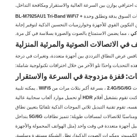
حترافي يوازن بين السرعة العالية والاستقرار ومكافحة التداخل.
ات السوق بدقة وتطلق وحدة
Tri-Band WiFi7 +
BL-M7925AU1
 التكوين القوي للأجهزة وخوارزميات التحسين الذكية لتوفير إجابة
ذكي
، مما يضمن الاستمتاع بالصوت والصورة بسلاسة في كل مرة.
 في الاتصالات الصوتية والمرئية المنزلية
وتنافس عرض النطاق الترددي بين أجهزة متعددة، وتغيرات في درجة
ذه التحديات واحدًا تلو الآخر من خلال اختراقات تكنولوجية شاملة:
ات
2.4G/5G/6G
، بسرعة أكبر بثلاث مرات من
WiFi5
. يمكنه تلبية
كنت تقوم بتشغيل أفلام
HDR
أو تحميل موارد ألعاب سحابية عالية
ه، تقوم تقنية التبديل ثلاثي الموجات الذكية تلقائيًا بتعيين نطاق
، ومناسبًا للاتصالات لمسافات طويلة؛ تتميز نطاقات
5G/6G
بتداخل
ل أجهزة متعددة في وقت واحد (مثل الهواتف المحمولة والأجهزة
 الكمبيوتر ومكبرات الصوت الذكية)، تظل الشبكة مستقرة وسلسة.