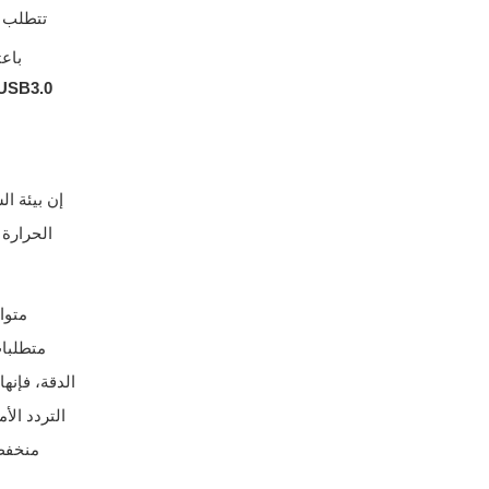
تتطلب ن
باعت
 USB3.0
إن بيئة ا
الحرارة 
متوا
متطلبات
الدقة، فإنه
التردد الأ
منخفض 