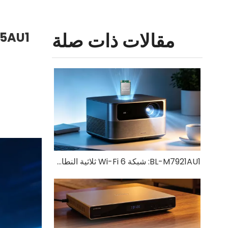
مقالات ذات صلة
BL-M7921AU1: شبكة Wi-Fi 6 ثلاثية النطاق + وحدة Bluetooth 5.4 USB 3.0 | حل لاسلكي عالي السرعة لإنترنت الأشياء والأجهزة الصناعية