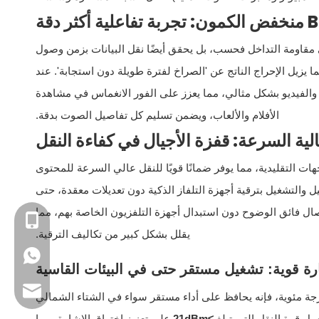
 مقاومة التداخل فحسب، بل يحقق أيضًا نقل البيانات بزمن وصول
ا يزيل الإحراج الناتج عن 'الصراخ لفترة طويلة دون استجابة'. عند
الفيديو بشكل مثالي، مما يعزز على الفور الانغماس في مشاهدة
الأفلام والألعاب، ويضمن تسليم كل تفاصيل الصوت بدقة.
ات التقليدية، مما يوفر ضمانًا قويًا للنقل عالي السرعة للمحتوى
يم التوصيل والتشغيل بترقية أجهزة التلفاز الذكية دون تعديلات معقدة، حتى
تصال فائق الوضوح دون استبدال أجهزة التلفزيون الخاصة بهم، مما
+86- 13923714138
يقلل بشكل كبير من تكاليف الترقية.
+86 13923714138
ة قوية: تشغيل مستقر حتى في البيئات القاسية
البريد الإلكتروني للعمل: sales@lb-link.com
نطاق درجة حرارة التشغيل الواسع الذي يتراوح بين -20 درجة مئوية إلى 70 درجة مئوية، فإنه يحافظ على أداء مستقر سواء في الشتاء الشمالي