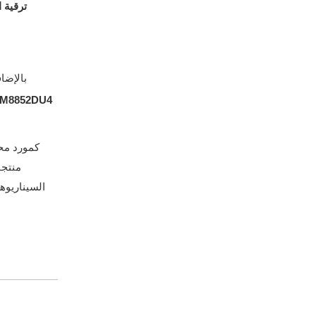
ترقية 
بالإضا
-M8852DU4
كمورد مح
منتجا
السيناريوه