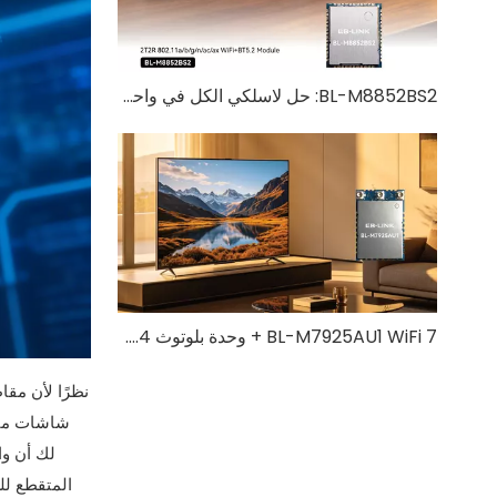
BL-M8852BS2: حل لاسلكي الكل في واحد WiFi 6 + Bluetooth 5.2
BL-M7925AU1 WiFi 7 + وحدة بلوتوث 5.4 كومبو | حل لاسلكي ثلاثي الموجات عالي السرعة
شاشات متعد