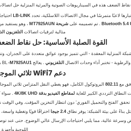
قاط الضعف هذه في السيناريوهات الصوتية والمرئية المنزلية حل اتصالات ا
بارها لاعبًا متمرسًا في مجال الاتصالات اللاسلكية، تحدد
LB-LINK
احتياج
Bluetooth 5.4
. تم تصميمه على
شريحة MT7925AUN
، وهو يستفيد من
مثالية لترقيات اتصالات
التلفزيون ال
القوة الصلبة الأساسية: حل نقاط الضعف
لشبكة المنزلية المعقدة - التي تتميز بوجود عوائق متعددة على الجدران، 
والرطوبة - تختبر أداء وحدات الاتصال
التلفزيوني
. يعالج BL
-M7925AU1
ه
دعم WiFi7 ثلاثي الموجات: قفزة مزدوجة في السرعة والاستقرار
فق مع
802.11
البروتوكول الكامل، فهو يغطي النقل المتزامن ثلاثي الموج
 النطاق الترددي الكبير للغاية
لمقاطع الفيديو بدقة 4K/8K UHD
. سواء 
ا تحقق 'الفتح والتحميل الفوري' دون انتظار التخزين المؤقت. وفي الوقت نفس
مثل بناءً على بيئة الشبكة: يوفر نطاق
2.4 جيجا
اختراقًا قويًا وتغطية واسعة
وسرعة عالية، مما يلبي احتياجات الإرسال عالي الوضوح. حتى عند توصي
اللوحية وأجهزة