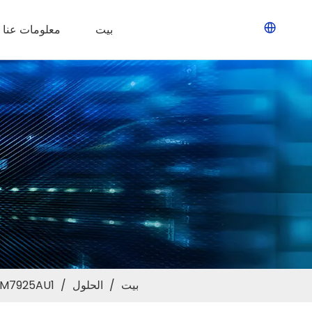
بيت
معلومات عنا
بيت
/
الحلول
/
LB-LINK BL-M7925AU1: شبكة WiFi7 ثلاثية الموجات + بلوتوث 5.4 