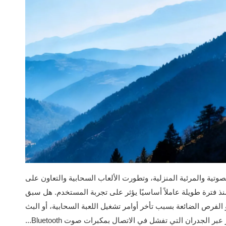
بدقة 4K/8K أصبحت قياسية للإعدادات الصوتية والمرئية المنزلية، وتطورت الألعاب السحابية والتعاون على
منذ فترة طويلة عاملاً أساسيًا يؤثر على تجربة المستخدم. هل سبق
واجهت مثل هذه الإحباطات: التخزين المؤقت المفاجئ في ذروة فيلم 8K، أو الفرص الضائعة بسبب تأخر أوامر تشغيل اللعبة السحابية، أو البث
المتقطع للشاشة عند توصيل أجهزة متعددة بالشبكة، أو الإشارات الضعيفة بعد المرور عبر الجدران التي تفشل في الاتصال بمكبرات صوت Bluetooth...