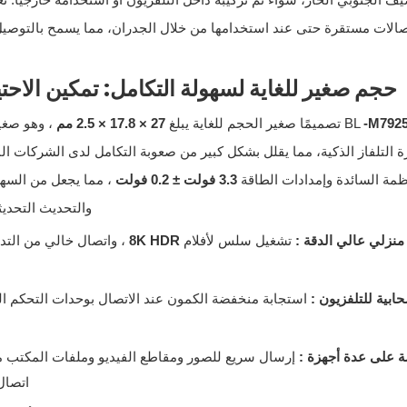
صيف الجنوبي الحار، سواء تم تركيبه داخل التلفزيون أو استخدامه خارجيًا. ت
الات مستقرة حتى عند استخدامها من خلال الجدران، مما يسمح بالتوصي
حجم صغير للغاية لسهولة التكامل: تمكين الاحت
-M792
تصميمًا صغير الحجم للغاية يبلغ
27 × 17.8 × 2.5 مم
، وهو صغي
 التلفاز الذكية، مما يقلل بشكل كبير من صعوبة التكامل لدى الشركات ال
نظمة السائدة وإمدادات الطاقة
3.3 فولت ± 0.2 فولت
، مما يجعل من السه
والتحديث التحدي
نزلي عالي الدقة
:
تشغيل سلس لأفلام
8K HDR
، واتصال خالي من الت
حابية للتلفزيون
:
استجابة منخفضة الكمون عند الاتصال بوحدات التحكم ال
ة على عدة أجهزة
:
إرسال سريع للصور ومقاطع الفيديو وملفات المكتب من 
اتصال