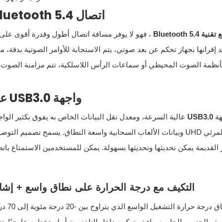
اتصال Bluetooth 5.4 منخفض الكمون: تجربة تفاعلية أكثر دقة
ع
تقنية Bluetooth 5.4
، فهو لا يوفر مسافة اتصال أطول وقدرة أقوى على
قرانها بجهاز تحكم عن بعد صوتي، يتم الاستجابة للأوامر الصوتية بدقة، مم
بأنظمة الصوت المحيطي أو سماعات الرأس اللاسلكية، تتم مزامنة الصوت و
واجهة USB3.0 عالية السرعة: قفزة الأجيال في كفاءة النقل
هة
USB3.0
عالية السرعة، ومعدل نقل البيانات الخاص به يفوق بكثير الواجه
الصوتي والمرئي UHD وبيانات الألعاب السحابية واسعة النطاق. يسمح تصم
ز القديمة يمكن تحديثها وتحديثها بسهولة. يمكن للمستخدمين الاستمتاع با
التكيف مع درجة الحرارة على نطاق واسع + إشار
بفضل 