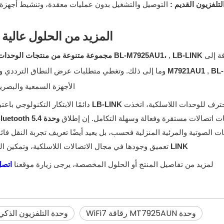
التلفزيون القديم
:
التوصيل والتشغيل بدون عمليات معقدة، وتنشيط أجهزة ا
المزيد من الحلول عالية ا
فة إلى
LB-LINK مجموعة متنوعة من منتجات الوحدات اللاسلكية الاحترافية، بما في ذلك
,
BL-M7925AU1،
BL
,
M7921AU1
وما إلى ذلك. وتغطي متطلبات عرض النطاق الترددي و
الأجهزة السمعية والبصري
ترف للوحدات اللاسلكية، اتخذت
LB-LINK
دائمًا الابتكار التكنولوجي ب
ت اتصالات مستقرة وفعالة وسهلة التكامل. إن إطلاق
وحدة BL-M7925AU1 Tri-Band WiFi7 + Bluetooth 5.4
ات الصوتية والمرئية المنزلية فحسب، بل يعيد أيضًا تعريف تجربة النقل ف
LINK
تعميق وجودها في مجال الاتصالات اللاسلكية، وتمكين الم
لمزيد من تفاصيل المنتج أو الحلول المخصصة، يرجى زيارة موقعنا
اتصل
وحدة MT7925AUN رقاقة WiFi7
وحدة التلفزيون الذكي WiFi7 بلوتوث 4