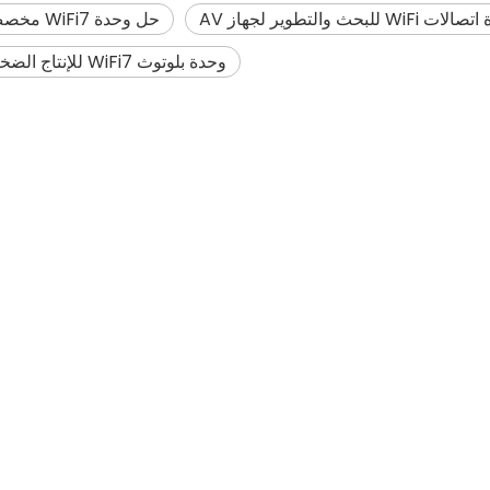
WiFi للبحث والتطوير لجهاز AV
حل وحدة WiFi7 مخصص للمصنعين
وحدة بلوتوث WiFi7 للإنتاج الضخم