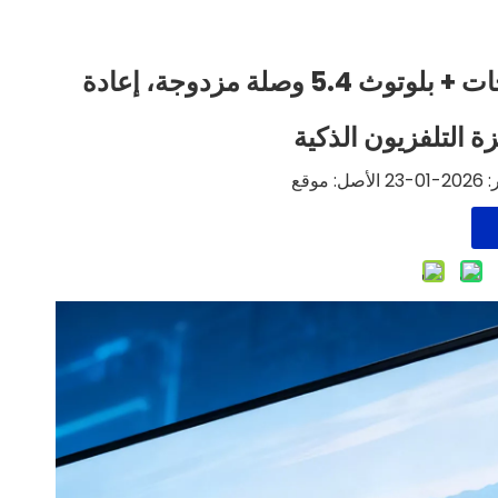
LB-LINK BL-M7925AU1: شبكة WiFi7 ثلاثية الموجات + بلوتوث 5.4 وصلة مزدوجة، إعادة
ة التلفزيون الذكية
ل:
موقع