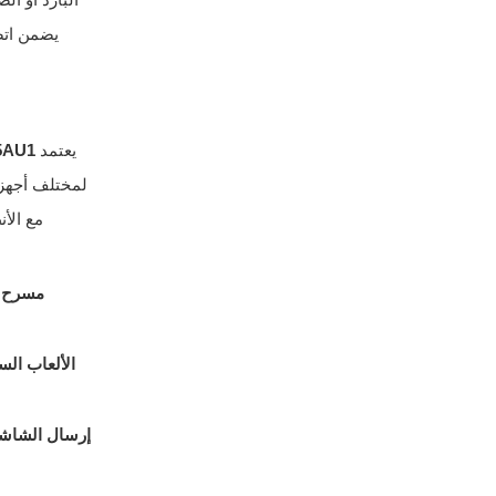
البارد أو ال
يضمن اتص
يعتمد BL
5AU1
لمختلف أجهزة
مع الأ
مسرح م
الألعاب الس
إرسال الشاش