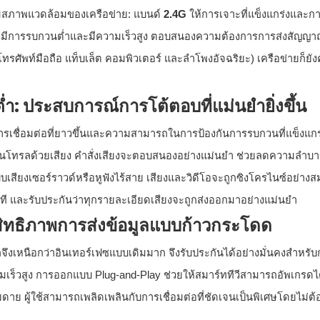
ามสภาพแวดล้อมของเครือข่าย: แบนด์
2.4G
ให้การเจาะที่แข็งแกร่งและ
G
มีการรบกวนต่ำและมีความเร็วสูง ตอบสนองความต้องการการส่งสัญญาณ
 โทรศัพท์มือถือ แท็บเล็ต คอมพิวเตอร์ และลำโพงอัจฉริยะ) เครือข่ายก็ยัง
ำ: ประสบการณ์การโต้ตอบที่แม่นยำยิ่งขึ้น
ารเชื่อมต่อที่ยาวขึ้นและความสามารถในการป้องกันการรบกวนที่แข็งแกร่ง
ีโมทคอนโทรลด้วยเสียง คำสั่งเสียงจะตอบสนองอย่างแม่นยำ ช่วยลดความลำ
เสียงเซอร์ราวด์หรือหูฟังไร้สาย เสียงและวิดีโอจะถูกซิงโครไนซ์อย่าง
ที และรับประกันว่าทุกรายละเอียดเสียงจะถูกส่งออกมาอย่างแม่นยำ
ะสิทธิภาพการส่งข้อมูลแบบก้าวกระโดด
ลจึงเหนือกว่าอินเทอร์เฟซแบบเดิมมาก จึงรับประกันได้อย่างมั่นคงสำหรับ
็วสูง การออกแบบ Plug-and-Play ช่วยให้สมาร์ททีวีสามารถอัพเกรดได
ยดาย ผู้ใช้สามารถเพลิดเพลินกับการเชื่อมต่อที่ชัดเจนเป็นพิเศษโดยไม่ต้อง