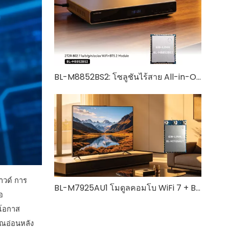
BL-M8852BS2: โซลูชันไร้สาย All-in-One WiFi 6 + Bluetooth 5.2
าวด์ การ
BL-M7925AU1 โมดูลคอมโบ WiFi 7 + Bluetooth 5.4 | โซลูชันไร้สาย Tri-Band ความเร็วสูง
อ
ดโอกาส
าณอ่อนหลัง