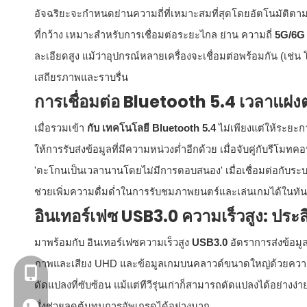
อัจฉริยะจะกำหนดย่านความถี่ที่เหมาะสมที่สุดโดยอัตโนมัติต
ที่กว้าง เหมาะสำหรับการเชื่อมต่อระยะไกล ย่าน ความถี่
5G/6
ละเอียดสูง แม้ว่าอุปกรณ์หลายเครื่องจะเชื่อมต่อพร้อมกัน (เช่น
เสถียรภาพและราบรื่น
การเชื่อมต่อ Bluetooth 5.4 เวลาแฝงต่
เมื่อรวมเข้า
กับ
เทคโนโลยี Bluetooth 5.4
ไม่เพียงแต่ให้ระยะก
ให้การรับส่งข้อมูลที่มีความหน่วงต่ำอีกด้วย เมื่อจับคู่กับร
'ตะโกนเป็นเวลานานโดยไม่มีการตอบสนอง' เมื่อเชื่อมต่อกับระบบ
ช่วยเพิ่มความดื่มด่ำในการรับชมภาพยนตร์และเล่นเกมได้ในทัน
อินเทอร์เฟซ USB3.0 ความเร็วสูง: ปร
มาพร้อมกับ อินเทอร์เฟซความเร็วสูง
USB3.0
อัตราการส่งข้อมู
ภาพและเสียง UHD และข้อมูลเกมบนคลาวด์ขนาดใหญ่ด้วยความเร
+86- 13923714138
ดัดแปลงที่ซับซ้อน แม้แต่ทีวีรุ่นเก่าก็สามารถดัดแปลงได้อย่างง่า
ซึ่งช่วยลดต้นทุนการอัพเกรดได้อย่างมาก