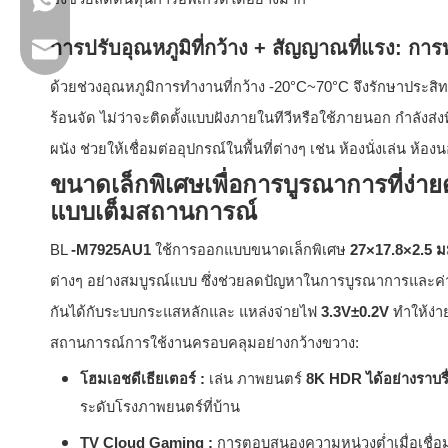
+86 13923714138
การปรับอุณหภูมิที่กว้าง + สัญญาณที่แรง: กา
อีเมลธุร�8ิจ: sales@lb-link.com
ด้วยช่วงอุณหภูมิการทำงานที่กว้าง -20°C~70°C จึงรักษาประสิท
ฝ่ายสนับสนุนด้านเทคนิค: info@lb-link.com
ร้อนจัด ไม่ว่าจะติดตั้งแบบฝังภายในทีวีหรือใช้ภายนอก กำลังส่งท
อีเมลร้องเรียน:บ่น@lb-link.com
ผนัง ช่วยให้เชื่อมต่ออุปกรณ์ในพื้นที่ต่างๆ เช่น ห้องนั่งเล่น ห้
ขนาดเล็กพิเศษเพื่อการบูรณาการที่ง่า
แบบเต็มสถานการณ์
BL
-M7925AU1
ใช้การออกแบบขนาดเล็กพิเศษ
27×17.8×2.5 
ต่างๆ อย่างสมบูรณ์แบบ ซึ่งช่วยลดปัญหาในการบูรณาการและค่า
กันได้กับระบบกระแสหลักและ แหล่งจ่ายไฟ
3.3V±0.2V
ทำให้ง่า
สถานการณ์การใช้งานครอบคลุมอย่างกว้างขวาง:
โฮมเอชดีเธียเตอร์
:
เล่น ภาพยนตร์
8K HDR ได้อย่างราบร
ระดับโรงภาพยนตร์ที่บ้าน
TV Cloud Gaming
:
การตอบสนองความหน่วงต่ำเมื่อเชื่อ