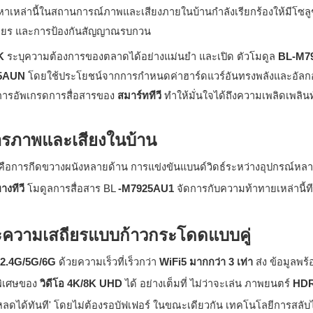
ปัญหาเหล่านี้ในสถานการณ์ภาพและเสียงภายในบ้านกำลังเรียกร้องให้มีโซล
เสถียร และการป้องกันสัญญาณรบกวน
NK
ระบุความต้องการของตลาดได้อย่างแม่นยำ และเปิด ตัวโมดูล
BL-M7
25AUN
โดยใช้ประโยชน์จากการกำหนดค่าฮาร์ดแวร์อันทรงพลังและอัลกอ
 การอัพเกรดการสื่อสารของ
สมาร์ททีวี
ทำให้มั่นใจได้ถึงความเพลิดเพลิน
สารภาพและเสียงในบ้าน
ษคือการกีดขวางผนังหลายด้าน การแข่งขันแบนด์วิดธ์ระหว่างอุปกรณ์หล
างทีวี
โมดูลการสื่อสาร BL
-M7925AU1
จัดการกับความท้าทายเหล่านี้
ะความเสถียรแบบก้าวกระโดดแบบคู่
2.4G/5G/6G
ด้วยความเร็วที่เร็วกว่า
WiFi5 มากกว่า 3 เท่า
ส่ง ข้อมูลพร
พิเศษของ
วิดีโอ 4K/8K UHD
ได้ อย่างเต็มที่ ไม่ว่าจะเล่น ภาพยนตร์
HD
หลดได้ทันที' โดยไม่ต้องรอบัฟเฟอร์ ในขณะเดียวกัน เทคโนโลยีการสลั