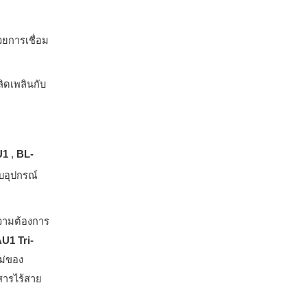
วยการเชื่อม
ลิดเพลินกับ
U1
,
BL-
บอุปกรณ์
วามต้องการ
U1 Tri-
ม่ของ
อสารไร้สาย