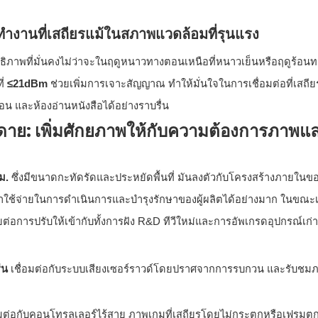
รทำงานที่เสถียรแม้ในสภาพแวดล้อมที่รุนแรง
ธิภาพที่มั่นคงไม่ว่าจะในฤดูหนาวทางตอนเหนือที่หนาวเย็นหรือฤดูร้อนท
ี่
≤21dBm
ช่วยเพิ่มการเจาะสัญญาณ ทำให้มั่นใจในการเชื่อมต่อที่เสถีย
องนอน และห้องอ่านหนังสือได้อย่างราบรื่น
ยดาย: เพิ่มศักยภาพให้กับความต้องการภาพแล
มม.
ซึ่งมีขนาดกะทัดรัดและประหยัดพื้นที่ มันลงตัวกับโครงสร้างภายในขอ
ใช้จ่ายในการดำเนินการและบำรุงรักษาของผู้ผลิตได้อย่างมาก ในขณะเด
ยต่อการปรับให้เข้ากับทั้งการฝัง R&D ทีวีใหม่และการอัพเกรดอุปกรณ์เก่าเ
ื่น
เชื่อมต่อกับระบบเสียงเซอร์ราวด์โดยปราศจากการรบกวน และรับชม
มต่อกับคอนโทรลเลอร์ไร้สาย ภาพเกมที่เสถียรโดยไม่กระตุกหรือเฟรมต