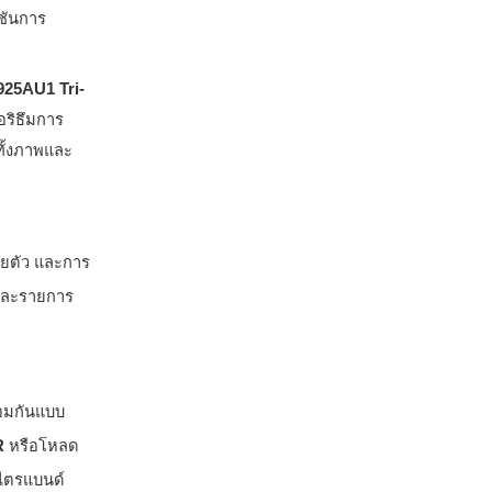
ูชันการ
925AU1
Tri-
ริธึมการ
ทั้งภาพและ
ายตัว และการ
ทีละรายการ
้อมกันแบบ
R
หรือโหลด
บไตรแบนด์