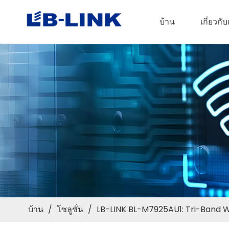
บ้าน
เกี่ยวกั
บ้าน
/
โซลูชั่น
/
LB-LINK BL-M7925AU1: Tri-Band WiF