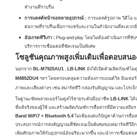
ทำงานที่ราบรื่น
การแคสต์หน้าจอหลายอุปกรณ์
:
การแคสต์รูปภาพ วิดีโอ แ
ต่อภาพที่ราบรื่นเพื่อการแชร์และงานในสำนักงานที่สะดวกยิ่
อัปเกรดทีวีเก่า
:
Plug-and-play โดยไม่ต้องดำเนินการที่ซับซ้
บริการการเชื่อมต่อที่ชัดเจนเป็นพิเศษ
โซลูชันคุณภาพสูงเพิ่มเติมเพื่อตอบส
นอกจาก
BL-M7925AU1
,
LB-LINK
ยังได้เปิดตัวผลิตภัณฑ์โ
M8852DU4
ฯลฯ โดยครอบคลุมความต้องการแบนด์วิธ อินเทอร์เ
ภาพและเสียงต่างๆ เช่น สมาร์ททีวี กล่องรับสัญญาณ และโปรเจ็
ในฐานะซัพพลายเออร์โมดูลไร้สายระดับมืออาชีพ
LB-LINK
ได้
ที่แท้จริงของผู้ใช้ และสร้างผลิตภัณฑ์การสื่อสารที่มีความเสถ
Band WiFi7 + Bluetooth 5.4
ไม่เพียงแต่แก้ปัญหาด้านการสื
ประสบการณ์การส่งสัญญาณที่ชัดเจนเป็นพิเศษของสมาร์ททีวีอ
เพิ่มศักยภาพให้กับอุปกรณ์อัจฉริยะมากขึ้น และนำการเชื่อมต่อค