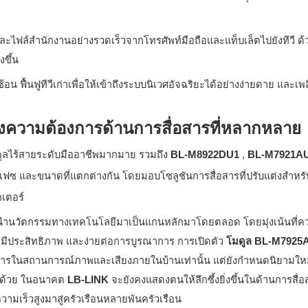
ละไฟล์สำนักงานอย่างรวดเร็วจากโทรศัพท์มือถือและแท็บเล็ตไปยังทีวี ด้
งขึ้น
อน ฟื้นฟูทีวีเก่าเพื่อให้เข้าถึงระบบนิเวศอัจฉริยะได้อย่างง่ายดาย และเพ
นองความต้องการด้านการสื่อสารที่หลากหลาย
มดูลไร้สายระดับมืออาชีพมากมาย รวมถึง
BL-M8922DU1
,
BL-M7921A
ฟซ และขนาดที่แตกต่างกัน โดยมอบโซลูชันการสื่อสารที่ปรับแต่งสำหรั
กเตอร์
นำนวัตกรรมทางเทคโนโลยีมาเป็นแกนหลักมาโดยตลอด โดยมุ่งเน้นที่ค
ียร มีประสิทธิภาพ และง่ายต่อการบูรณาการ การเปิดตัว
โมดูล BL-M7925A
่อสารในสถานการณ์ภาพและเสียงภายในบ้านเท่านั้น แต่ยังกำหนดนิยามให
ีกด้วย ในอนาคต
LB-LINK
จะยังคงแสดงตนให้ลึกซึ้งยิ่งขึ้นในด้านการสื่
วามเร็วสูงมาสู่ครัวเรือนหลายพันครัวเรือน