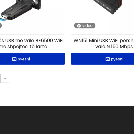
video
ës USB me valë BE6500 WiFi
WN151 Mini USB WiFi përs
me shpejtësi të lartë
valë N 150 Mbps
pyesni
pyesni
»