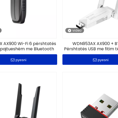
video
 AX900 Wi-Fi 6 përshtatës
WDN953AX AX900 + B
i pajtueshëm me Bluetooth
Përshtatës USB me fitim t
tela me dy brez
pyesni
pyesni