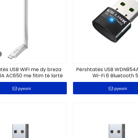
tës USB WiFi me dy breza
Përshtatës USB WDN954
 AC650 me fitim të lartë
Wi-Fi 6 Bluetooth 5
pyesni
pyesni