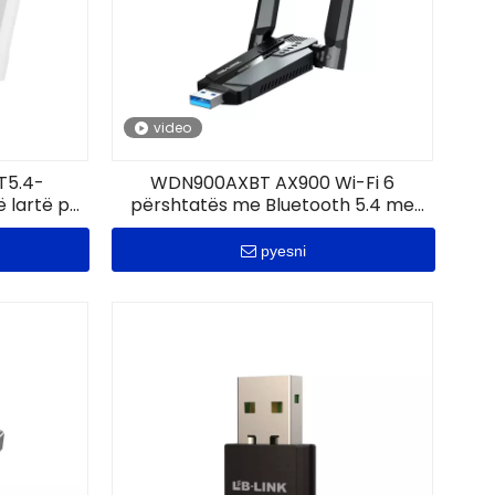
video
T5.4-
WDN900AXBT AX900 Wi-Fi 6
ë lartë pa
përshtatës me Bluetooth 5.4 me
a
fitim të lartë
pyesni