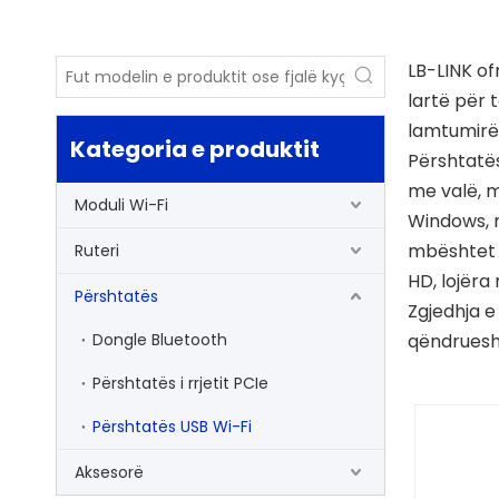
LB-LINK of
lartë për 
lamtumirë 
Kategoria e produktit
Përshtatës
me valë, m
Moduli Wi-Fi
Windows, m
mbështet s
Ruteri
HD, lojëra
Përshtatës
Zgjedhja e
Dongle Bluetooth
qëndruesh
Përshtatës i rrjetit PCIe
Përshtatës USB Wi-Fi
Aksesorë