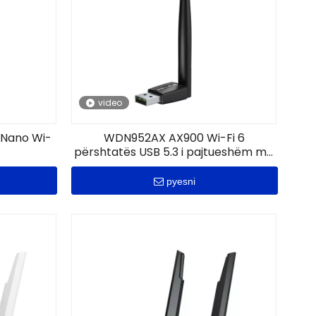
video
 Nano Wi-
WDN952AX AX900 Wi-Fi 6
përshtatës USB 5.3 i pajtueshëm me
Bluetooth
pyesni