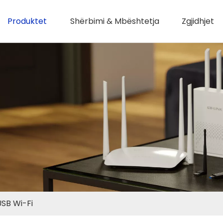
Produktet
Shërbimi & Mbështetja
Zgjidhjet
SB Wi-Fi