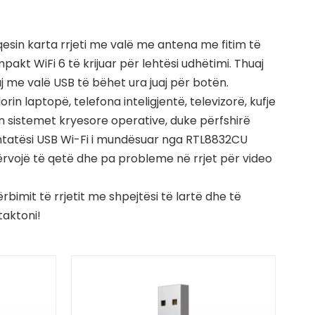
qesin karta rrjeti me valë me antena me fitim të
akt WiFi 6 të krijuar për lehtësi udhëtimi. Thuaj
j me valë USB të bëhet ura juaj për botën.
in laptopë, telefona inteligjentë, televizorë, kufje
n sistemet kryesore operative, duke përfshirë
shtatësi USB Wi-Fi i mundësuar nga RTL8832CU
ërvojë të qetë dhe pa probleme në rrjet për video
bimit të rrjetit me shpejtësi të lartë dhe të
taktoni!