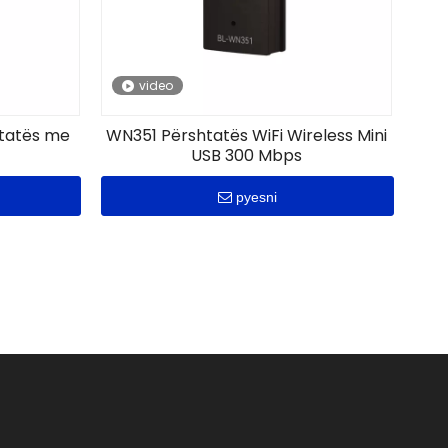
video
htatës me
WN351 Përshtatës WiFi Wireless Mini
USB 300 Mbps
pyesni