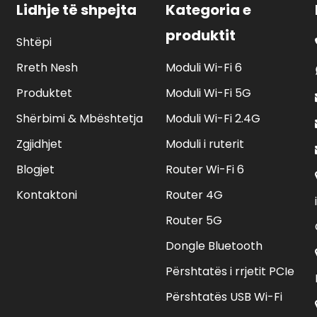
Lidhje të shpejta
Kategoria e
produktit
Shtëpi
Rreth Nesh
Moduli Wi-Fi 6
Produktet
Moduli Wi-Fi 5G
Shërbimi & Mbështetja
Moduli Wi-Fi 2.4G
Zgjidhjet
Moduli i ruterit
Blogjet
Router Wi-Fi 6
Kontaktoni
Router 4G
Router 5G
Dongle Bluetooth
Përshtatës i rrjetit PCIe
Përshtatës USB Wi-Fi