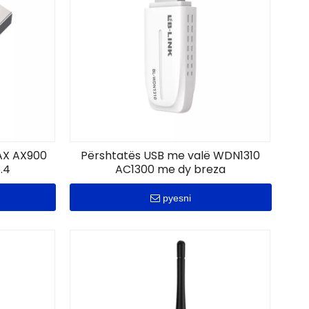
AX AX900
Përshtatës USB me valë WDN1310
.4
AC1300 me dy breza
pyesni