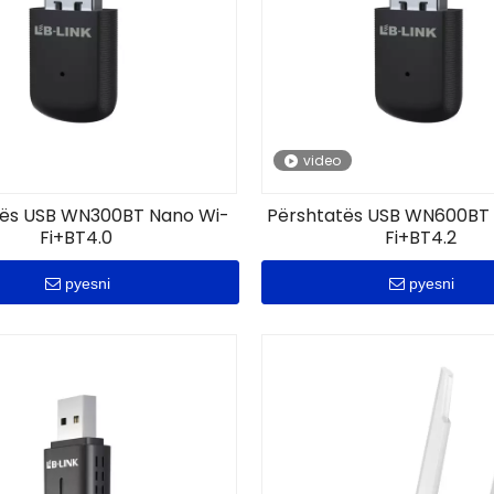
video
tës USB WN300BT Nano Wi-
Përshtatës USB WN600BT
Fi+BT4.0
Fi+BT4.2
pyesni
pyesni
USB me valë WN155A 150
me fitim të lartë