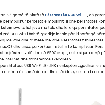
ron një gamë të plotë të
Përshtatës USB Wi-Fi
, që para
të përmbushur kërkesat e mbulimit, si dhe përshtatës komp
kufizimeve të lidhjeve me tela dhe lëre që përshtatësi jua
i ynë USB Wi-Fi është zgjedhja ideale për klientët që përdor
inj me valë dhe tastierë me valë. Përshtatësit mbështesi
acOS dhe Linux, pa kërkuar instalim të komplikuar. Për
hpejtësi me valë deri në 6500 Mbps, duke siguruar një p
 në internet dhe transferime skedarësh.
 përshtatësit USB Wi-Fi LB-LINK nënkupton zgjedhjen e shër
me. Për më shumë detaje dhe shërbime, ju lutemi na kon