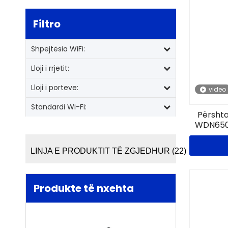
Filtro
Shpejtësia WiFi:
Lloji i rrjetit:
Lloji i porteve:
video
Standardi Wi-Fi:
Përshta
WDN650A
LINJA E PRODUKTIT TË ZGJEDHUR (22)：
Produkte të nxehta