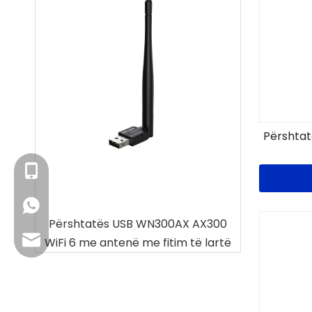
Përshta
+86- 13923714138
+86 13923714138
Fi
Përshtatës USB WN300AX AX300
Përshtatës 
Email-i i biznesit: sales@lb-link.com
WiFi 6 me antenë me fitim të lartë
Mbps 
Mbështetje teknike: info@lb-link.com
Email-i i ankesës: ankesë@lb-link.com