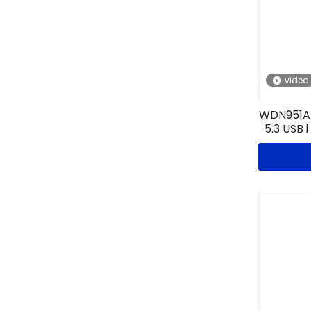
video
WDN951AX
5.3 USB 