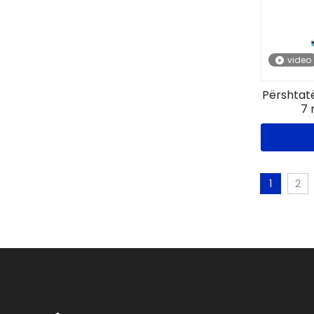
video
Përshtat
7 
1
2