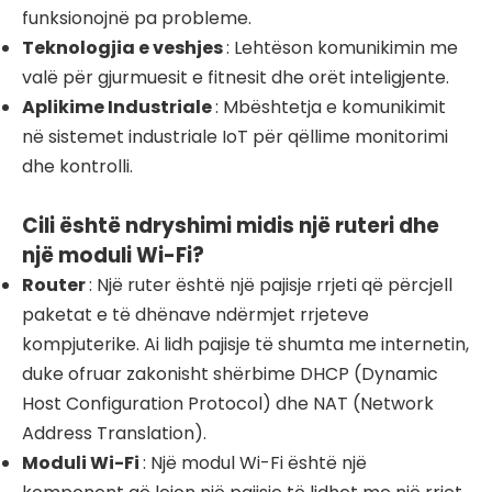
funksionojnë pa probleme.
Teknologjia e veshjes
: Lehtëson komunikimin me
valë për gjurmuesit e fitnesit dhe orët inteligjente.
Aplikime Industriale
: Mbështetja e komunikimit
në sistemet industriale IoT për qëllime monitorimi
dhe kontrolli.
Cili është ndryshimi midis një ruteri dhe
një moduli Wi-Fi?
Router
: Një ruter është një pajisje rrjeti që përcjell
paketat e të dhënave ndërmjet rrjeteve
kompjuterike. Ai lidh pajisje të shumta me internetin,
duke ofruar zakonisht shërbime DHCP (Dynamic
Host Configuration Protocol) dhe NAT (Network
Address Translation).
Moduli Wi-Fi
: Një modul Wi-Fi është një