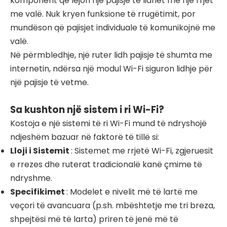
komponent që lejon një pajisje të lidhet me një rrjet
me valë. Nuk kryen funksione të rrugëtimit, por
mundëson që pajisjet individuale të komunikojnë me
valë.
Në përmbledhje, një ruter lidh pajisje të shumta me
internetin, ndërsa një modul Wi-Fi siguron lidhje për
një pajisje të vetme.
Sa kushton një sistem i ri Wi-Fi?
Kostoja e një sistemi të ri Wi-Fi mund të ndryshojë
ndjeshëm bazuar në faktorë të tillë si:
Lloji i Sistemit
: Sistemet me rrjetë Wi-Fi, zgjeruesit
e rrezes dhe ruterat tradicionalë kanë çmime të
ndryshme.
Specifikimet
: Modelet e nivelit më të lartë me
veçori të avancuara (p.sh. mbështetje me tri breza,
shpejtësi më të larta) priren të jenë më të