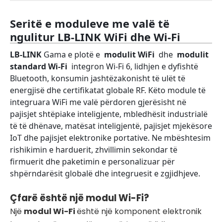
Seritë e moduleve me valë të
ngulitur LB-LINK WiFi dhe Wi-Fi
LB-LINK
Gama e plotë e
modulit WiFi
dhe
modulit
standard Wi-Fi
integron Wi-Fi 6, lidhjen e dyfishtë
Bluetooth, konsumin jashtëzakonisht të ulët të
energjisë dhe certifikatat globale RF. Këto module të
integruara WiFi me valë përdoren gjerësisht në
pajisjet shtëpiake inteligjente, mbledhësit industrialë
të të dhënave, matësat inteligjentë, pajisjet mjekësore
IoT dhe pajisjet elektronike portative. Ne mbështesim
rishikimin e harduerit, zhvillimin sekondar të
firmuerit dhe paketimin e personalizuar për
shpërndarësit globalë dhe integruesit e zgjidhjeve.
Çfarë është një modul Wi-Fi?
Një
modul Wi-Fi
është një komponent elektronik