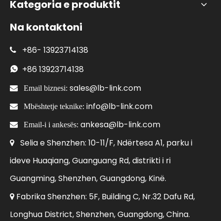
Kategoria e produktit
Na kontaktoni
+86-
13923714138

+86
13923714138

sales@lb-link.com

Email biznesi:
info@lb-link.com

Mbështetje teknike:
ankesa@lb-link.com

Email-i i ankesës:
Selia e Shenzhen: 10-11/F, Ndërtesa A1, parku i

ideve Huaqiang, Guanguang Rd, distrikti i ri
Guangming, Shenzhen, Guangdong, Kinë.
Fabrika Shenzhen: 5F, Building C, Nr.32 Dafu Rd,

Longhua District, Shenzhen, Guangdong, China.