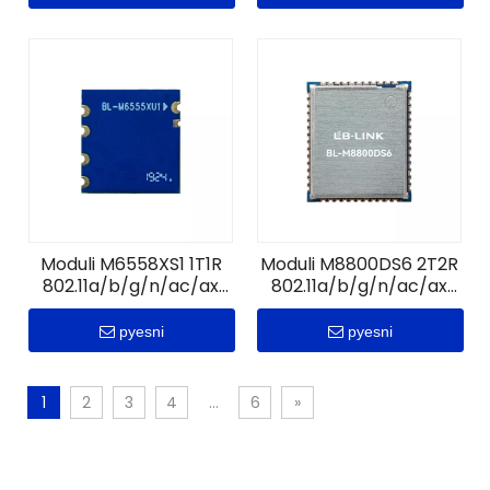
Moduli M6558XS1 1T1R
Moduli M8800DS6 2T2R
802.11a/b/g/n/ac/ax
802.11a/b/g/n/ac/ax
WiFi6+B5.0
WiFi6+B5.4
pyesni
pyesni
1
2
3
4
...
6
»