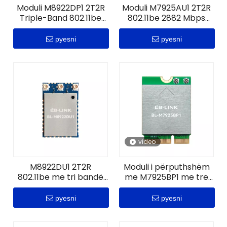
Moduli M8922DP1 2T2R
Moduli M7925AU1 2T2R
Triple-Band 802.11be
802.11be 2882 Mbps
WiFi 7 | B5.4, Zigbee 3.0
WiFi 7 + B5.4
& Thread 1.3
pyesni
pyesni
video
M8922DU1 2T2R
Moduli i përputhshëm
802.11be me tri bandë
me M7925BP1 me tre
WiFi 7 Zigbee Thread
breza 802.11be WiFi 7 +
Modul
BT5.4
pyesni
pyesni