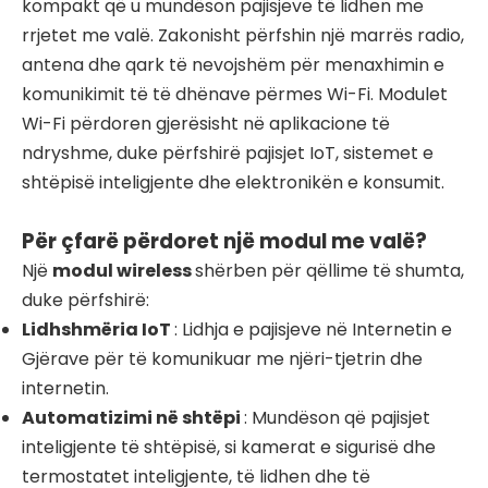
kompakt që u mundëson pajisjeve të lidhen me
rrjetet me valë. Zakonisht përfshin një marrës radio,
antena dhe qark të nevojshëm për menaxhimin e
komunikimit të të dhënave përmes Wi-Fi. Modulet
Wi-Fi përdoren gjerësisht në aplikacione të
ndryshme, duke përfshirë pajisjet IoT, sistemet e
shtëpisë inteligjente dhe elektronikën e konsumit.
Për çfarë përdoret një modul me valë?
Një
modul wireless
shërben për qëllime të shumta,
duke përfshirë:
Lidhshmëria IoT
: Lidhja e pajisjeve në Internetin e
Gjërave për të komunikuar me njëri-tjetrin dhe
internetin.
Automatizimi në shtëpi
: Mundëson që pajisjet
inteligjente të shtëpisë, si kamerat e sigurisë dhe
termostatet inteligjente, të lidhen dhe të