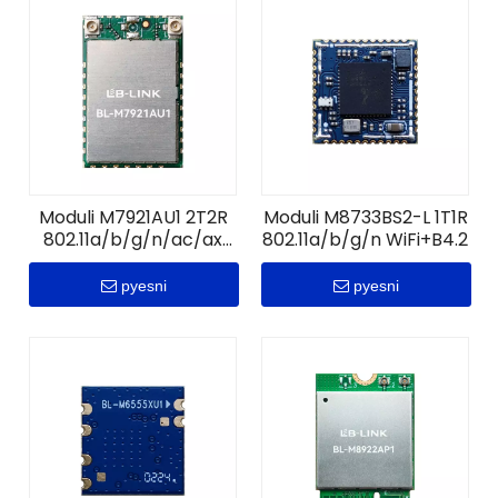
Moduli M7921AU1 2T2R
Moduli M8733BS2-L 1T1R
802.11a/b/g/n/ac/ax
802.11a/b/g/n WiFi+B4.2
WiFi+B5.2
pyesni
pyesni