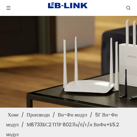
Хоме
/
Производи
/
Ви-Фи модул
/
5Г Ви-Фи
модул
/
М8733БС2 1Т1Р 802.11а/б/г/н ВиФи+Б5.2
модул