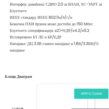
Интерфејс домаћина: СДИО 2.0 за ВЛАН, ХС-УАРТ за
Блуетоотх
ИЕЕЕ стандард: ИЕЕЕ 802.11а/б/г/н
Бежична ПХИ брзина може достићи до 150 Мбпс
Блуетоотх спецификација: в2.1+ЕДР/в4.2/в5.2
Истовремено БТ ЛЕ и БР/ЕДР
Напајање: ДЦ 3.3В главно напајање и 1.8В/3.3ВИ/О
напајање
Блоцк Диаграм