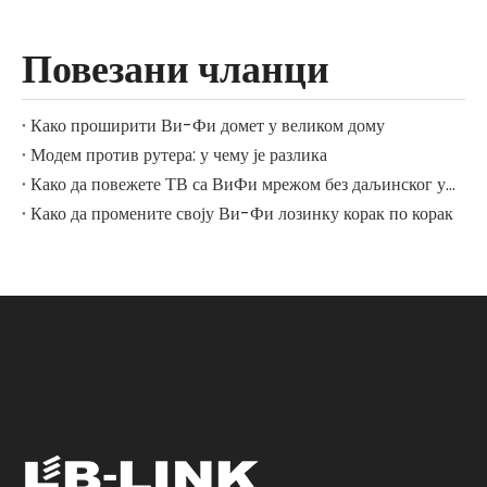
Повезани чланци
Како проширити Ви-Фи домет у великом дому
Модем против рутера: у чему је разлика
Како да повежете ТВ са ВиФи мрежом без даљинског управљача
Како да промените своју Ви-Фи лозинку корак по корак