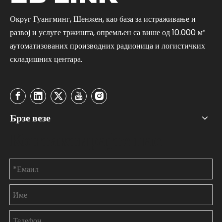
Округ Гуангминг, Шенжен, као база за истраживање и
развој и услуге тржишта, опремљен са више од 10.000 м²
аутоматизованих производних радионица и логистичких
складишних центара.
Брзе везе
Контактирајте нас