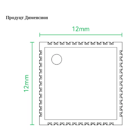
Продуцт Дименсион