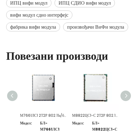
ИПЦ вифи модул
ИПЦ СДИО вифи модул
вифи модул сдио интерфејс
фабрика вифи модула
произвођачи ВиФи модула
Повезани производи
М7661ЛС1 2Т2Р 802.11а/б/г/н/ац ВиФи + модул компатибилан са БТ5.0
М8822ЦС1-С 2Т2Р 802.11а/б/г/н/ац ВиФи + модул компатибилан са БТ5.0
Модел:
БЛ-
Модел:
БЛ-
Модел:
М7661ЛС1
М8822ЦС1-С