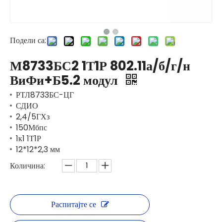
Подели са:
М8733БС2 1Т1Р 802.11а/б/г/н
ВиФи+Б5.2 модул
РТЛ8733БС-ЦГ
СДИО
2,4/5ГХз
150Мбпс
1к1 1Т1Р
12*12*2,3 мм
Количина:
Распитајте се