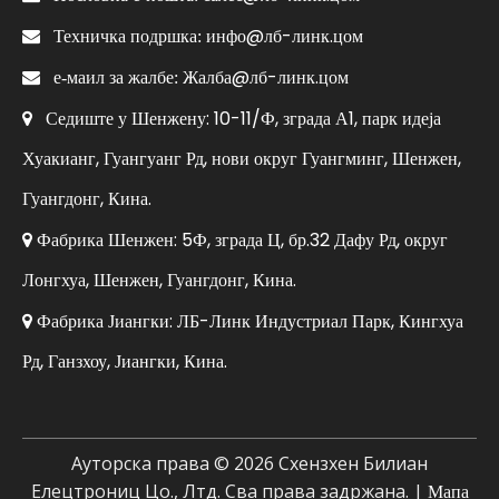
инфо@лб-линк.цом

Техничка подршка:
Жалба@лб-линк.цом

е-маил за жалбе:
Седиште у Шенжену: 10-11/Ф, зграда А1, парк идеја

Хуакианг, Гуангуанг Рд, нови округ Гуангминг, Шенжен,
Гуангдонг, Кина.
Фабрика Шенжен: 5Ф, зграда Ц, бр.32 Дафу Рд, округ

Лонгхуа, Шенжен, Гуангдонг, Кина.
Фабрика Јиангки: ЛБ-Линк Индустриал Парк, Кингхуа

Рд, Ганзхоу, Јиангки, Кина.
Ауторска права ©
2026
Схензхен Билиан
Елецтрониц Цо., Лтд. Сва права задржана. |
Мапа