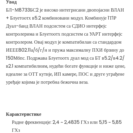
Увод
БЛ-М8733БС2 је високо интегрисани двопојасни ВЛАН
+ Блуетоотх в5.2 комбиновани модул. Комбинује 1Т1Р
Дуал-банд ВЛАН подсистем са СДИО интерфејс
контролерима и Блуетоотх подсистем са УАРТ интерфејс
контролером. Овај модул је компатибилан са стандардом
ИЕЕЕ802.11а/б/г/н и пружа максималну ПХИ брзину до
150Мбпс. Подржава Блуетоотх дуал мод са БТ в5.2/в4.2/
в2.1 компатибилним, нудећи богате функције и ниже цене,
идеалне за ОТТ кутије, ИП камере, ПОС и друге уграђене
уређаје којима је потребна бежична веза.
Карактеристике
Радне фреквенције: 2,4 ~ 2,4835 ГХз или 5,15 ~ 5,85
ГХз