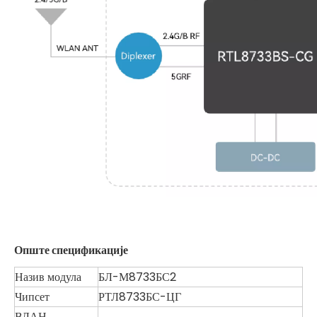
Опште спецификације
Назив модула
БЛ-М8733БС2
Чипсет
РТЛ8733БС-ЦГ
ВЛАН