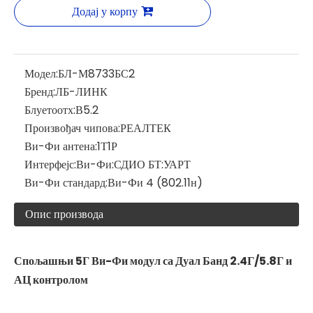
Додај у корпу
Модел:
БЛ-М8733БС2
Бренд:
ЛБ-ЛИНК
Блуетоотх:
В5.2
Произвођач чипова:
РЕАЛТЕК
Ви-Фи антена:
1Т1Р
Интерфејс:
Ви-Фи:СДИО БТ:УАРТ
Ви-Фи стандард:
Ви-Фи 4 (802.11н)
Опис производа
Спољашњи 5Г Ви-Фи модул са Дуал Банд 2.4Г/5.8Г и
АЦ контролом