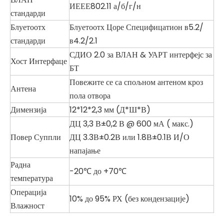
ИЕЕЕ802.11 а/б/г/н
стандарди
Блуетоотх
Блуетоотх Цоре Специфицатион в5.2/
стандарди
в4.2/2.1
СДИО 2.0 за ВЛАН & УАРТ интерфејс за
Хост Интерфаце
БТ
Повежите се са
спољном антеном кроз
Антена
пола отвора
Димензија
12*12*2,3 мм (Д*Ш*В)
ДЦ 3,3 В±0,2 В @ 600 мА (
макс.)
Повер Суппли
ДЦ 3.3В±0.2В или 1.8В±0.1В И/О
напајање
Радна
-20℃ до +70℃
температура
Операција
10% до 95% РХ (без кондензације)
Влажност