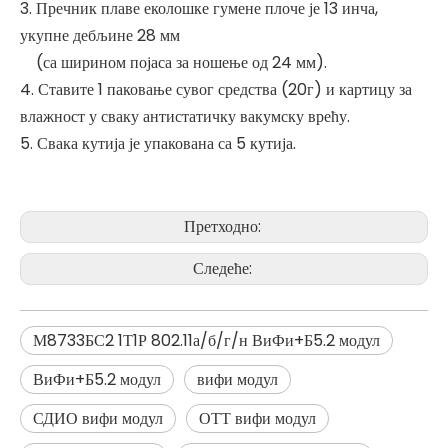
3. Пречник плаве еколошке гумене плоче је 13 инча,
укупне дебљине 28 мм
(са ширином појаса за ношење од 24 мм).
4. Ставите 1 паковање сувог средства (20г) и картицу за
влажност у сваку антистатичку вакумску врећу.
5. Свака кутија је упакована са 5 кутија.
Претходно:
Следеће:
М8733БС2 1Т1Р 802.11а/б/г/н ВиФи+Б5.2 модул
ВиФи+Б5.2 модул
вифи модул
СДИО вифи модул
ОТТ вифи модул