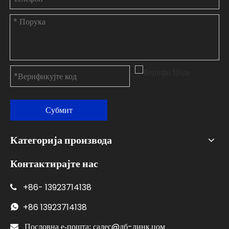
Субмит
Категорија производа
Контактирајте нас
+86-
13923714138

+86
13923714138

салес@лб-линк.цом

Пословна е-пошта: