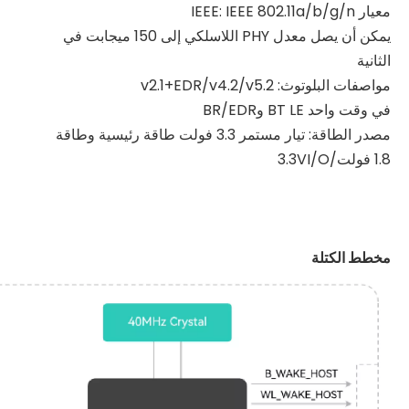
معيار IEEE: IEEE 802.11a/b/g/n
يمكن أن يصل معدل PHY اللاسلكي إلى 150 ميجابت في
الثانية
مواصفات البلوتوث: v2.1+EDR/v4.2/v5.2
في وقت واحد BT LE وBR/EDR
مصدر الطاقة: تيار مستمر 3.3 فولت طاقة رئيسية وطاقة
1.8 فولت/3.3VI/O
مخطط الكتلة