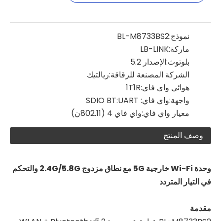
نموذج:
BL-M8733BS2
ماركة:
LB-LINK
بلوتوث:
الإصدار 5.2
الشركة المصنعة للرقاقة:
ريالتيك
هوائي واي فاي:
1T1R
واجهة:
واي فاي: SDIO BT:UART
معيار واي فاي:
واي فاي 4 (802.11ن)
وصف المنتج
وحدة Wi-Fi خارجية 5G مع نطاق مزدوج 2.4G/5.8G والتحكم
في التيار المتردد
مقدمة