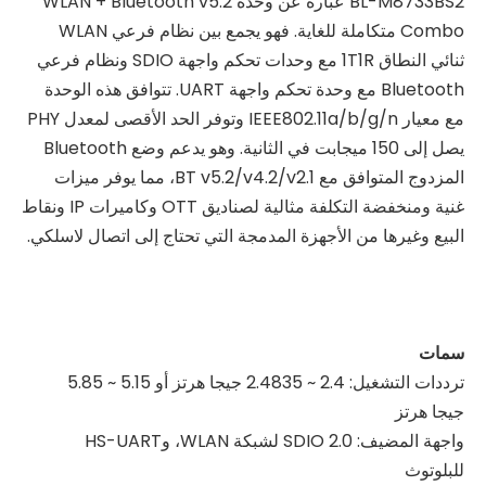
BL-M8733BS2 عبارة عن وحدة WLAN + Bluetooth v5.2
Combo متكاملة للغاية. فهو يجمع بين نظام فرعي WLAN
ثنائي النطاق 1T1R مع وحدات تحكم واجهة SDIO ونظام فرعي
Bluetooth مع وحدة تحكم واجهة UART. تتوافق هذه الوحدة
مع معيار IEEE802.11a/b/g/n وتوفر الحد الأقصى لمعدل PHY
يصل إلى 150 ميجابت في الثانية. وهو يدعم وضع Bluetooth
المزدوج المتوافق مع BT v5.2/v4.2/v2.1، مما يوفر ميزات
غنية ومنخفضة التكلفة مثالية لصناديق OTT وكاميرات IP ونقاط
البيع وغيرها من الأجهزة المدمجة التي تحتاج إلى اتصال لاسلكي.
سمات
ترددات التشغيل: 2.4 ~ 2.4835 جيجا هرتز أو 5.15 ~ 5.85
جيجا هرتز
واجهة المضيف: SDIO 2.0 لشبكة WLAN، وHS-UART
للبلوتوث