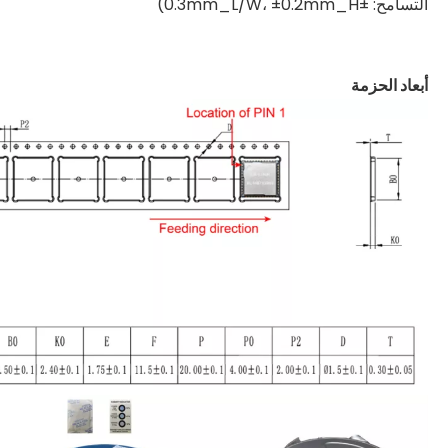
التسامح: ±0.3mm_L/W، ±0.2mm_H)
أبعاد الحزمة