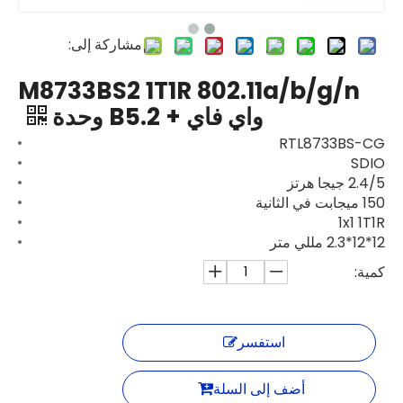
مشاركة إلى:
M8733BS2 1T1R 802.11a/b/g/n
واي فاي + B5.2 وحدة
RTL8733BS-CG
SDIO
2.4/5 جيجا هرتز
150 ميجابت في الثانية
1x1 1T1R
12*12*2.3 مللي متر
كمية:
استفسر
أضف إلى السلة