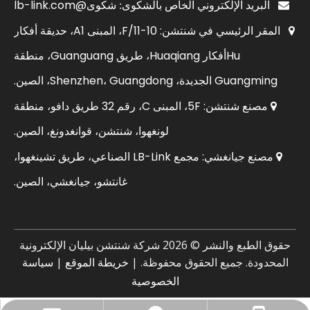
شكوى@lb-link.com

البريد الإلكتروني الخاص بالشكوى:
المقر الرئيسي في شنتشن: 10-11/F، المبنى A1، حديقة أفكار

Huأفكار Huaqiang، طريق Guanguang، منطقة
Guangming الجديدة، Shenzhen، Guangdong، الصين.
مصنع شنتشن: 5F، المبنى C، رقم 32 طريق دافو، منطقة

لونغهوا، شنتشن، قوانغدونغ، الصين.
مصنع جيانغشي: مجمع LB-Link الصناعي، طريق تشينغهوا،

غانتشو، جيانغشي، الصين.
حقوق الطبع والنشر ©
2026
شركة شنتشن بيليان الإلكترونية
المحدودة. جميع الحقوق محفوظة. |
خريطة الموقع
|
سياسة
الخصوصية