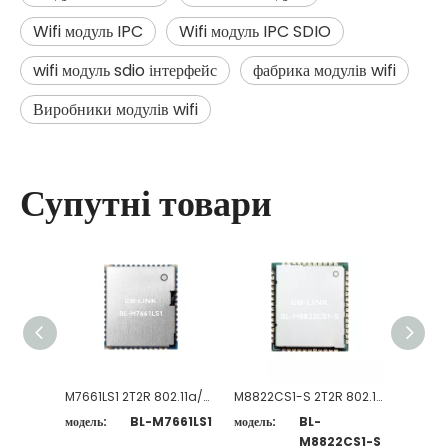
Wifi модуль IPC
Wifi модуль IPC SDIO
wifi модуль sdio інтерфейс
фабрика модулів wifi
Виробники модулів wifi
Супутні товари
M7661LS1 2T2R 802.11a/b/g/n/ac WiFi + BT5.0-сумісний модуль
M8822CS1-S 2T2R 802.11a/b/g/n/ac WiFi + BT5.0-сумісний модуль
модель:
BL-M7661LS1
модель:
BL-
модель:
M8822CS1-S