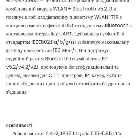
BL-M8733BS2 — це високоінтегрований дводіапазонний
комбінований модуль WLAN + Bluetooth v5.2. Він
поєднує в собі дводіапазонну підсистему WLAN 1T1R з
контролерами інтерфейсу SDIO та підсистему Bluetooth з
контролером інтерфейсу UART. Цей модуль сумісний зі
стандартом IEEE802.11a/b/g/n і забезпечує максимальну
фізичну швидкість до 150 Мбіт/с. Він підтримує
подвійний режим Bluetooth із сумісністю з BT
v5.2/v4.2/v2.1, пропонуючи багатофункціональні та
дешеві, ідеальні для OTT-пристроїв, IP-камер, POS та
інших вбудованих пристроїв, які потребують бездротового
з’єднання.
особливості
Робочі частоти: 2,4~2,4835 ГГц або 5,15~5,85 ГГц