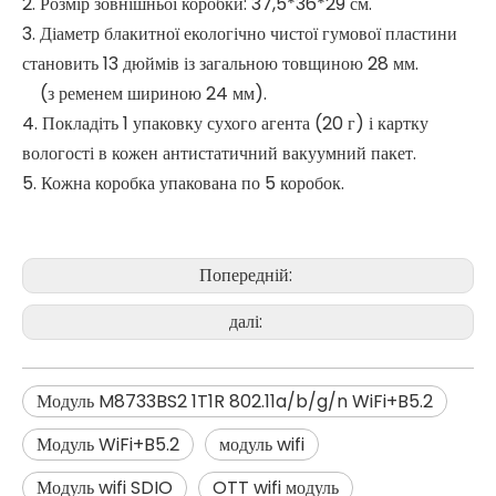
2. Розмір зовнішньої коробки: 37,5*36*29 см.
3. Діаметр блакитної екологічно чистої гумової пластини
становить 13 дюймів із загальною товщиною 28 мм.
(з ременем шириною 24 мм).
4. Покладіть 1 упаковку сухого агента (20 г) і картку
вологості в кожен антистатичний вакуумний пакет.
5. Кожна коробка упакована по 5 коробок.
Попередній:
далі:
Модуль M8733BS2 1T1R 802.11a/b/g/n WiFi+B5.2
Модуль WiFi+B5.2
модуль wifi
Модуль wifi SDIO
OTT wifi модуль