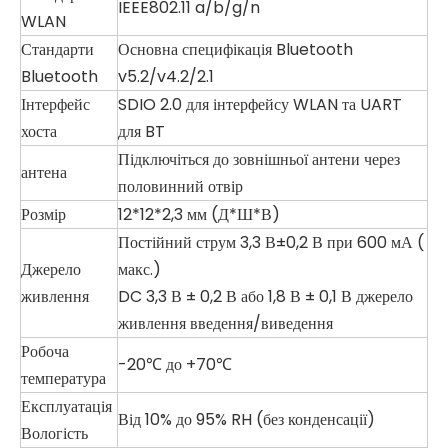
IEEE802.11 a/b/g/n
WLAN
Стандарти
Основна специфікація Bluetooth
Bluetooth
v5.2/v4.2/2.1
Інтерфейс
SDIO 2.0 для інтерфейсу WLAN та UART
хоста
для BT
Підключіться до
зовнішньої антени через
антена
половинний отвір
Розмір
12*12*2,3 мм (Д*Ш*В)
Постійний струм 3,3 В±0,2 В при 600 мА (
Джерело
макс.)
живлення
DC 3,3 В ± 0,2 В або 1,8 В ± 0,1 В джерело
живлення введення/виведення
Робоча
-20℃ до +70℃
температура
Експлуатація
Від 10% до 95% RH (без конденсації)
Вологість