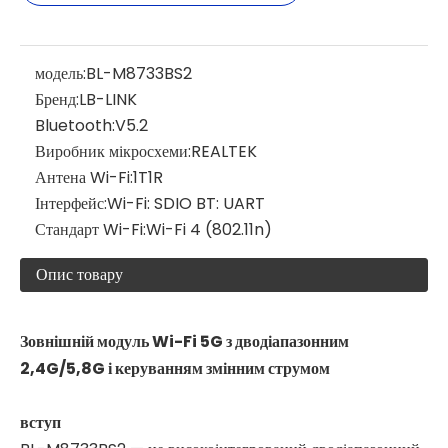
модель:
BL-M8733BS2
Бренд:
LB-LINK
Bluetooth:
V5.2
Виробник мікросхеми:
REALTEK
Антена Wi-Fi:
1T1R
Інтерфейс:
Wi-Fi: SDIO BT: UART
Стандарт Wi-Fi:
Wi-Fi 4 (802.11n)
Опис товару
Зовнішній модуль Wi-Fi 5G з дводіапазонним
2,4G/5,8G і керуванням змінним струмом
вступ