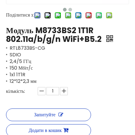
Поділитися з:
Модуль M8733BS2 1T1R
802.11a/b/g/n WiFi+B5.2
RTL8733BS-CG
SDIO
2,4/5 ГГц
150 Мбіт/с
1x1 1T1R
12*12*2,3 мм
кількість:
Запитуйте
Додати в кошик