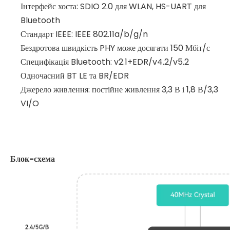
Інтерфейс хоста: SDIO 2.0 для WLAN, HS-UART для
Bluetooth
Стандарт IEEE: IEEE 802.11a/b/g/n
Бездротова швидкість PHY може досягати 150 Мбіт/с
Специфікація Bluetooth: v2.1+EDR/v4.2/v5.2
Одночасний BT LE та BR/EDR
Джерело живлення: постійне живлення 3,3 В і 1,8 В/3,3
VI/O
Блок-схема