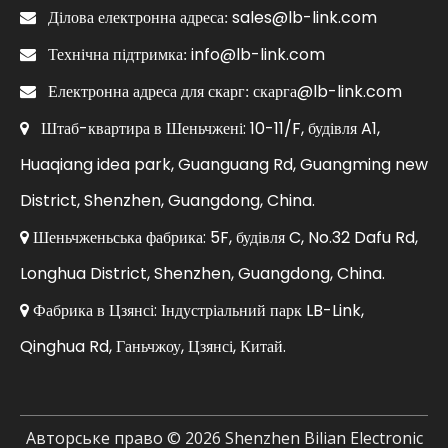
sales@lb-link.com

Ділова електронна адреса:
info@lb-link.com

Технічна підтримка:
скарга@lb-link.com

Електронна адреса для скарг:
Штаб-квартира в Шеньчжені: 10-11/F, будівля A1,

Huaqiang idea park, Guanguang Rd, Guangming new
District, Shenzhen, Guangdong, China.
Шеньчженьська фабрика: 5F, будівля C, No.32 Dafu Rd,

Longhua District, Shenzhen, Guangdong, China.
Фабрика в Цзянсі: Індустріальний парк LB-Link,

Qinghua Rd, Ганьчжоу, Цзянсі, Китай.
Авторське право ©
2026
Shenzhen Bilian Electronic