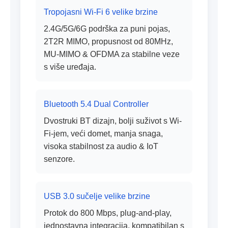
Tropojasni Wi-Fi 6 velike brzine
2.4G/5G/6G podrška za puni pojas,
2T2R MIMO, propusnost od 80MHz,
MU-MIMO & OFDMA za stabilne veze
s više uređaja.
Bluetooth 5.4 Dual Controller
Dvostruki BT dizajn, bolji suživot s Wi-
Fi-jem, veći domet, manja snaga,
visoka stabilnost za audio & IoT
senzore.
USB 3.0 sučelje velike brzine
Protok do 800 Mbps, plug-and-play,
jednostavna integracija, kompatibilan s