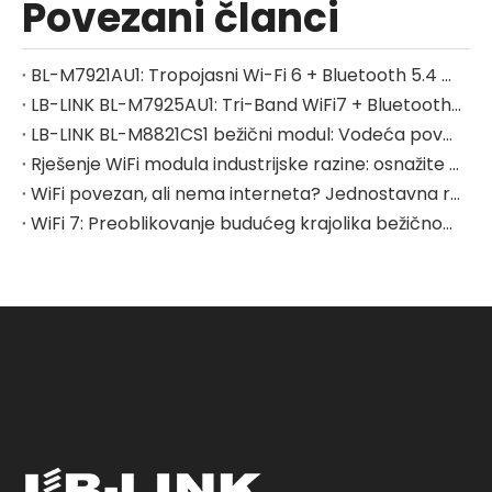
Povezani članci
BL-M7921AU1: Tropojasni Wi-Fi 6 + Bluetooth 5.4 USB 3.0 modul | Bežično rješenje velike brzine za IoT i industrijske uređaje
LB-LINK BL-M7925AU1: Tri-Band WiFi7 + Bluetooth 5.4 Dual Link, redefinirajte Ultra-Clear Connectivity za Smart TV
LB-LINK BL-M8821CS1 bežični modul: Vodeća povezivost niske potrošnje, osnažujući bezbrižno pametno čišćenje
Rješenje WiFi modula industrijske razine: osnažite industrijsku upravljačku opremu, postavite čvrste temelje za komunikaciju pametne proizvodnje
WiFi povezan, ali nema interneta? Jednostavna rješenja koja možete isprobati
WiFi 7: Preoblikovanje budućeg krajolika bežičnog povezivanja velike brzine