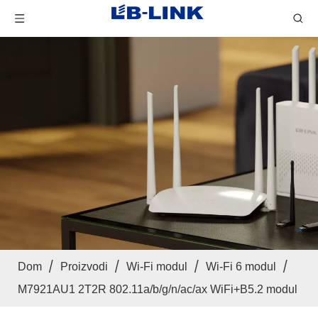
/
/
/
/
Dom
Proizvodi
Wi-Fi modul
Wi-Fi 6 modul
M7921AU1 2T2R 802.11a/b/g/n/ac/ax WiFi+B5.2 modul