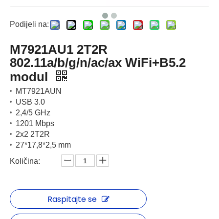
Podijeli na:
M7921AU1 2T2R
802.11a/b/g/n/ac/ax WiFi+B5.2
modul
MT7921AUN
USB 3.0
2,4/5 GHz
1201 Mbps
2x2 2T2R
27*17,8*2,5 mm
Količina:
Raspitajte se