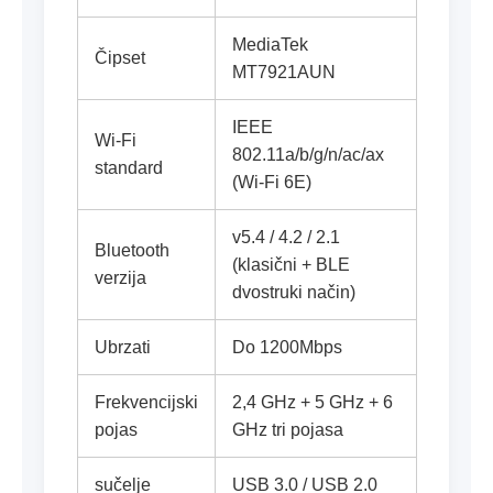
MediaTek
Čipset
MT7921AUN
IEEE
Wi-Fi
802.11a/b/g/n/ac/ax
standard
(Wi-Fi 6E)
v5.4 / 4.2 / 2.1
Bluetooth
(klasični + BLE
verzija
dvostruki način)
Ubrzati
Do 1200Mbps
Frekvencijski
2,4 GHz + 5 GHz + 6
pojas
GHz tri pojasa
sučelje
USB 3.0 / USB 2.0