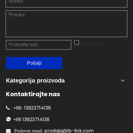
Pošalji
Kategorija proizvoda
Kontaktirajte nas
13923714138

+86-
13923714138

+86
prodaja@lb-link.com

Poslovni email: