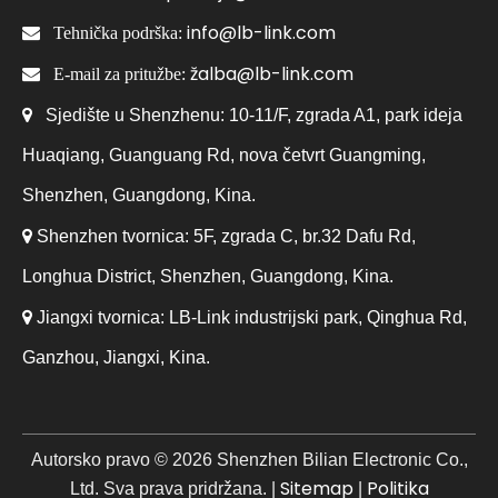
info@lb-link.com

Tehnička podrška:
žalba@lb-link.com

E-mail za pritužbe:

Sjedište u Shenzhenu: 10-11/F, zgrada A1, park ideja
Huaqiang, Guanguang Rd, nova četvrt Guangming,
Shenzhen, Guangdong, Kina.

Shenzhen tvornica: 5F, zgrada C, br.32 Dafu Rd,
Longhua District, Shenzhen, Guangdong, Kina.

Jiangxi tvornica: LB-Link industrijski park, Qinghua Rd,
Ganzhou, Jiangxi, Kina.
Autorsko pravo ©
2026
Shenzhen Bilian Electronic Co.,
Sitemap
Politika
Ltd. Sva prava pridržana. |
|