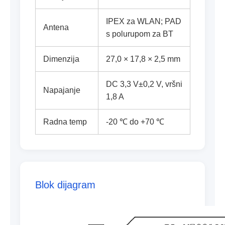
IPEX za WLAN; PAD
Antena
s polurupom za BT
Dimenzija
27,0 × 17,8 × 2,5 mm
DC 3,3 V±0,2 V, vršni
Napajanje
1,8 A
Radna temp
-20 ℃ do +70 ℃
Blok dijagram