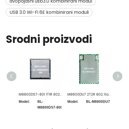
dvopojasni usb3.0 kombinirani modul
USB 3.0 Wi-Fi 6E kombinirani moduli
Srodni proizvodi
M8800DS7-80I 1T1R 802.11a/b/g/n/ac/ax WiFi+B5.4 modul
M8800DU7 2T2R 802.11a/b/g/n/ac/ax WiFi+B5.4 modul
Model:
BL-
Model:
BL-M8800DU7
Model:
M8800DS7-80I