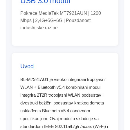
USB 3.0 modul
Pokreće MediaTek MT7921AUN | 1200
Mbps | 2,4G+5G+6G | Pouzdanost
industrijske razine
Uvod
BL-M7921AU1 je visoko integrirani tropojasni
WLAN + Bluetooth v5.4 kombinirani modul.
Integrira 2T2R tropojasni WLAN podsustav i
dvostruki bežični podsustav kratkog dometa
usklađen s Bluetooth v5.4 osnovnom
specifikacijom. Ovaj modul u skladu je sa
standardom IEEE 802.11a/b/g/n/ac/ax (Wi-Fi) i