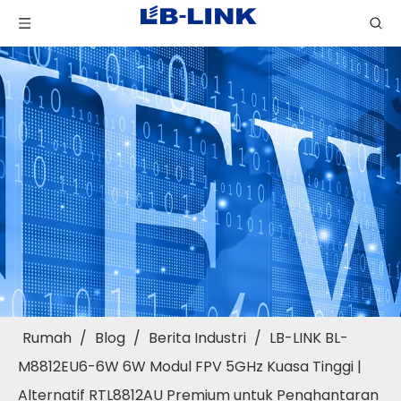
Rumah
/
Blog
/
Berita Industri
/
LB-LINK BL-
M8812EU6-6W 6W Modul FPV 5GHz Kuasa Tinggi |
Alternatif RTL8812AU Premium untuk Penghantaran