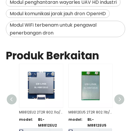
Modul penghantaran wayarles UAV HD industri
Modul komunikasi jarak jauh dron OpenHD
Modul WiFi terbenam untuk pengawal
penerbangan dron
Produk Berkaitan
M8812EU2 2T2R 802.11a/n/ac Modul WiFi
M8812EU5 2T2R 802.11b/g/n Modul WiFi
model:
BL-
model:
BL-
model
M8812EU2
M8812EU5