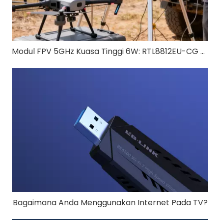
Modul FPV 5GHz Kuasa Tinggi 6W: RTL8812EU-CG untuk FPV Dron Jarak Jauh
Bagaimana Anda Menggunakan Internet Pada TV?