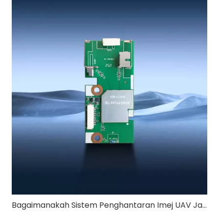
Bagaimanakah Sistem Penghantaran Imej UAV Jarak Jauh 4km Memastikan Kualiti Video Stabil?