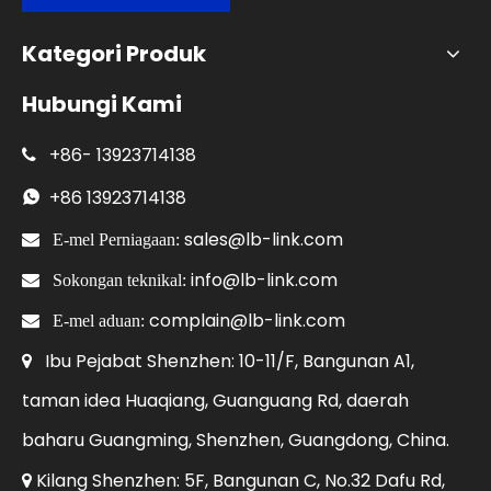
Kategori Produk
Hubungi Kami
+86-
13923714138

+86
13923714138

sales@lb-link.com

E-mel Perniagaan:
info@lb-link.com

Sokongan teknikal:
complain@lb-link.com

E-mel aduan:
Ibu Pejabat Shenzhen: 10-11/F, Bangunan A1,

taman idea Huaqiang, Guanguang Rd, daerah
baharu Guangming, Shenzhen, Guangdong, China.
Kilang Shenzhen: 5F, Bangunan C, No.32 Dafu Rd,
