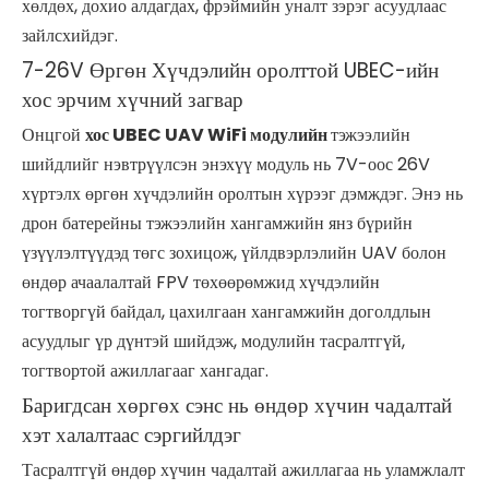
хөлдөх, дохио алдагдах, фрэймийн уналт зэрэг асуудлаас
зайлсхийдэг.
7-26V Өргөн Хүчдэлийн оролттой UBEC-ийн
хос эрчим хүчний загвар
Онцгой
хос UBEC UAV WiFi модулийн
тэжээлийн
шийдлийг нэвтрүүлсэн энэхүү модуль нь 7V-оос 26V
хүртэлх өргөн хүчдэлийн оролтын хүрээг дэмждэг. Энэ нь
дрон батерейны тэжээлийн хангамжийн янз бүрийн
үзүүлэлтүүдэд төгс зохицож, үйлдвэрлэлийн UAV болон
өндөр ачаалалтай FPV төхөөрөмжид хүчдэлийн
тогтворгүй байдал, цахилгаан хангамжийн доголдлын
асуудлыг үр дүнтэй шийдэж, модулийн тасралтгүй,
тогтвортой ажиллагааг хангадаг.
Баригдсан хөргөх сэнс нь өндөр хүчин чадалтай
хэт халалтаас сэргийлдэг
Тасралтгүй өндөр хүчин чадалтай ажиллагаа нь уламжлалт