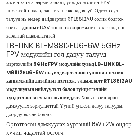
алсын зайн агаарын хяналт, үйлдвэрлэлийн FPV
нислэгийн шаардлагыг хангаж чадахгүй. Эдгээр сул
талууд нь өндөр найдвартай RTL8812AU солих болгож
байна .
дроныг
UAV тоног төхөөрөмжийн зах зээлд нэн
яаралтай шаардлагатай
LB-LINK BL-M8812EU6-6W 5GHz
FPV модулийн гол давуу талууд
мэргэжлийн
5GHz FPV модулийн хувьд LB-LINK BL-
M8812EU6-6W нь үйлдвэрлэлийн түвшний техник
хангамжийн дизайныг нэгтгэж, уламжлалт RTL8812AU
модулиудын нийлүүлэлт болон гүйцэтгэлийн
хүндрэлийг хоёуланг нь шийддэг.
Холын зайн дрон
дамжуулах зориулалттай Үүний үндсэн давуу талуудыг
доор дурьдсан болно.
Өргөтгөсөн дамжуулах хүрээний 6W+2W өндөр
хүчин чадалтай өсгөгч