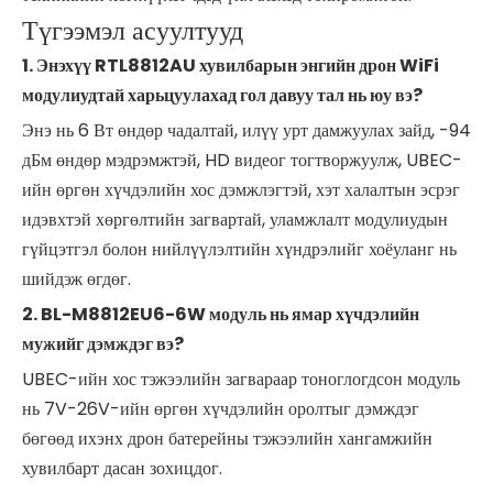
Түгээмэл асуултууд
1. Энэхүү RTL8812AU хувилбарын энгийн дрон WiFi
модулиудтай харьцуулахад гол давуу тал нь юу вэ?
Энэ нь 6 Вт өндөр чадалтай, илүү урт дамжуулах зайд, -94
дБм өндөр мэдрэмжтэй, HD видеог тогтворжуулж, UBEC-
ийн өргөн хүчдэлийн хос дэмжлэгтэй, хэт халалтын эсрэг
идэвхтэй хөргөлтийн загвартай, уламжлалт модулиудын
гүйцэтгэл болон нийлүүлэлтийн хүндрэлийг хоёуланг нь
шийдэж өгдөг.
2. BL-M8812EU6-6W модуль нь ямар хүчдэлийн
мужийг дэмждэг вэ?
UBEC-ийн хос тэжээлийн загвараар тоноглогдсон модуль
нь 7V-26V-ийн өргөн хүчдэлийн оролтыг дэмждэг
бөгөөд ихэнх дрон батерейны тэжээлийн хангамжийн
хувилбарт дасан зохицдог.