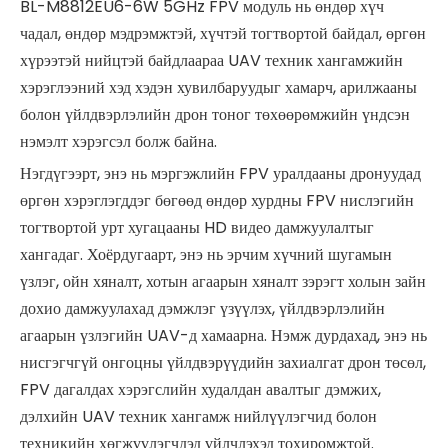
BL-M8812EU6-6W 5GHz FPV модуль нь өндөр хүч
чадал, өндөр мэдрэмжтэй, хүчтэй тогтвортой байдал, өргөн
хүрээтэй нийцтэй байдлаараа UAV техник хангамжийн
хэрэглээний хэд хэдэн хувилбаруудыг хамарч, арилжааны
болон үйлдвэрлэлийн дрон тоног төхөөрөмжийн үндсэн
нэмэлт хэрэгсэл болж байна.
Нэгдүгээрт, энэ нь мэргэжлийн FPV уралдааны дронуудад
өргөн хэрэглэгддэг бөгөөд өндөр хурдны FPV нислэгийн
тогтвортой урт хугацааны HD видео дамжуулалтыг
хангадаг. Хоёрдугаарт, энэ нь эрчим хүчний шугамын
үзлэг, ойн хяналт, хотын агаарын хяналт зэрэгт холын зайн
дохио дамжуулахад дэмжлэг үзүүлэх, үйлдвэрлэлийн
агаарын үзлэгийн UAV-д хамаарна. Нэмж дурдахад, энэ нь
нисгэгчгүй онгоцны үйлдвэрүүдийн захиалгат дрон төсөл,
FPV дагалдах хэрэгслийн худалдан авалтыг дэмжих,
дэлхийн UAV техник хангамж нийлүүлэгчид болон
техникийн хөгжүүлэгчдэд үйлчлэхэд тохиромжтой.