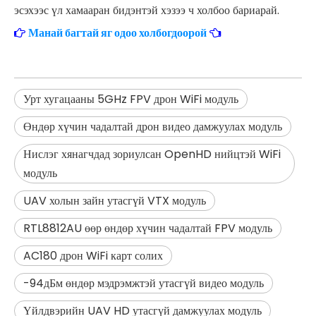
эсэхээс үл хамааран бидэнтэй хэзээ ч холбоо бариарай.
Манай багтай яг одоо холбогдоорой
Урт хугацааны 5GHz FPV дрон WiFi модуль
Өндөр хүчин чадалтай дрон видео дамжуулах модуль
Нислэг хянагчдад зориулсан OpenHD нийцтэй WiFi
модуль
UAV холын зайн утасгүй VTX модуль
RTL8812AU өөр өндөр хүчин чадалтай FPV модуль
AC180 дрон WiFi карт солих
-94дБм өндөр мэдрэмжтэй утасгүй видео модуль
Үйлдвэрийн UAV HD утасгүй дамжуулах модуль