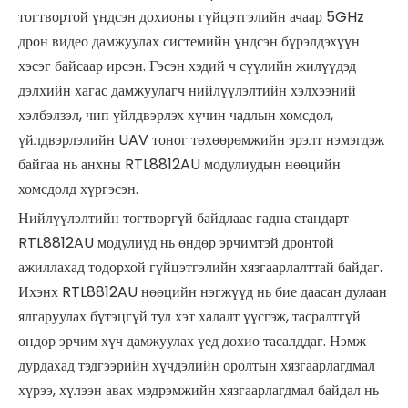
тогтвортой үндсэн дохионы гүйцэтгэлийн ачаар 5GHz
дрон видео дамжуулах системийн үндсэн бүрэлдэхүүн
хэсэг байсаар ирсэн. Гэсэн хэдий ч сүүлийн жилүүдэд
дэлхийн хагас дамжуулагч нийлүүлэлтийн хэлхээний
хэлбэлзэл, чип үйлдвэрлэх хүчин чадлын хомсдол,
үйлдвэрлэлийн UAV тоног төхөөрөмжийн эрэлт нэмэгдэж
байгаа нь анхны RTL8812AU модулиудын нөөцийн
хомсдолд хүргэсэн.
Нийлүүлэлтийн тогтворгүй байдлаас гадна стандарт
RTL8812AU модулиуд нь өндөр эрчимтэй дронтой
ажиллахад тодорхой гүйцэтгэлийн хязгаарлалттай байдаг.
Ихэнх RTL8812AU нөөцийн нэгжүүд нь бие даасан дулаан
ялгаруулах бүтэцгүй тул хэт халалт үүсгэж, тасралтгүй
өндөр эрчим хүч дамжуулах үед дохио тасалддаг. Нэмж
дурдахад тэдгээрийн хүчдэлийн оролтын хязгаарлагдмал
хүрээ, хүлээн авах мэдрэмжийн хязгаарлагдмал байдал нь