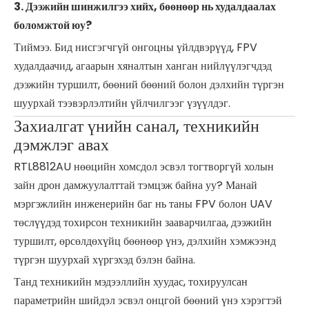
3. Дээжийн шинжилгээ хийх, бөөнөөр нь худалдаалах
боломжтой юу?
Тиймээ. Бид нисгэгчгүй онгоцны үйлдвэрүүд, FPV
худалдаачид, агаарын хяналтын ханган нийлүүлэгчдэд
дээжийн туршилт, бөөний бөөний болон дэлхийн түргэн
шуурхай тээвэрлэлтийн үйлчилгээг үзүүлдэг.
Захиалгат үнийн санал, техникийн
дэмжлэг авах
RTL8812AU нөөцийн хомсдол эсвэл тогтворгүй холын
зайн дрон дамжуулалттай тэмцэж байна уу? Манай
мэргэжлийн инженерийн баг нь таны FPV болон UAV
төслүүдэд тохирсон техникийн зааварчилгаа, дээжийн
туршилт, өрсөлдөхүйц бөөнөөр үнэ, дэлхийн хэмжээнд
түргэн шуурхай хүргэхэд бэлэн байна.
Танд техникийн мэдээллийн хуудас, тохируулсан
параметрийн шийдэл эсвэл онцгой бөөний үнэ хэрэгтэй