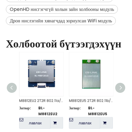
OpenHD нисгэгчгүй холын зайн холбооны модуль
Дрон нислэгийн хянагчдад зориулсан WiFi модуль
Холбоотой бүтээгдэхүүн
M8812EU2 2T2R 802.11a/n/ac WiFi модуль
M8812EU5 2T2R 802.11b/g/n WiFi модуль
Загвар:
BL-
Загвар:
BL-
Загвар:
M8812EU2
M8812EU5
лавлах
лавлах
л