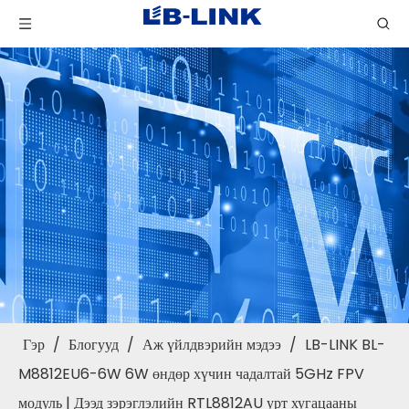
Гэр
/
Блогууд
/
Аж үйлдвэрийн мэдээ
/
LB-LINK BL-
M8812EU6-6W 6W өндөр хүчин чадалтай 5GHz FPV
модуль | Дээд зэрэглэлийн RTL8812AU урт хугацааны