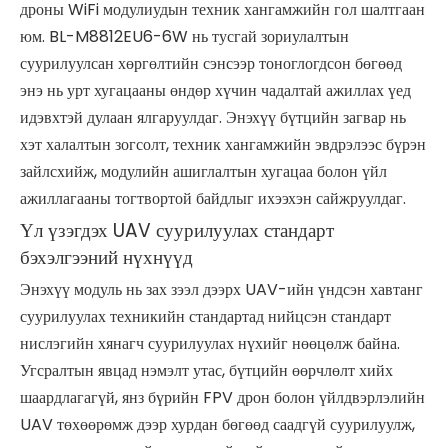
дроны WiFi модулиудын техник хангамжийн гол шалтгаан
юм. BL-M8812EU6-6W нь тусгай зориулалтын
суурилуулсан хөргөлтийн сэнсээр тоноглогдсон бөгөөд
энэ нь урт хугацааны өндөр хүчин чадалтай ажиллах үед
идэвхтэй дулаан ялгаруулдаг. Энэхүү бүтцийн загвар нь
хэт халалтын зогсолт, техник хангамжийн эвдрэлээс бүрэн
зайлсхийж, модулийн ашиглалтын хугацаа болон үйл
ажиллагааны тогтвортой байдлыг ихээхэн сайжруулдаг.
Үл үзэгдэх UAV суурилуулах стандарт
бэхэлгээний нүхнүүд
Энэхүү модуль нь зах зээл дээрх UAV-ийн үндсэн хавтанг
суурилуулах техникийн стандартад нийцсэн стандарт
нислэгийн хянагч суурилуулах нүхийг нөөцөлж байна.
Угсралтын явцад нэмэлт утас, бүтцийн өөрчлөлт хийх
шаардлагагүй, янз бүрийн FPV дрон болон үйлдвэрлэлийн
UAV төхөөрөмж дээр хурдан бөгөөд саадгүй суурилуулж,