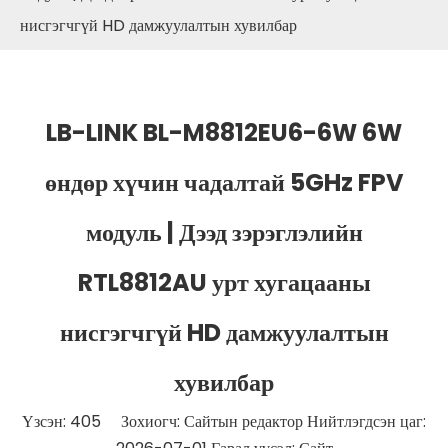
нисгэгчгүй HD дамжуулалтын хувилбар
LB-LINK BL-M8812EU6-6W 6W
өндөр хүчин чадалтай 5GHz FPV
модуль | Дээд зэрэглэлийн
RTL8812AU урт хугацааны
нисгэгчгүй HD дамжуулалтын
хувилбар
Үзсэн:
405
Зохиогч: Сайтын редактор Нийтлэгдсэн цаг: