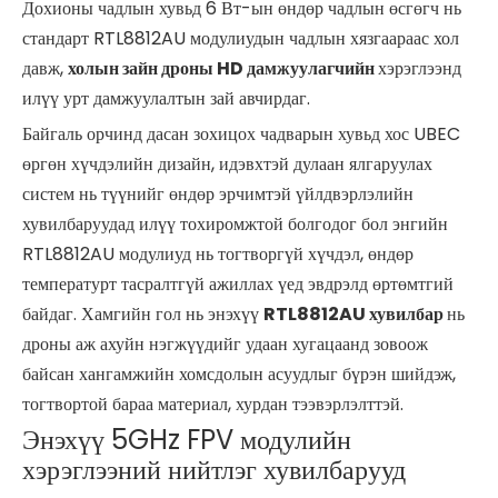
Дохионы чадлын хувьд 6 Вт-ын өндөр чадлын өсгөгч нь
стандарт RTL8812AU модулиудын чадлын хязгаараас хол
давж,
холын зайн дроны HD дамжуулагчийн
хэрэглээнд
илүү урт дамжуулалтын зай авчирдаг.
Байгаль орчинд дасан зохицох чадварын хувьд хос UBEC
өргөн хүчдэлийн дизайн, идэвхтэй дулаан ялгаруулах
систем нь түүнийг өндөр эрчимтэй үйлдвэрлэлийн
хувилбаруудад илүү тохиромжтой болгодог бол энгийн
RTL8812AU модулиуд нь тогтворгүй хүчдэл, өндөр
температурт тасралтгүй ажиллах үед эвдрэлд өртөмтгий
байдаг. Хамгийн гол нь энэхүү
RTL8812AU хувилбар
нь
дроны аж ахуйн нэгжүүдийг удаан хугацаанд зовоож
байсан хангамжийн хомсдолын асуудлыг бүрэн шийдэж,
тогтвортой бараа материал, хурдан тээвэрлэлттэй.
Энэхүү 5GHz FPV модулийн
хэрэглээний нийтлэг хувилбарууд