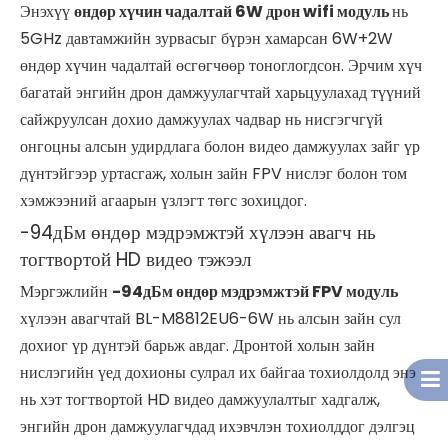
Энэхүү
өндөр хүчин чадалтай 6W дрон wifi модуль
нь
5GHz давтамжийн зурвасыг бүрэн хамарсан 6W+2W
өндөр хүчин чадалтай өсгөгчөөр тоноглогдсон. Эрчим хүч
багатай энгийн дрон дамжуулагчтай харьцуулахад түүний
сайжруулсан дохио дамжуулах чадвар нь нисгэгчгүй
онгоцны алсын удирдлага болон видео дамжуулах зайг үр
дүнтэйгээр уртасгаж, холын зайн FPV нислэг болон том
хэмжээний агаарын үзлэгт төгс зохицдог.
-94дБм өндөр мэдрэмжтэй хүлээн авагч нь
тогтвортой HD видео тэжээл
Мэргэжлийн
-94дБм өндөр мэдрэмжтэй FPV модуль
хүлээн авагчтай BL-M8812EU6-6W нь алсын зайн сул
дохиог үр дүнтэй барьж авдаг. Дронтой холын зайн
нислэгийн үед дохионы сулрал их байгаа тохиолдолд энэ
нь хэт тогтвортой HD видео дамжуулалтыг хадгалж,
энгийн дрон дамжуулагчдад ихэвчлэн тохиолддог дэлгэц