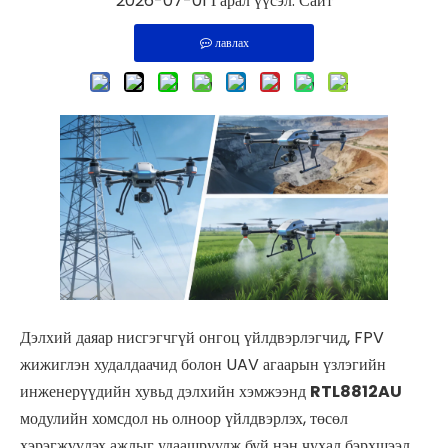
2026-07-01 Гарал үүсэл:
Сайт
лавлах
Дэлхий даяар нисгэгчгүй онгоц үйлдвэрлэгчид, FPV
жижиглэн худалдаачид болон UAV агаарын үзлэгийн
инженерүүдийн хувьд дэлхийн хэмжээнд
RTL8812AU
модулийн хомсдол нь олноор үйлдвэрлэх, төсөл
хэрэгжүүлэх ажлыг удаашруулж буй нэн чухал бэрхшээл