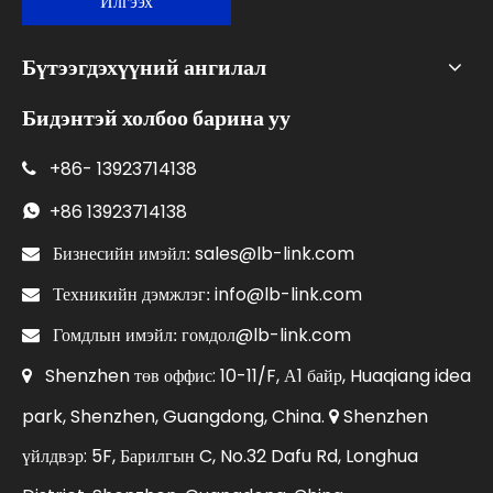
Илгээх
Бүтээгдэхүүний ангилал
Бидэнтэй холбоо барина уу
+86-
13923714138

+86
13923714138

sales@lb-link.com

Бизнесийн имэйл:
info@lb-link.com

Техникийн дэмжлэг:
гомдол@lb-link.com

Гомдлын имэйл:
Shenzhen төв оффис: 10-11/F, А1 байр, Huaqiang idea

park, Shenzhen, Guangdong, China.
Shenzhen

үйлдвэр: 5F, Барилгын C, No.32 Dafu Rd, Longhua