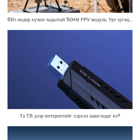
6Вт өндөр хүчин чадалтай 5GHz FPV модуль: Урт хугацааны нисгэгчгүй FPV-д зориулсан RTL8812EU-CG
Та ТВ дээр интернетийг хэрхэн ашигладаг вэ?