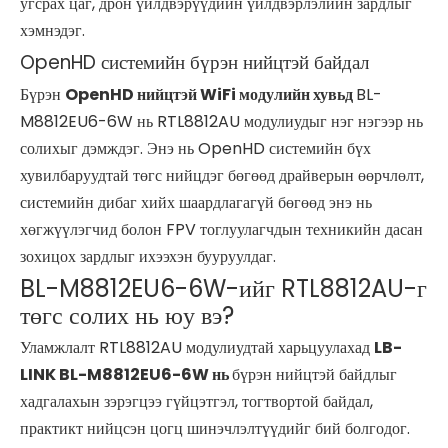
угсрах цаг, дрон үйлдвэрүүдийн үйлдвэрлэлийн зардлыг
хэмнэдэг.
OpenHD системийн бүрэн нийцтэй байдал
Бүрэн
OpenHD нийцтэй WiFi модулийн хувьд
BL-
M8812EU6-6W нь RTL8812AU модулиудыг нэг нэгээр нь
солихыг дэмждэг. Энэ нь OpenHD системийн бүх
хувилбаруудтай төгс нийцдэг бөгөөд драйверын өөрчлөлт,
системийн дибаг хийх шаардлагагүй бөгөөд энэ нь
хөгжүүлэгчид болон FPV тоглуулагчдын техникийн дасан
зохицох зардлыг ихээхэн бууруулдаг.
BL-M8812EU6-6W-ийг RTL8812AU-г
төгс солих нь юу вэ?
Уламжлалт RTL8812AU модулиудтай харьцуулахад
LB-
LINK BL-M8812EU6-6W нь
бүрэн нийцтэй байдлыг
хадгалахын зэрэгцээ гүйцэтгэл, тогтвортой байдал,
практикт нийцсэн цогц шинэчлэлтүүдийг бий болгодог.