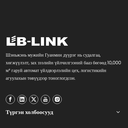
Шэньжэнь мужийн Гуанмин дүүрэг нь судалгаа,
хөгжүүлэлт, зах зээлийн үйлчилгээний бааз бөгөөд 10,000
м² гаруй автомат үйлдвэрлэлийн цех, логистикийн
агуулахын төвүүдээр тоноглогдсон.
Түргэн холбоосууд
Бидэнтэй холбоо барина