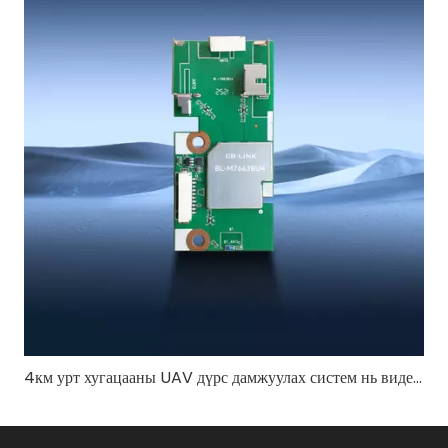
4км урт хугацааны UAV дүрс дамжуулах систем нь видеоны тогтвортой чанарыг хэрхэн хангадаг вэ?