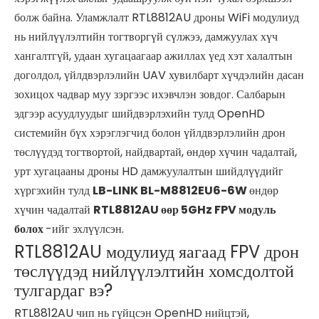
болж байна. Уламжлалт RTL8812AU дроны WiFi модулиуд
нь нийлүүлэлтийн тогтворгүй сүлжээ, дамжуулах хүч
хангалтгүй, удаан хугацаагаар ажиллах үед хэт халалтын
доголдол, үйлдвэрлэлийн UAV хувилбарт хүчдэлийн дасан
зохицох чадвар муу зэргээс ихэвчлэн зовдог. Салбарын
эдгээр асуудлуудыг шийдвэрлэхийн тулд OpenHD
системийн бүх хэрэглэгчид болон үйлдвэрлэлийн дрон
төслүүдэд тогтвортой, найдвартай, өндөр хүчин чадалтай,
урт хугацааны дроны HD дамжуулалтын шийдлүүдийг
хүргэхийн тулд
LB-LINK BL-M8812EU6-6W
өндөр
хүчин чадалтай
RTL8812AU өөр 5GHz FPV модуль
болох
-ийг эхлүүлсэн.
RTL8812AU модулиуд яагаад FPV дрон
төслүүдэд нийлүүлэлтийн хомсдолтой
тулгардаг вэ?
RTL8812AU чип нь гүйцсэн OpenHD нийцтэй,