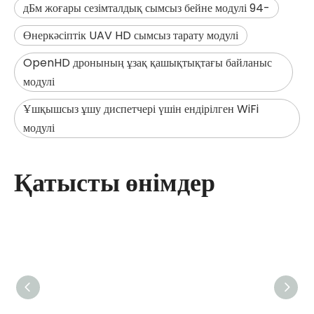
-94 дБм жоғары сезімталдық сымсыз бейне модулі
Өнеркәсіптік UAV HD сымсыз тарату модулі
OpenHD дронының ұзақ қашықтықтағы байланыс
модулі
Ұшқышсыз ұшу диспетчері үшін ендірілген WiFi
модулі
Қатысты өнімдер