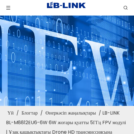
Үй
/
Блогтар
/
Өнеркәсіп жаңалықтары
/
LB-LINK
BL-M8812EU6-6W 6W жоғары қуатты 5ГГц FPV модулі
| Ұзақ қашықтықтағы Drone HD трансмиссиясына