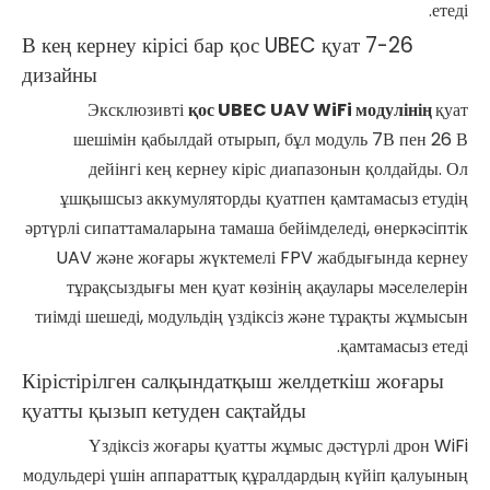
етеді.
7-26 В кең кернеу кірісі бар қос UBEC қуат
дизайны
Эксклюзивті
қос UBEC UAV WiFi модулінің
қуат
шешімін қабылдай отырып, бұл модуль 7В пен 26 В
дейінгі кең кернеу кіріс диапазонын қолдайды. Ол
ұшқышсыз аккумуляторды қуатпен қамтамасыз етудің
әртүрлі сипаттамаларына тамаша бейімделеді, өнеркәсіптік
UAV және жоғары жүктемелі FPV жабдығында кернеу
тұрақсыздығы мен қуат көзінің ақаулары мәселелерін
тиімді шешеді, модульдің үздіксіз және тұрақты жұмысын
қамтамасыз етеді.
Кірістірілген салқындатқыш желдеткіш жоғары
қуатты қызып кетуден сақтайды
Үздіксіз жоғары қуатты жұмыс дәстүрлі дрон WiFi
модульдері үшін аппараттық құралдардың күйіп қалуының