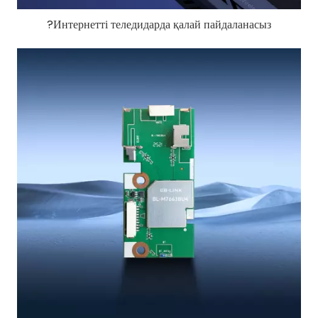
Интернетті теледидарда қалай пайдаланасыз?