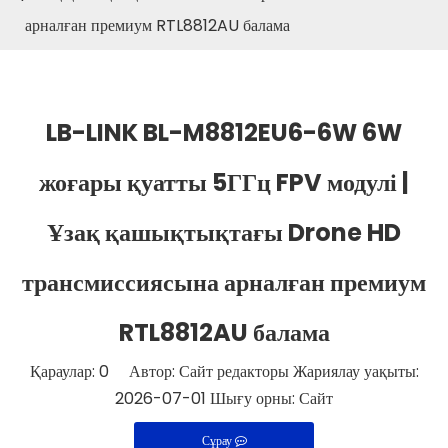
арналған премиум RTL8812AU балама
LB-LINK BL-M8812EU6-6W 6W
жоғары қуатты 5ГГц FPV модулі |
Ұзақ қашықтықтағы Drone HD
трансмиссиясына арналған премиум
RTL8812AU балама
Қараулар:
0
Автор: Сайт редакторы Жариялау уақыты:
2026-07-01 Шығу орны:
Сайт
Сұрау