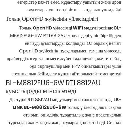
өзгерістер қажет емес, құрастыру уақытын және дрон
зауыттары үшін өндіріс шығындарын үнемдейді.
Толық OpenHD жүйесінің үйлесімділігі
Толық
OpenHD үйлесімді WiFi модулі ретінде
BL-
M8812EU6-6W RTL8812AU модульдері үшін бір-бірден
енгізуді ауыстыруды қолдайды. Ол барлық негізгі
OpenHD жүйесінің нұсқаларымен тамаша үйлеседі,
драйверді өзгертуді немесе жүйені жөндеуді қажет етпейді,
бұл әзірлеушілер мен FPV ойнатқыштары үшін
техникалық бейімделу құнын айтарлықтай төмендетеді.
BL-M8812EU6-6W RTL8812AU
ауыстыруды мінсіз етеді
Дәстүрлі RTL8812AU модульдерімен салыстырғанда,
LB-
LINK BL-M8812EU6-6W
толық үйлесімділікті сақтай
отырып, өнімділік, тұрақтылық және практикалық
тұрғыдан жан-жақты жаңартуларға қол жеткізеді. Сигнал