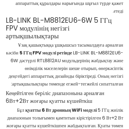
аппараттық құралдары нарығында шұғыл түрде қажет
етеді.
LB-LINK BL-M8812EU6-6W 5 ГГц
FPV модулінің негізгі
артықшылықтары
Ұзақ қашықтыққа ұшқышсыз тасымалдауға арналған
кәсіби
5 ГГц FPV модулі ретінде
LB-LINK BL-M8812EU6-
6W дәстүрлі RTL8812AU модульдерінің жабдықтау және
өнімділік мәселелерін шеше отырып, өнеркәсіптік
деңгейдегі аппараттық дизайнды біріктіреді. Оның негізгі
артықшылықтары төменде егжей-тегжейлі сипатталған:
Кеңейтілген беріліс диапазонына арналған
6Вт+2Вт жоғары қуатты күшейткіш
Бұл
қуатты 6 Вт дронның WiFi модулі
5 ГГц жиілік
диапазонын толығымен қамтитын кірістірілген 6 Вт+2 Вт
жоғары қуатты күшейткішпен жабдықталған. Қуаты төмен