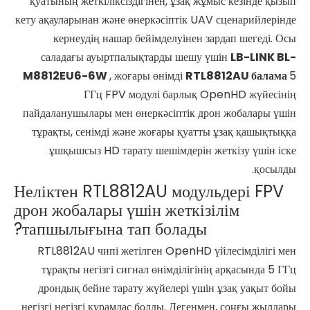
қуатының жеткіліксіздігінен, ұзақ жұмыс кезінде қызып
кету ақауларынан және өнеркәсіптік UAV сценарийлерінде
кернеудің нашар бейімделуінен зардап шегеді. Осы
саладағы ауыртпалықтарды шешу үшін
LB-LINK BL-
M8812EU6-6W
, жоғары өнімді
RTL8812AU балама
5
ГГц FPV модулі барлық OpenHD жүйесінің
пайдаланушылары мен өнеркәсіптік дрон жобалары үшін
тұрақты, сенімді және жоғары қуатты ұзақ қашықтыққа
ұшқышсыз HD тарату шешімдерін жеткізу үшін іске
қосылды.
Неліктен RTL8812AU модульдері FPV
дрон жобалары үшін жеткізілім
тапшылығына тап болады?
RTL8812AU чипі жетілген OpenHD үйлесімділігі мен
тұрақты негізгі сигнал өнімділігінің арқасында 5 ГГц
дрондық бейне тарату жүйелері үшін ұзақ уақыт бойы
негізгі негізгі құрамдас болды. Дегенмен, соңғы жылдары