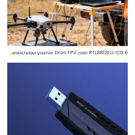
6 Вт жоғары қуатты 5 ГГц FPV модулі: ұзақ қашықтыққа ұшатын Dron FPV үшін RTL8812EU-CG