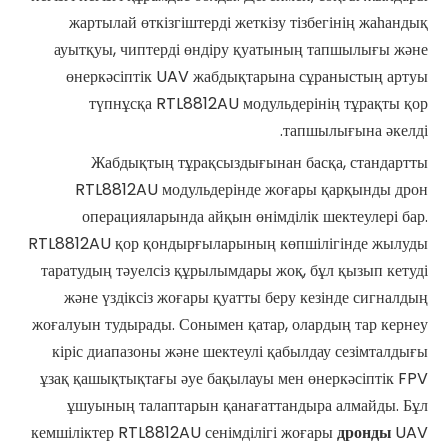
жартылай өткізгіштерді жеткізу тізбегінің жаһандық
ауытқуы, чиптерді өндіру қуатының тапшылығы және
өнеркәсіптік UAV жабдықтарына сұраныстың артуы
түпнұсқа RTL8812AU модульдерінің тұрақты қор
тапшылығына әкелді.
Жабдықтың тұрақсыздығынан басқа, стандартты
RTL8812AU модульдерінде жоғары қарқынды дрон
операцияларында айқын өнімділік шектеулері бар.
RTL8812AU қор қондырғыларының көпшілігінде жылуды
таратудың тәуелсіз құрылымдары жоқ, бұл қызып кетуді
және үздіксіз жоғары қуатты беру кезінде сигналдың
жоғалуын тудырады. Сонымен қатар, олардың тар кернеу
кіріс диапазоны және шектеулі қабылдау сезімталдығы
ұзақ қашықтықтағы әуе бақылауы мен өнеркәсіптік FPV
ұшуының талаптарын қанағаттандыра алмайды. Бұл
кемшіліктер RTL8812AU сенімділігі жоғары
дронды
UAV