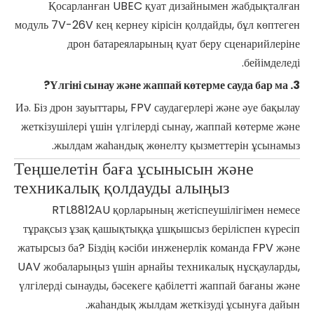
Қосарланған UBEC қуат дизайнымен жабдықталған
модуль 7V-26V кең кернеу кірісін қолдайды, бұл көптеген
дрон батареяларының қуат беру сценарийлеріне
бейімделеді.
3. Үлгіні сынау және жаппай көтерме сауда бар ма?
Иә. Біз дрон зауыттары, FPV саудагерлері және әуе бақылау
жеткізушілері үшін үлгілерді сынау, жаппай көтерме және
жылдам жаһандық жөнелту қызметтерін ұсынамыз.
Теңшелетін баға ұсынысын және
техникалық қолдауды алыңыз
RTL8812AU қорларының жетіспеушілігімен немесе
тұрақсыз ұзақ қашықтыққа ұшқышсыз беріліспен күресіп
жатырсыз ба? Біздің кәсіби инженерлік команда FPV және
UAV жобаларыңыз үшін арнайы техникалық нұсқауларды,
үлгілерді сынауды, бәсекеге қабілетті жаппай бағаны және
жаһандық жылдам жеткізуді ұсынуға дайын.