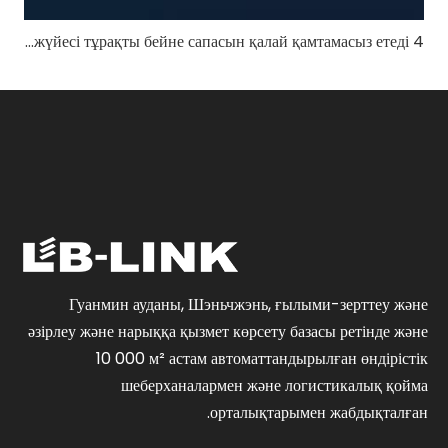
4 км ұзақ қашықтықтағы UAV кескінді беру жүйесі тұрақты бейне сапасын қалай қамтамасыз етеді?
Гуанмин ауданы, Шэньчжэнь, ғылыми-зерттеу және
әзірлеу және нарыққа қызмет көрсету базасы ретінде және
10 000 м² астам автоматтандырылған өндірістік
шеберханалармен және логистикалық қойма
орталықтарымен жабдықталған.