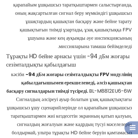
қарапайым ұшқышсыз таратқыштармен салыстырғанда,
оның жақсартылған сигнал беру мүмкіндігі ұшқышсыз
ұшақтардың қашықтан басқару және бейне тарату
қашықтығын тиімді ұзартады, ұзақ қашықтыққа FPV
ұшуына және кең ауқымды әуе инспекциясының
миссияларына тамаша бейімделеді.
Тұрақты HD бейне арнасы үшін -94 дБм жоғары
сезімталдықты қабылдағыш
кәсіби
-94 дБм жоғары сезімталдықты FPV модулінің
қабылдағышымен ерекшеленеді, әлсіз қашықтан
басқару сигналдарын тиімді түсіреді.
BL-M8812EU6-6W
Сигналдың әлсіреуі ауыр болатын ұзақ қашықтықтағы
ұшқышсыз ұшу сценарийлерінде ол қарапайым ұшқышсыз
таратқыштармен жиі кездесетін экранның қатып қалуын,
сигналдың жоғалуын және кадрдың түсуі мәселелерін
болдырмай, ультра тұрақты HD бейне беруін қамтамасыз