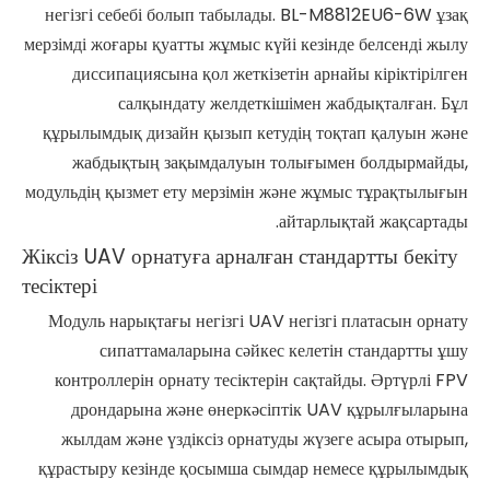
негізгі себебі болып табылады. BL-M8812EU6-6W ұзақ
мерзімді жоғары қуатты жұмыс күйі кезінде белсенді жылу
диссипациясына қол жеткізетін арнайы кіріктірілген
салқындату желдеткішімен жабдықталған. Бұл
құрылымдық дизайн қызып кетудің тоқтап қалуын және
жабдықтың зақымдалуын толығымен болдырмайды,
модульдің қызмет ету мерзімін және жұмыс тұрақтылығын
айтарлықтай жақсартады.
Жіксіз UAV орнатуға арналған стандартты бекіту
тесіктері
Модуль нарықтағы негізгі UAV негізгі платасын орнату
сипаттамаларына сәйкес келетін стандартты ұшу
контроллерін орнату тесіктерін сақтайды. Әртүрлі FPV
дрондарына және өнеркәсіптік UAV құрылғыларына
жылдам және үздіксіз орнатуды жүзеге асыра отырып,
құрастыру кезінде қосымша сымдар немесе құрылымдық