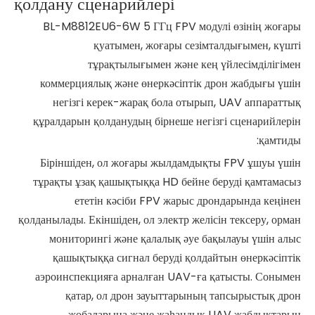
қолдану сценарийлері
BL-M8812EU6-6W 5 ГГц FPV модулі өзінің жоғары
қуатымен, жоғары сезімталдығымен, күшті
тұрақтылығымен және кең үйлесімділігімен
коммерциялық және өнеркәсіптік дрон жабдығы үшін
негізгі керек-жарақ бола отырып, UAV аппараттық
құралдарын қолданудың бірнеше негізгі сценарийлерін
қамтиды:
Біріншіден, ол жоғары жылдамдықты FPV ұшуы үшін
тұрақты ұзақ қашықтыққа HD бейне беруді қамтамасыз
ететін кәсіби FPV жарыс дрондарында кеңінен
қолданылады. Екіншіден, ол электр желісін тексеру, орман
мониторингі және қалалық әуе бақылауы үшін алыс
қашықтыққа сигнал беруді қолдайтын өнеркәсіптік
аэроинспекцияға арналған UAV-ға қатысты. Сонымен
қатар, ол дрон зауыттарының тапсырыстық дрон
жобаларына және жаһандық UAV жабдықтарын