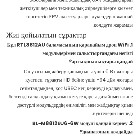
жеткізушілер мен техникалық әзірлеушілерге қызмет
көрсететін FPV аксессуарлары дүкендерін жаппай
қолдауға жарамды.
Жиі қойылатын сұрақтар
1. Бұл RTL8812AU баламасының қарапайым дрон WiFi
модульдерімен салыстырғандағы негізгі
артықшылықтары қандай?
Ол ұзағырақ жіберу қашықтығы үшін 6 Вт жоғары
қуатпен, тұрақты HD бейне үшін -94 дБм жоғары
сезімталдықпен, қос UBEC кең кернеуді қолдауымен,
белсенді салқындату қызып кетуге қарсы дизайнмен және
дәстүрлі модульдердің өнімділігі мен жабдықтау қиын
нүктелерін шешеді.
2. BL-M8812EU6-6W модулі қандай кернеу
диапазонын қолдайды?