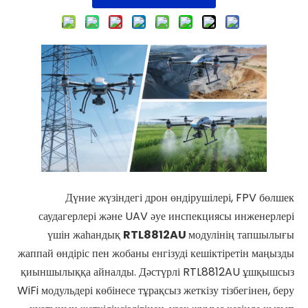
Дүние жүзіндегі дрон өндірушілері, FPV бөлшек
саудагерлері және UAV әуе инспекциясы инженерлері
үшін жаһандық
RTL8812AU
модулінің тапшылығы
жаппай өндіріс пен жобаны енгізуді кешіктіретін маңызды
қиыншылыққа айналды. Дәстүрлі RTL8812AU ұшқышсыз
WiFi модульдері көбінесе тұрақсыз жеткізу тізбегінен, беру