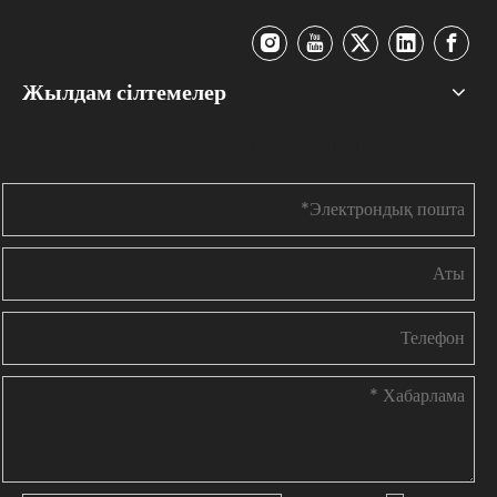
Жылдам сілтемелер
Бізбен хабарласыңы