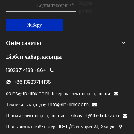
Жіберу
Өнім санаты
Бізбен хабарласыңы
13923714138
+86-

+86
13923714138

sales@lb-link.com
Іскерлік электрондық пошта:

info@lb-link.com
Техникалық қолдау:

şikayət@lb-link.com
Шағым электрондық поштасы:

Шэньчжэнь штаб-пәтері: 10-11/F, ғимарат A1, Хуацян
