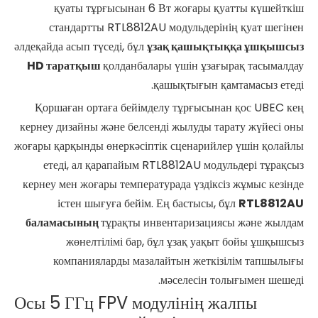
қуаты тұрғысынан 6 Вт жоғары қуатты күшейткіш
стандартты RTL8812AU модульдерінің қуат шегінен
әлдеқайда асып түседі, бұл
ұзақ қашықтыққа ұшқышсыз
HD таратқыш
қолданбалары үшін ұзағырақ тасымалдау
қашықтығын қамтамасыз етеді.
Қоршаған ортаға бейімделу тұрғысынан қос UBEC кең
кернеу дизайны және белсенді жылуды тарату жүйесі оны
жоғары қарқынды өнеркәсіптік сценарийлер үшін қолайлы
етеді, ал қарапайым RTL8812AU модульдері тұрақсыз
кернеу мен жоғары температурада үздіксіз жұмыс кезінде
істен шығуға бейім. Ең бастысы, бұл
RTL8812AU
баламасының
тұрақты инвентаризациясы және жылдам
жөнелтілімі бар, бұл ұзақ уақыт бойы ұшқышсыз
компанияларды мазалайтын жеткізілім тапшылығы
мәселесін толығымен шешеді.
Осы 5 ГГц FPV модулінің жалпы