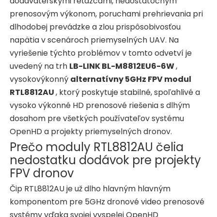
dodávateľskými reťazcami, nedostatočným
prenosovým výkonom, poruchami prehrievania pri
dlhodobej prevádzke a zlou prispôsobivosťou
napätia v scenároch priemyselných UAV. Na
vyriešenie týchto problémov v tomto odvetví je
uvedený na trh
LB-LINK BL-M8812EU6-6W
,
vysokovýkonný
alternatívny 5GHz FPV modul
RTL8812AU
, ktorý poskytuje stabilné, spoľahlivé a
vysoko výkonné HD prenosové riešenia s dlhým
dosahom pre všetkých používateľov systému
OpenHD a projekty priemyselných dronov.
Prečo moduly RTL8812AU čelia
nedostatku dodávok pre projekty
FPV dronov
Čip RTL8812AU je už dlho hlavným hlavným
komponentom pre 5GHz dronové video prenosové
systémy vďaka svojej vyspelej OpenHD