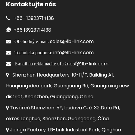
Kontaktujte nás
+86-
13923714138

+86
13923714138

sales@lb-link.com

Obchodný e-mail:
info@lb-link.com

Technická podpora:
sťažnosť@lb-link.com

E-mail na reklamáciu:
Shenzhen Headquarters: 10-11/F, Building A1,

Huaqiang idea park, Guanguang Rd, Guangming new
district, Shenzhen, Guangdong, China.
Továreň Shenzhen: 5F, budova C, č. 32 Dafu Rd,

okres Longhua, Shenzhen, Guangdong, Čína.
Jiangxi Factory: LB-Link Industrial Park, Qinghua
