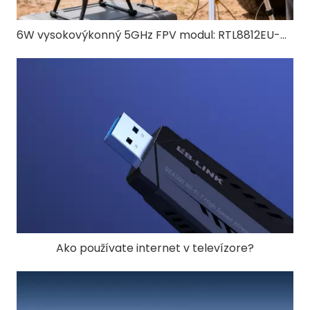
6W vysokovýkonný 5GHz FPV modul: RTL8812EU-CG pre FPV s dronom s dlhým dosahom
Ako používate internet v televízore?