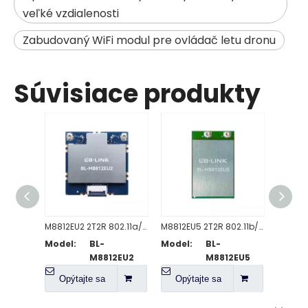
veľké vzdialenosti
Zabudovaný WiFi modul pre ovládač letu dronu
Súvisiace produkty
M8812EU2 2T2R 802.11a/n/ac WiFi modul
M8812EU5 2T2R 802.11b/g/n WiFi modul
Model:
BL-
Model:
BL-
Model
M8812EU2
M8812EU5
Opýtajte sa
Opýtajte sa
Opý