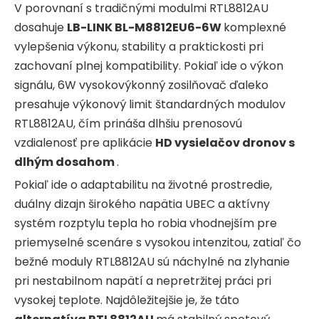
V porovnaní s tradičnými modulmi RTL8812AU
dosahuje
LB-LINK BL-M8812EU6-6W
komplexné
vylepšenia výkonu, stability a praktickosti pri
zachovaní plnej kompatibility. Pokiaľ ide o výkon
signálu, 6W vysokovýkonný zosilňovač ďaleko
presahuje výkonový limit štandardných modulov
RTL8812AU, čím prináša dlhšiu prenosovú
vzdialenosť pre aplikácie
HD vysielačov dronov s
dlhým dosahom
.
Pokiaľ ide o adaptabilitu na životné prostredie,
duálny dizajn širokého napätia UBEC a aktívny
systém rozptylu tepla ho robia vhodnejším pre
priemyselné scenáre s vysokou intenzitou, zatiaľ čo
bežné moduly RTL8812AU sú náchylné na zlyhanie
pri nestabilnom napätí a nepretržitej práci pri
vysokej teplote. Najdôležitejšie je, že táto