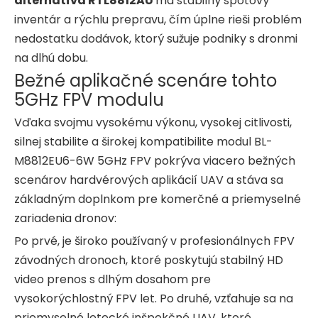
alternatíva RTL8812AU
má stabilný spotový
inventár a rýchlu prepravu, čím úplne rieši problém
nedostatku dodávok, ktorý sužuje podniky s dronmi
na dlhú dobu.
Bežné aplikačné scenáre tohto
5GHz FPV modulu
Vďaka svojmu vysokému výkonu, vysokej citlivosti,
silnej stabilite a širokej kompatibilite modul BL-
M8812EU6-6W 5GHz FPV pokrýva viacero bežných
scenárov hardvérových aplikácií UAV a stáva sa
základným doplnkom pre komerčné a priemyselné
zariadenia dronov:
Po prvé, je široko používaný v profesionálnych FPV
závodných dronoch, ktoré poskytujú stabilný HD
video prenos s dlhým dosahom pre
vysokorýchlostný FPV let. Po druhé, vzťahuje sa na
priemyselné letecké inšpekčné UAV, ktoré