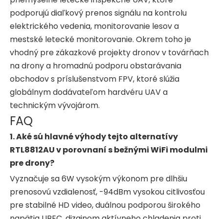
podporujú diaľkový prenos signálu na kontrolu
elektrického vedenia, monitorovanie lesov a
mestské letecké monitorovanie. Okrem toho je
vhodný pre zákazkové projekty dronov v továrňach
na drony a hromadnú podporu obstarávania
obchodov s príslušenstvom FPV, ktoré slúžia
globálnym dodávateľom hardvéru UAV a
technickým vývojárom.
FAQ
1. Aké sú hlavné výhody tejto alternatívy
RTL8812AU v porovnaní s bežnými WiFi modulmi
pre drony?
Vyznačuje sa 6W vysokým výkonom pre dlhšiu
prenosovú vzdialenosť, -94dBm vysokou citlivosťou
pre stabilné HD video, duálnou podporou širokého
napätia UBEC, dizajnom aktívneho chladenia proti