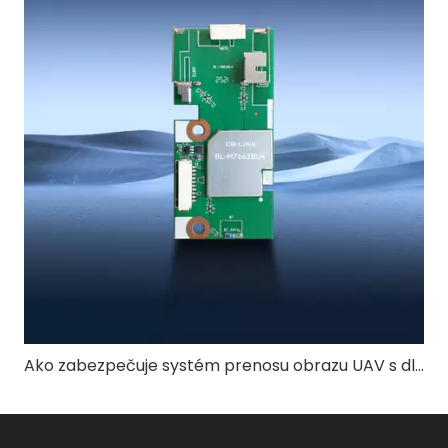
Ako zabezpečuje systém prenosu obrazu UAV s dlhým dosahom 4 km stabilnú kvalitu videa?