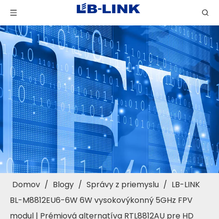
Domov
/
Blogy
/
Správy z priemyslu
/
LB-LINK
BL-M8812EU6-6W 6W vysokovýkonný 5GHz FPV
modul | Prémiová alternatíva RTL8812AU pre HD