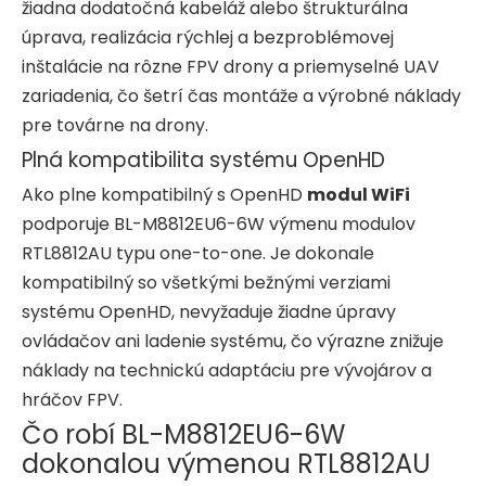
žiadna dodatočná kabeláž alebo štrukturálna
úprava, realizácia rýchlej a bezproblémovej
inštalácie na rôzne FPV drony a priemyselné UAV
zariadenia, čo šetrí čas montáže a výrobné náklady
pre továrne na drony.
Plná kompatibilita systému OpenHD
Ako plne kompatibilný s OpenHD
modul WiFi
podporuje BL-M8812EU6-6W výmenu modulov
RTL8812AU typu one-to-one. Je dokonale
kompatibilný so všetkými bežnými verziami
systému OpenHD, nevyžaduje žiadne úpravy
ovládačov ani ladenie systému, čo výrazne znižuje
náklady na technickú adaptáciu pre vývojárov a
hráčov FPV.
Čo robí BL-M8812EU6-6W
dokonalou výmenou RTL8812AU