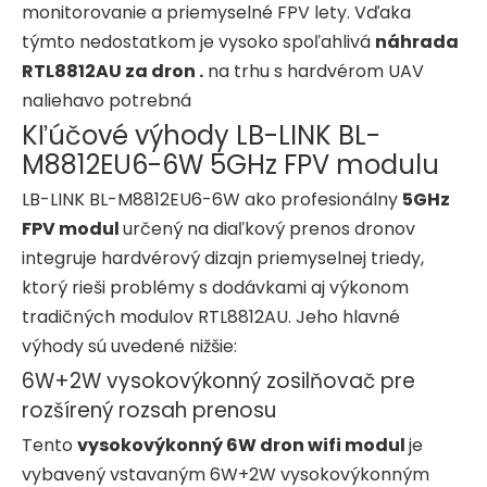
monitorovanie a priemyselné FPV lety. Vďaka
týmto nedostatkom je vysoko spoľahlivá
náhrada
RTL8812AU za dron .
na trhu s hardvérom UAV
naliehavo potrebná
Kľúčové výhody LB-LINK BL-
M8812EU6-6W 5GHz FPV modulu
LB-LINK BL-M8812EU6-6W ako profesionálny
5GHz
FPV modul
určený na diaľkový prenos dronov
integruje hardvérový dizajn priemyselnej triedy,
ktorý rieši problémy s dodávkami aj výkonom
tradičných modulov RTL8812AU. Jeho hlavné
výhody sú uvedené nižšie:
6W+2W vysokovýkonný zosilňovač pre
rozšírený rozsah prenosu
Tento
vysokovýkonný 6W dron wifi modul
je
vybavený vstavaným 6W+2W vysokovýkonným