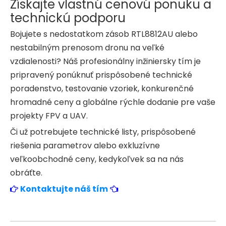
Získajte vlastnú cenovú ponuku a
technickú podporu
Bojujete s nedostatkom zásob RTL8812AU alebo
nestabilným prenosom dronu na veľké
vzdialenosti? Náš profesionálny inžiniersky tím je
pripravený ponúknuť prispôsobené technické
poradenstvo, testovanie vzoriek, konkurenčné
hromadné ceny a globálne rýchle dodanie pre vaše
projekty FPV a UAV.
Či už potrebujete technické listy, prispôsobené
riešenia parametrov alebo exkluzívne
veľkoobchodné ceny, kedykoľvek sa na nás
obráťte.
Kontaktujte náš tím