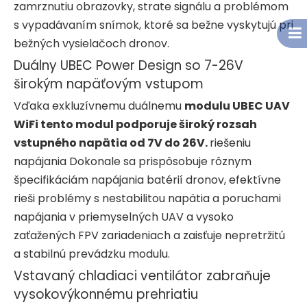
zamrznutiu obrazovky, strate signálu a problémom
s vypadávaním snímok, ktoré sa bežne vyskytujú pri
bežných vysielačoch dronov.
Duálny UBEC Power Design so 7-26V
širokým napäťovým vstupom
Vďaka exkluzívnemu duálnemu
modulu UBEC UAV
WiFi tento modul podporuje široký rozsah
vstupného napätia od 7V do 26V.
riešeniu
napájania Dokonale sa prispôsobuje rôznym
špecifikáciám napájania batérií dronov, efektívne
rieši problémy s nestabilitou napätia a poruchami
napájania v priemyselných UAV a vysoko
zaťažených FPV zariadeniach a zaisťuje nepretržitú
a stabilnú prevádzku modulu.
Vstavaný chladiaci ventilátor zabraňuje
vysokovýkonnému prehriatiu