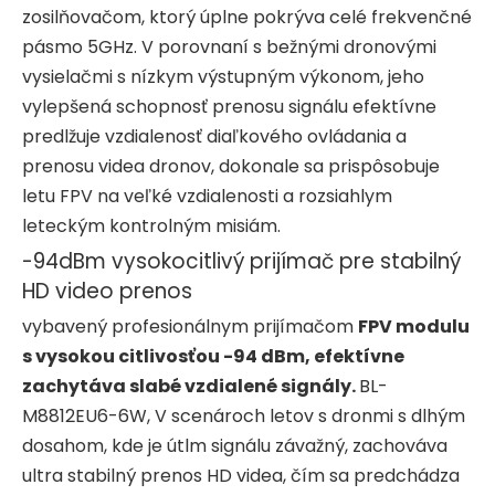
zosilňovačom, ktorý úplne pokrýva celé frekvenčné
pásmo 5GHz. V porovnaní s bežnými dronovými
vysielačmi s nízkym výstupným výkonom, jeho
vylepšená schopnosť prenosu signálu efektívne
predlžuje vzdialenosť diaľkového ovládania a
prenosu videa dronov, dokonale sa prispôsobuje
letu FPV na veľké vzdialenosti a rozsiahlym
leteckým kontrolným misiám.
-94dBm vysokocitlivý prijímač pre stabilný
HD video prenos
vybavený profesionálnym prijímačom
FPV modulu
s vysokou citlivosťou -94 dBm, efektívne
zachytáva slabé vzdialené signály.
BL-
M8812EU6-6W, V scenároch letov s dronmi s dlhým
dosahom, kde je útlm signálu závažný, zachováva
ultra stabilný prenos HD videa, čím sa predchádza