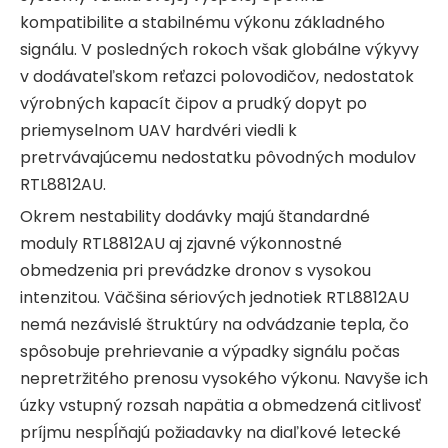
kompatibilite a stabilnému výkonu základného
signálu. V posledných rokoch však globálne výkyvy
v dodávateľskom reťazci polovodičov, nedostatok
výrobných kapacít čipov a prudký dopyt po
priemyselnom UAV hardvéri viedli k
pretrvávajúcemu nedostatku pôvodných modulov
RTL8812AU.
Okrem nestability dodávky majú štandardné
moduly RTL8812AU aj zjavné výkonnostné
obmedzenia pri prevádzke dronov s vysokou
intenzitou. Väčšina sériových jednotiek RTL8812AU
nemá nezávislé štruktúry na odvádzanie tepla, čo
spôsobuje prehrievanie a výpadky signálu počas
nepretržitého prenosu vysokého výkonu. Navyše ich
úzky vstupný rozsah napätia a obmedzená citlivosť
príjmu nespĺňajú požiadavky na diaľkové letecké