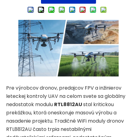
Pre výrobcov dronov, predajcov FPV a inžinierov
leteckej kontroly UAV na celom svete sa globálny
nedostatok modulu
RTL8812AU
stal kritickou
prekážkou, ktorá oneskoruje masovú výrobu a
nasadenie projektu. Tradičné WiFi moduly dronov
RTL8812AU často trpia nestabilnými