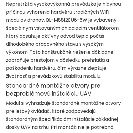
Nepretržitá vysokovýkonná prevádzka je hlavnou
príčinou vyhorenia hardvéru tradičných WiFi
modulov dronov. BL-M8812EU6-6W je vybavený
špeciálnym vstavaným chladiacim ventilátorom,
ktorý dosahuje aktívny odvod tepla počas
dlhodobého pracovného stavu s vysokým
výkonom. Toto konštrukčné riešenie dôkladne
zabraňuje prestojom v dôsledku prehriatia a
poškodeniu hardvéru, čím výrazne zlepšuje
životnosť a prevádzkovú stabilitu modulu.
Štandardné montážne otvory pre
bezproblémovú inštaláciu UAV
Modul si vyhradzuje štandardné montážne otvory
pre letový ovládač, ktoré zodpovedajú
štandardným špecifikáciám inštalácie základnej
dosky UAV na trhu. Pri montáži nie je potrebná