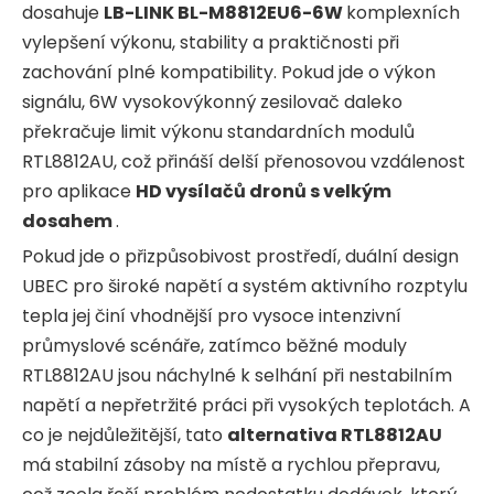
dosahuje
LB-LINK BL-M8812EU6-6W
komplexních
vylepšení výkonu, stability a praktičnosti při
zachování plné kompatibility. Pokud jde o výkon
signálu, 6W vysokovýkonný zesilovač daleko
překračuje limit výkonu standardních modulů
RTL8812AU, což přináší delší přenosovou vzdálenost
pro aplikace
HD vysílačů dronů s velkým
dosahem
.
Pokud jde o přizpůsobivost prostředí, duální design
UBEC pro široké napětí a systém aktivního rozptylu
tepla jej činí vhodnější pro vysoce intenzivní
průmyslové scénáře, zatímco běžné moduly
RTL8812AU jsou náchylné k selhání při nestabilním
napětí a nepřetržité práci při vysokých teplotách. A
co je nejdůležitější, tato
alternativa RTL8812AU
má stabilní zásoby na místě a rychlou přepravu,