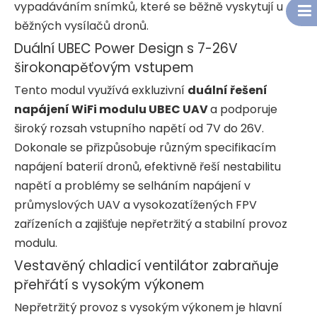
vypadáváním snímků, které se běžně vyskytují u
běžných vysílačů dronů.
Duální UBEC Power Design s 7-26V
širokonapěťovým vstupem
Tento modul využívá exkluzivní
duální řešení
napájení WiFi modulu UBEC UAV
a podporuje
široký rozsah vstupního napětí od 7V do 26V.
Dokonale se přizpůsobuje různým specifikacím
napájení baterií dronů, efektivně řeší nestabilitu
napětí a problémy se selháním napájení v
průmyslových UAV a vysokozatížených FPV
zařízeních a zajišťuje nepřetržitý a stabilní provoz
modulu.
Vestavěný chladicí ventilátor zabraňuje
přehřátí s vysokým výkonem
Nepřetržitý provoz s vysokým výkonem je hlavní