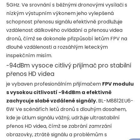
5GHz. Ve srovnání s běžnými dronovými vysílači s
nízkým výstupním výkonem jeho vylepšená
schopnost přenosu signálu efektivně prodlužuje
vzdálenost dálkového ovládání a přenosu videa
dronů, čímž se dokonale přizpůsobí letům FPV na
dlouhé vzdálenosti a rozsáhlým leteckým
inspekčním misím.
-94dBm vysoce citlivý přijímač pro stabilní
přenos HD videa
je vybaven profesionálním přijímačem
FPV modulu
s vysokou citlivostí -94dBm a efektivně
zachycuje slabé vzdálené signály.
BL-M8812EU6-
6W Ve scénářích letů dronů s dlouhým dosahem,
kde je útlum signálu vážný, udržuje ultrastabilní
přenos HD videa, čímž se zabrání zamrzání
obrazovky, ztrátě signálu a problémům s