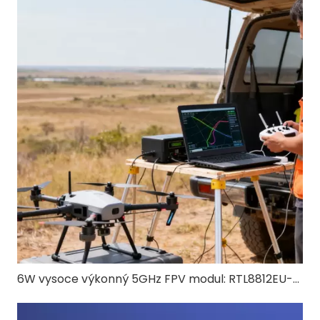
6W vysoce výkonný 5GHz FPV modul: RTL8812EU-CG pro FPV s dronem s dl