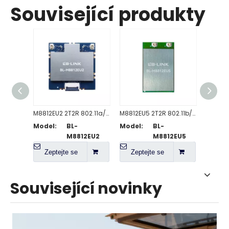
Související produkty
M8812EU2 2T2R 802.11a/n/ac WiFi modul
M8812EU5 2T2R 802.11b/g/n WiFi modul
Model:
BL-
Model:
BL-
Model
M8812EU2
M8812EU5
Zeptejte se
Zeptejte se
Zep
Související novinky