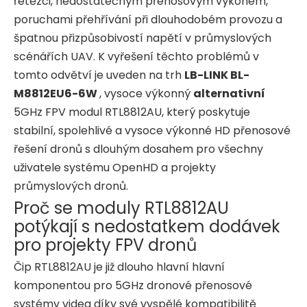
řetězci, nedostatečným přenosovým výkonem,
poruchami přehřívání při dlouhodobém provozu a
špatnou přizpůsobivostí napětí v průmyslových
scénářích UAV. K vyřešení těchto problémů v
tomto odvětví je uveden na trh
LB-LINK BL-
M8812EU6-6W
, vysoce výkonný
alternativní
5GHz FPV modul RTL8812AU, který poskytuje
stabilní, spolehlivé a vysoce výkonné HD přenosové
řešení dronů s dlouhým dosahem pro všechny
uživatele systému OpenHD a projekty
průmyslových dronů.
Proč se moduly RTL8812AU
potýkají s nedostatkem dodávek
pro projekty FPV dronů
Čip RTL8812AU je již dlouho hlavní hlavní
komponentou pro 5GHz dronové přenosové
systémy videa díky své vyspělé kompatibilitě