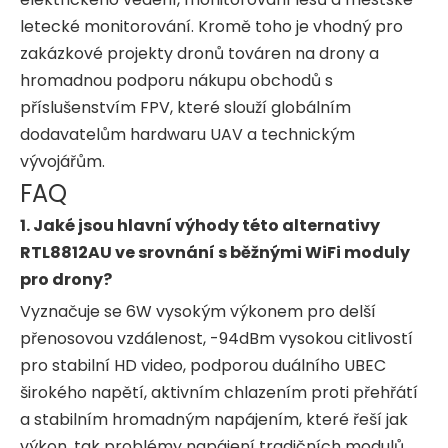
letecké monitorování. Kromě toho je vhodný pro
zakázkové projekty dronů továren na drony a
hromadnou podporu nákupu obchodů s
příslušenstvím FPV, které slouží globálním
dodavatelům hardwaru UAV a technickým
vývojářům.
FAQ
1. Jaké jsou hlavní výhody této alternativy
RTL8812AU ve srovnání s běžnými WiFi moduly
pro drony?
Vyznačuje se 6W vysokým výkonem pro delší
přenosovou vzdálenost, -94dBm vysokou citlivostí
pro stabilní HD video, podporou duálního UBEC
širokého napětí, aktivním chlazením proti přehřátí
a stabilním hromadným napájením, které řeší jak
výkon, tak problémy napájení tradičních modulů.