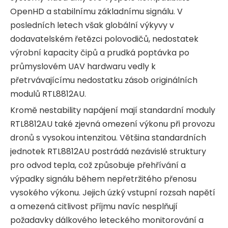
OpenHD a stabilnímu základnímu signálu. V
posledních letech však globální výkyvy v
dodavatelském řetězci polovodičů, nedostatek
výrobní kapacity čipů a prudká poptávka po
průmyslovém UAV hardwaru vedly k
přetrvávajícímu nedostatku zásob originálních
modulů RTL8812AU.
Kromě nestability napájení mají standardní moduly
RTL8812AU také zjevná omezení výkonu při provozu
dronů s vysokou intenzitou. Většina standardních
jednotek RTL8812AU postrádá nezávislé struktury
pro odvod tepla, což způsobuje přehřívání a
výpadky signálu během nepřetržitého přenosu
vysokého výkonu. Jejich úzký vstupní rozsah napětí
a omezená citlivost příjmu navíc nesplňují
požadavky dálkového leteckého monitorování a