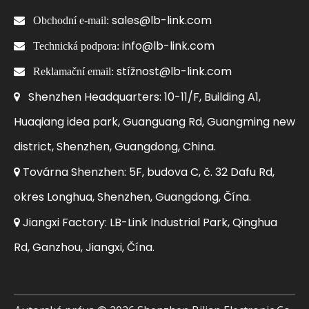
sales@lb-link.com

Obchodní e-mail:
info@lb-link.com

Technická podpora:
stížnost@lb-link.com

Reklamační email:
Shenzhen Headquarters: 10-11/F, Building A1,

Huaqiang idea park, Guanguang Rd, Guangming new
district, Shenzhen, Guangdong, China.
Továrna Shenzhen: 5F, budova C, č. 32 Dafu Rd,

okres Longhua, Shenzhen, Guangdong, Čína.
Jiangxi Factory: LB-Link Industrial Park, Qinghua

Rd, Ganzhou, Jiangxi, Čína.