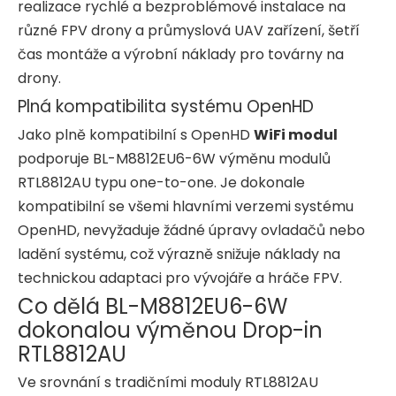
realizace rychlé a bezproblémové instalace na
různé FPV drony a průmyslová UAV zařízení, šetří
čas montáže a výrobní náklady pro továrny na
drony.
Plná kompatibilita systému OpenHD
Jako plně kompatibilní s OpenHD
WiFi modul
podporuje BL-M8812EU6-6W výměnu modulů
RTL8812AU typu one-to-one. Je dokonale
kompatibilní se všemi hlavními verzemi systému
OpenHD, nevyžaduje žádné úpravy ovladačů nebo
ladění systému, což výrazně snižuje náklady na
technickou adaptaci pro vývojáře a hráče FPV.
Co dělá BL-M8812EU6-6W
dokonalou výměnou Drop-in
RTL8812AU
Ve srovnání s tradičními moduly RTL8812AU