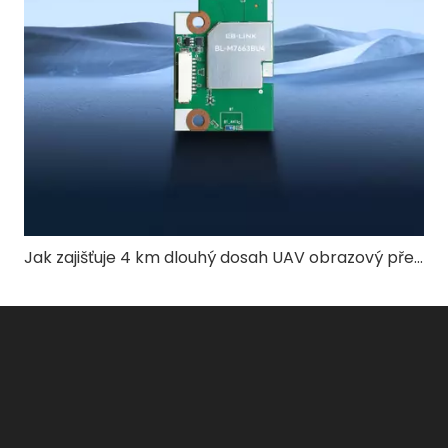
Jak zajišťuje 4 km dlouhý dosah UAV obrazový přenosový systém stabilní kvalitu videa?