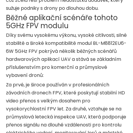
což zcela řeší problém nedostatku dodávek, který
sužuje podniky s drony po dlouhou dobu.
Běžné aplikační scénáře tohoto
5GHz FPV modulu
Díky svému vysokému výkonu, vysoké citlivosti, silné
stabilitě a široké kompatibilitě modul BL-M8812EU6-
6W 5GHz FPV pokrývá několik běžných scénářů
hardwarových aplikací UAV a stává se základním
příslušenstvím pro komerční a průmyslové
vybavení dronů:
Za prvé, je široce používán v profesionálních
závodních dronech FPV, které poskytují stabilní HD
video přenos s velkým dosahem pro
vysokorychlostní FPV let. Za druhé, vztahuje se na
průmyslová letecká inspekce UAV, která podporuje
přenos signálu na dlouhé vzdálenosti pro kontrolu
elektrického vedení, monitorování lesů a městské