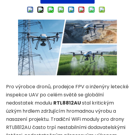
Pro výrobce dronů, prodejce FPV a inženýry letecké
inspekce UAV po celém světě se globální
nedostatek modulu
RTL8812AU
stal kritickým
úzkým hrdlem zdržujícím hromadnou výrobu a
nasazení projektu. Tradiční WiFi moduly pro drony
RTL8812AU často trpí nestabilními dodavatelskými