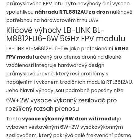
průmyslového FPV letu. Tyto nevýhody činí vysoce
spolehlivou
náhradu RTL8812AU za dron
naléhavě
potřebnou na hardwarovém trhu UAV.
Klíčové výhody LB-LINK BL-
M8812EU6-6W 5GHz FPV modulu
LB-LINK BL-M8812EU6-6W jako profesionální
5GHz
FPV modul
určený pro přenos dronů na dlouhé
vzdálenosti integruje hardwarový design
průmyslové úrovně, který řeší problémy s
napájením i výkonem tradičních modulů RTL8812AU.
Jeho hlavní výhody jsou podrobně popsány níže:
6W+2W vysoce výkonný zesilovač pro
rozšířený rozsah přenosu
Tento
vysoce výkonný 6W dron wifi modul
je
vybaven vestavěným 6W+2W vysokovýkonným
zesilovačem, který pokrývá celé frekvenční pásmo