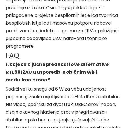
praćenje iz zraka. Osim toga, prikladan je za
prilagođene projekte bespilotnih letjelica tvornica
bespilotnih letjelica i masovnu potporu nabave
prodavaonica dodatne opreme za FPV, opslužujući
globalne dobavljače UAV hardvera i tehničke
programere.
FAQ
1. Koje su ključne prednosti ove alternative
RTL8812AU u usporedbi s običnim WiFi
modulima drona?
Sadrži veliku snagu od 6 W za veću udaljenost
prijenosa, visoku osjetljivost od -94 dBm za stabilan
HD video, podršku za dvostruki UBEC široki napon,
dizajn aktivnog hlađenja protiv pregrijavanja i
stabilno opskrbno napajanje, rješavajući bolne
točke performansi i opskrbe tradicionalnih modula.