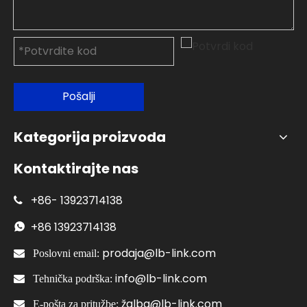
Pošalji
Kategorija proizvoda
Kontaktirajte nas
+86-
13923714138

+86
13923714138

prodaja@lb-link.com

Poslovni email:
info@lb-link.com

Tehnička podrška:
žalba@lb-link.com

E-pošta za pritužbe: