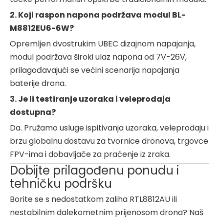
2. Koji raspon napona podržava modul BL-
M8812EU6-6W?
Opremljen dvostrukim UBEC dizajnom napajanja,
modul podržava široki ulaz napona od 7V-26V,
prilagođavajući se većini scenarija napajanja
baterije drona.
3. Je li testiranje uzoraka i veleprodaja
dostupna?
Da. Pružamo usluge ispitivanja uzoraka, veleprodaju i
brzu globalnu dostavu za tvornice dronova, trgovce
FPV-ima i dobavljače za praćenje iz zraka.
Dobijte prilagođenu ponudu i
tehničku podršku
Borite se s nedostatkom zaliha RTL8812AU ili
nestabilnim dalekometnim prijenosom drona? Naš