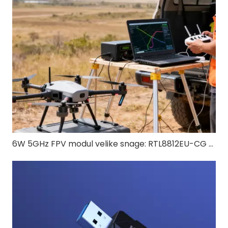
6W 5GHz FPV modul velike snage: RTL8812EU-CG za FPV dronova velikog dometa