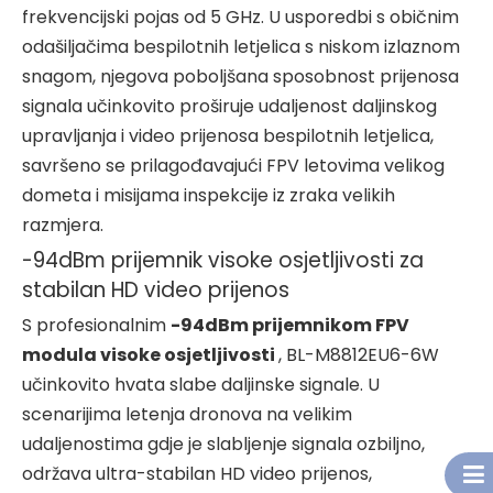
frekvencijski pojas od 5 GHz. U usporedbi s običnim
odašiljačima bespilotnih letjelica s niskom izlaznom
snagom, njegova poboljšana sposobnost prijenosa
signala učinkovito proširuje udaljenost daljinskog
upravljanja i video prijenosa bespilotnih letjelica,
savršeno se prilagođavajući FPV letovima velikog
dometa i misijama inspekcije iz zraka velikih
razmjera.
-94dBm prijemnik visoke osjetljivosti za
stabilan HD video prijenos
S profesionalnim
-94dBm prijemnikom FPV
modula visoke osjetljivosti
, BL-M8812EU6-6W
učinkovito hvata slabe daljinske signale. U
scenarijima letenja dronova na velikim
udaljenostima gdje je slabljenje signala ozbiljno,
održava ultra-stabilan HD video prijenos,