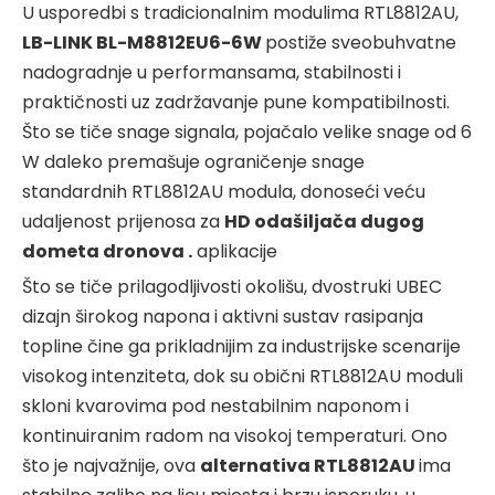
U usporedbi s tradicionalnim modulima RTL8812AU,
LB-LINK BL-M8812EU6-6W
postiže sveobuhvatne
nadogradnje u performansama, stabilnosti i
praktičnosti uz zadržavanje pune kompatibilnosti.
Što se tiče snage signala, pojačalo velike snage od 6
W daleko premašuje ograničenje snage
standardnih RTL8812AU modula, donoseći veću
udaljenost prijenosa za
HD odašiljača dugog
dometa dronova .
aplikacije
Što se tiče prilagodljivosti okolišu, dvostruki UBEC
dizajn širokog napona i aktivni sustav rasipanja
topline čine ga prikladnijim za industrijske scenarije
visokog intenziteta, dok su obični RTL8812AU moduli
skloni kvarovima pod nestabilnim naponom i
kontinuiranim radom na visokoj temperaturi. Ono
što je najvažnije, ova
alternativa RTL8812AU
ima