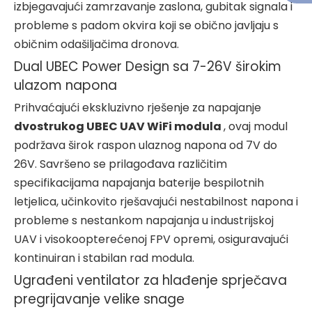
izbjegavajući zamrzavanje zaslona, ​​gubitak signala i
probleme s padom okvira koji se obično javljaju s
običnim odašiljačima dronova.
Dual UBEC Power Design sa 7-26V širokim
ulazom napona
Prihvaćajući ekskluzivno rješenje za napajanje
dvostrukog UBEC UAV WiFi modula
, ovaj modul
podržava širok raspon ulaznog napona od 7V do
26V. Savršeno se prilagođava različitim
specifikacijama napajanja baterije bespilotnih
letjelica, učinkovito rješavajući nestabilnost napona i
probleme s nestankom napajanja u industrijskoj
UAV i visokoopterećenoj FPV opremi, osiguravajući
kontinuiran i stabilan rad modula.
Ugrađeni ventilator za hlađenje sprječava
pregrijavanje velike snage