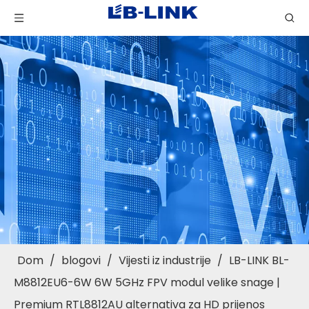
Dom
/
blogovi
/
Vijesti iz industrije
/
LB-LINK BL-
M8812EU6-6W 6W 5GHz FPV modul velike snage |
Premium RTL8812AU alternativa za HD prijenos