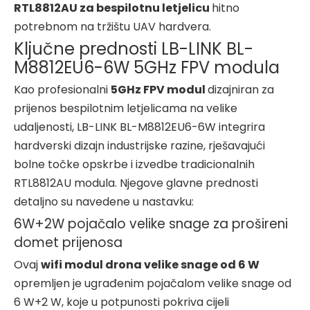
RTL8812AU za bespilotnu letjelicu
hitno
potrebnom na tržištu UAV hardvera.
Ključne prednosti LB-LINK BL-
M8812EU6-6W 5GHz FPV modula
Kao profesionalni
5GHz FPV modul
dizajniran za
prijenos bespilotnim letjelicama na velike
udaljenosti, LB-LINK BL-M8812EU6-6W integrira
hardverski dizajn industrijske razine, rješavajući
bolne točke opskrbe i izvedbe tradicionalnih
RTL8812AU modula. Njegove glavne prednosti
detaljno su navedene u nastavku:
6W+2W pojačalo velike snage za prošireni
domet prijenosa
Ovaj
wifi modul drona velike snage od 6 W
opremljen je ugrađenim pojačalom velike snage od
6 W+2 W, koje u potpunosti pokriva cijeli