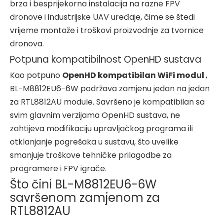
brza i besprijekorna instalacija na razne FPV
dronove i industrijske UAV uređaje, čime se štedi
vrijeme montaže i troškovi proizvodnje za tvornice
dronova.
Potpuna kompatibilnost OpenHD sustava
Kao potpuno
OpenHD kompatibilan WiFi modul
,
BL-M8812EU6-6W podržava zamjenu jedan na jedan
za RTL8812AU module. Savršeno je kompatibilan sa
svim glavnim verzijama OpenHD sustava, ne
zahtijeva modifikaciju upravljačkog programa ili
otklanjanje pogrešaka u sustavu, što uvelike
smanjuje troškove tehničke prilagodbe za
programere i FPV igrače.
Što čini BL-M8812EU6-6W
savršenom zamjenom za
RTL8812AU