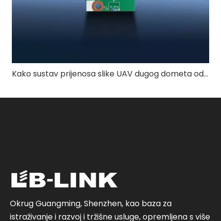
Kako sustav prijenosa slike UAV dugog dometa od 4 km osigurava stabilnu kvalitetu videa?
Okrug Guangming, Shenzhen, kao baza za
istraživanje i razvoj i tržišne usluge, opremljena s više