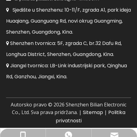
Sjedište u Shenzhenu: 10-11/F, zgrada A1, park ideja

Huaqiang, Guanguang Rd, novi okrug Guangming,
Shenzhen, Guangdong, Kina.
Shenzhen tvornica: 5F, zgrada C, br.32 Dafu Rd,

Longhua District, Shenzhen, Guangdong, Kina.
Jiangxi tvornica: LB-Link industrijski park, Qinghua

Rd, Ganzhou, Jiangxi, Kina.
Autorsko pravo ©
2026
Shenzhen Bilian Electronic
Co., Ltd. Sva prava pridržana. |
Sitemap
|
Politika
privatnosti
Poslovni email: sales@lb-link.com
+86- 13923714138
+86 13923714138