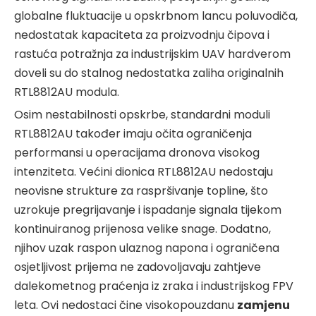
globalne fluktuacije u opskrbnom lancu poluvodiča,
nedostatak kapaciteta za proizvodnju čipova i
rastuća potražnja za industrijskim UAV hardverom
doveli su do stalnog nedostatka zaliha originalnih
RTL8812AU modula.
Osim nestabilnosti opskrbe, standardni moduli
RTL8812AU također imaju očita ograničenja
performansi u operacijama dronova visokog
intenziteta. Većini dionica RTL8812AU nedostaju
neovisne strukture za raspršivanje topline, što
uzrokuje pregrijavanje i ispadanje signala tijekom
kontinuiranog prijenosa velike snage. Dodatno,
njihov uzak raspon ulaznog napona i ograničena
osjetljivost prijema ne zadovoljavaju zahtjeve
dalekometnog praćenja iz zraka i industrijskog FPV
leta. Ovi nedostaci čine visokopouzdanu
zamjenu