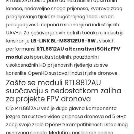
RTL8812AU često pate od nestabilnih opskrbnih
lanaca, nedovoljne snage prijenosa, kvarova zbog
pregrijavanja tijekom dugotrajnog rada i slabe
prilagodljivosti napona u scenarijima industrijskih
UAV-a. Za rješavanje ovih bolnih točaka u industriji,
lansiran je
LB-LINK BL-M8812EU6-6W ,
visokih
performansi
RTL8812AU alternativni 5GHz FPV
modul
za isporuku stabilnih, pouzdanih i
visokosnažnih HD prijenosnih rješenja za sve
korisnike OpenHD sustava i industrijske dronove.
Zašto se moduli RTL8812AU
suočavaju s nedostatkom zaliha
za projekte FPV dronova
Čip RTL8812AU već je dugo glavna komponenta
jezgre za sustave video prijenosa dronova od 5 GHz
zbog svoje zrele OpenHD kompatibilnosti i stabilnog
osnovnog signala. Međutim, posljednjih godina,