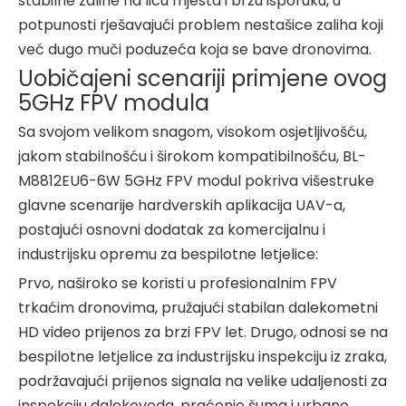
stabilne zalihe na licu mjesta i brzu isporuku, u
potpunosti rješavajući problem nestašice zaliha koji
već dugo muči poduzeća koja se bave dronovima.
Uobičajeni scenariji primjene ovog
5GHz FPV modula
Sa svojom velikom snagom, visokom osjetljivošću,
jakom stabilnošću i širokom kompatibilnošću, BL-
M8812EU6-6W 5GHz FPV modul pokriva višestruke
glavne scenarije hardverskih aplikacija UAV-a,
postajući osnovni dodatak za komercijalnu i
industrijsku opremu za bespilotne letjelice:
Prvo, naširoko se koristi u profesionalnim FPV
trkaćim dronovima, pružajući stabilan dalekometni
HD video prijenos za brzi FPV let. Drugo, odnosi se na
bespilotne letjelice za industrijsku inspekciju iz zraka,
podržavajući prijenos signala na velike udaljenosti za
inspekciju dalekovoda, praćenje šuma i urbano