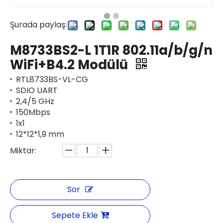
Şurada paylaş:
M8733BS2-L 1T1R 802.11a/b/g/n
WiFi+B4.2 Modülü
RTL8733BS-VL-CG
SDIO UART
2,4/5 GHz
150Mbps
1x1
12*12*1,9 mm
Miktar:
Sor
Sepete Ekle