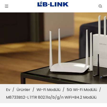
Ev
/
Ürünler
/
Wi-Fi Modülü
/
5G Wi-Fi Modülü
/
M8733BS2-L 1T1R 802.11a/b/g/n WiFi+B4.2 Modülü