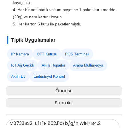
kayışı ile).
4. Her bir anti-statik vakum poşetine 1 paket kuru madde
(20g) ve nem kartını koyun.
5. Her karton 5 kutu ile paketlenmiştir.
Tipik Uygulamalar
IP Kamera
OTT Kutusu
POS Terminali
IoT Ağ Geçidi
Akıllı Hoparlör
Araba Multimedya
Akıllı Ev
Endüstriyel Kontrol
Öncesi:
Sonraki:
M8733BS2-L 1T1R 802.11a/b/g/n WiFi+B4.2