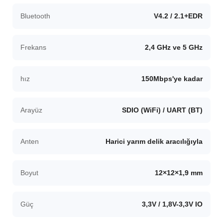
Bluetooth
V4.2 / 2.1+EDR
Frekans
2,4 GHz ve 5 GHz
hız
150Mbps'ye kadar
Arayüz
SDIO (WiFi) / UART (BT)
Anten
Harici yarım delik aracılığıyla
Boyut
12×12×1,9 mm
Güç
3,3V / 1,8V-3,3V IO