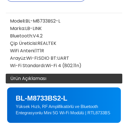
Modeli:
BL-M8733BS2-L
Marka:
LB-LINK
Bluetooth:
V4.2
Çip Üreticisi:
REALTEK
WiFi Anteni:
1T1R
Arayüz:
Wi-Fi:SDIO BT:UART
Wi-Fi Standardı:
Wi-Fi 4 (802.11n)
Ürün Açıklaması
BL-M8733BS2-L
Yüksek Hızlı, RF Amplifikatörlü ve Bluetooth
Entegrasyonlu Mini 5G Wi-Fi Modülü | RTL8733BS