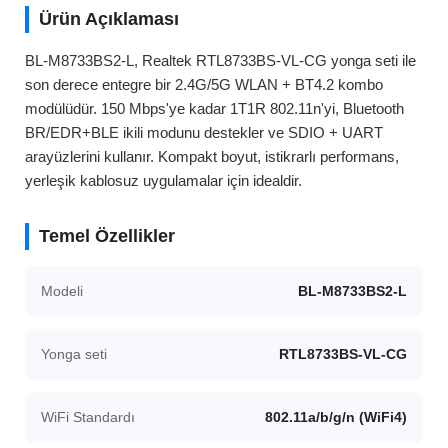
Ürün Açıklaması
BL-M8733BS2-L, Realtek RTL8733BS-VL-CG yonga seti ile
son derece entegre bir 2.4G/5G WLAN + BT4.2 kombo
modülüdür. 150 Mbps'ye kadar 1T1R 802.11n'yi, Bluetooth
BR/EDR+BLE ikili modunu destekler ve SDIO + UART
arayüzlerini kullanır. Kompakt boyut, istikrarlı performans,
yerleşik kablosuz uygulamalar için idealdir.
Temel Özellikler
Modeli
BL-M8733BS2-L
Yonga seti
RTL8733BS-VL-CG
WiFi Standardı
802.11a/b/g/n (WiFi4)