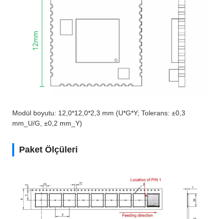
Modül boyutu: 12,0*12,0*2,3 mm (U*G*Y; Tolerans: ±0,3
mm_U/G, ±0,2 mm_Y)
Paket Ölçüleri