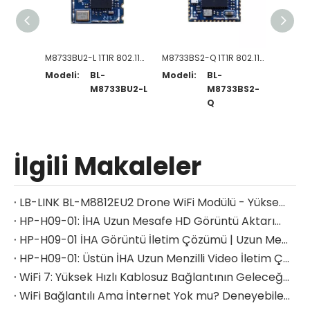
M8733BU2-L 1T1R 802.11a/b/g/n WiFi+B4.2 Modülü
M8733BS2-Q 1T1R 802.11a/b/g/n WiFi+B4.2 Modülü
Modeli:
BL-
Modeli:
BL-
Modeli
M8733BU2-L
M8733BS2-
Q
İlgili Makaleler
LB-LINK BL-M8812EU2 Drone WiFi Modülü - Yüksek Uyumluluk ve Kararlı İletişim Çekirdeği
HP-H09-01: İHA Uzun Mesafe HD Görüntü Aktarımını Yeniden Tanımlayın
HP-H09-01 İHA Görüntü İletim Çözümü | Uzun Mesafe ve Stabilite Sorunlarını Çözün
HP-H09-01: Üstün İHA Uzun Menzilli Video İletim Çözümü
WiFi 7: Yüksek Hızlı Kablosuz Bağlantının Geleceğini Yeniden Şekillendirmek
WiFi Bağlantılı Ama İnternet Yok mu? Deneyebileceğiniz Kolay Çözümler