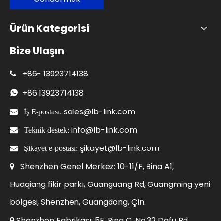
Ürün Kategorisi
Bize Ulaşın
+86-
13923714138

+86
13923714138

sales@lb-link.com

İş E-postası:
info@lb-link.com

Teknik destek:
şikayet@lb-link.com

Şikayet e-postası:
Shenzhen Genel Merkez: 10-11/F, Bina A1,

Huaqiang fikir parkı, Guanguang Rd, Guangming yeni
bölgesi, Shenzhen, Guangdong, Çin.
Shenzhen Fabrikası: 5F, Bina C, No.32 Dafu Rd,
