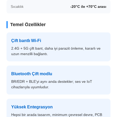
Sıcaklık
-20°C ile +70°C arası
Temel Özellikler
Çift bantlı Wi-Fi
2.4G + 5G çift bant, daha iyi parazit önleme, kararlı ve
uzun menzilli bağlantı.
Bluetooth Çift modlu
BR/EDR + BLE'yi aynı anda destekler; ses ve IoT
cihazlarıyla uyumludur.
Yüksek Entegrasyon
Hepsi bir arada tasarım, minimum çevresel devre, PCB