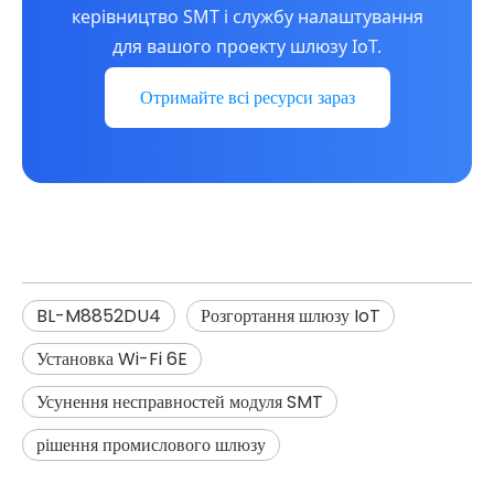
керівництво SMT і службу налаштування
для вашого проекту шлюзу IoT.
Отримайте всі ресурси зараз
BL-M8852DU4
Розгортання шлюзу IoT
Установка Wi-Fi 6E
Усунення несправностей модуля SMT
рішення промислового шлюзу