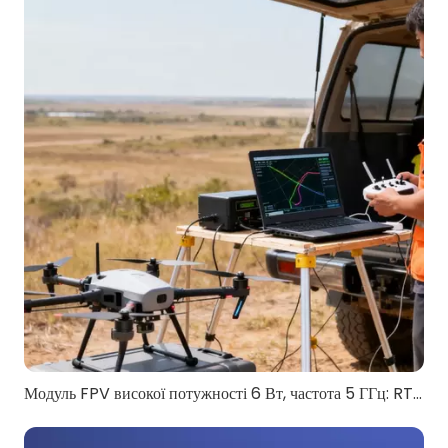
Модуль FPV високої потужності 6 Вт, частота 5 ГГц: RTL8812EU-CG для FPV безпілотника великої дальності