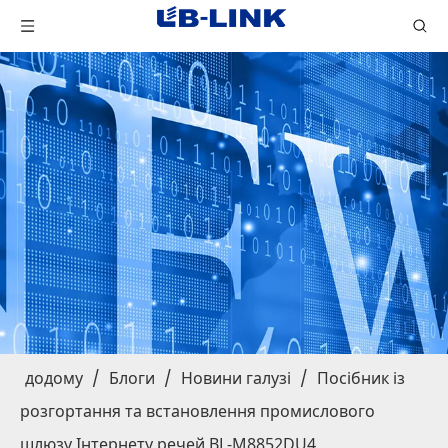
додому
/
Блоги
/
Новини галузі
/
Посібник із
розгортання та встановлення промислового
шлюзу Інтернету речей BL-M8852DU4