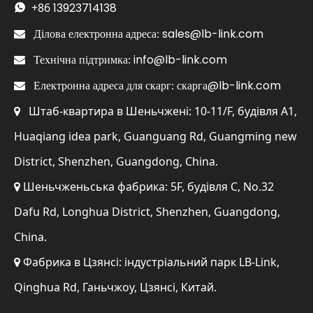
+86
13923714138

sales@lb-link.com

Ділова електронна адреса:
info@lb-link.com

Технічна підтримка:
скарга@lb-link.com

Електронна адреса для скарг:
Штаб-квартира в Шеньчжені: 10-11/F, будівля A1,

Huaqiang idea park, Guanguang Rd, Guangming new
District, Shenzhen, Guangdong, China.
Шеньчженьська фабрика: 5F, будівля C, No.32

Dafu Rd, Longhua District, Shenzhen, Guangdong,
China.
Фабрика в Цзянсі: індустріальний парк LB-Link,

Qinghua Rd, Ганьчжоу, Цзянсі, Китай.