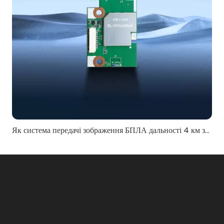
Як система передачі зображення БПЛА дальності 4 км забезпечує стабільну якість відео?