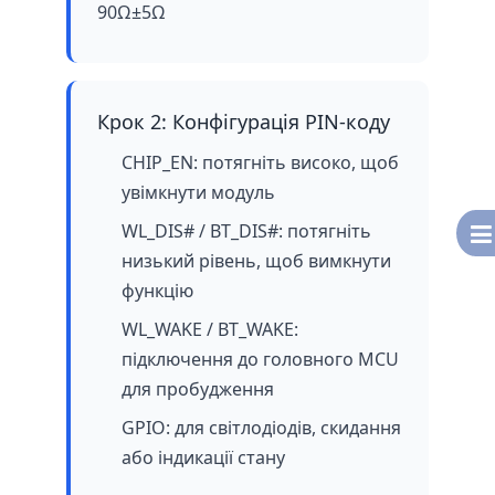
90Ω±5Ω
Крок 2: Конфігурація PIN-коду
CHIP_EN: потягніть високо, щоб
увімкнути модуль
WL_DIS# / BT_DIS#: потягніть
низький рівень, щоб вимкнути
функцію
WL_WAKE / BT_WAKE:
підключення до головного MCU
для пробудження
GPIO: для світлодіодів, скидання
або індикації стану