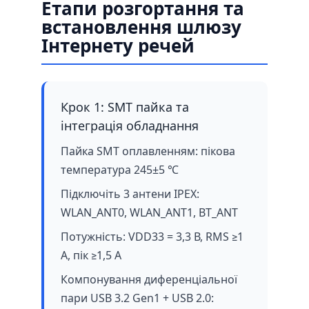
Етапи розгортання та
встановлення шлюзу
Інтернету речей
Крок 1: SMT пайка та
інтеграція обладнання
Пайка SMT оплавленням: пікова
температура 245±5 ℃
Підключіть 3 антени IPEX:
WLAN_ANT0, WLAN_ANT1, BT_ANT
Потужність: VDD33 = 3,3 В, RMS ≥1
A, пік ≥1,5 A
Компонування диференціальної
пари USB 3.2 Gen1 + USB 2.0: