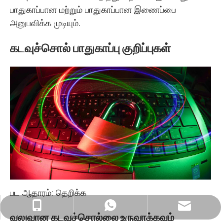
பாதுகாப்பான மற்றும் பாதுகாப்பான இணைப்பை
அனுபவிக்க முடியும்.
கடவுச்சொல் பாதுகாப்பு குறிப்புகள்
பட ஆதாரம்:
தெறிக்க
வணிக மின்னஞ்சல்: sales@lb-link.com
+86- 13923714138
+86 13923714138
வலுவான கடவுச்சொல்லை உருவாக்கவும்