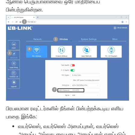
ஆனால் பெரும்பாலானவை ஒரே மாதிரியைப்
பின்பற்றுகின்றன.
பிரபலமான ரவுட்டர்களில் நீங்கள் பின்பற்றக்கூடிய எளிய
பாதை இங்கே:
வயர்லெஸ், வயர்லெஸ் அமைப்புகள், வயர்லெஸ்
அமைப்பு அல்லது வைஃபை அமைப்புகள் எனப்படும்